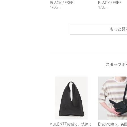
BLACK / FREE
BLACK / FREE
170cm
170cm
もっと見
スタッフボ
AULENTTIが描く、洗練ミ
Bradyで纏う、英