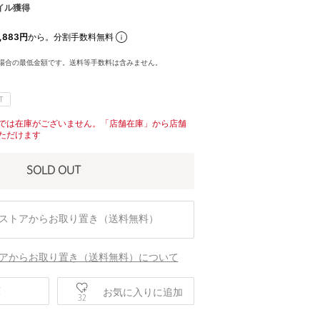
イル獲得
,883円
から。分割手数料無料
場合の最低金額です。送料等手数料は含みません。
T
では在庫がございません。「店舗在庫」から店舗
ただけます
SOLD OUT
ストアからお取り置き（送料無料）
アからお取り置き（送料無料）について
庫
お気に入りに追加
32