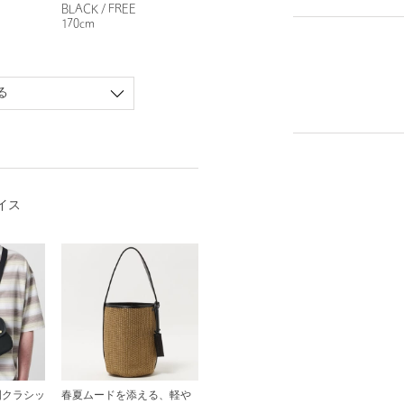
BLACK / FREE
170cm
る
イス
国クラシッ
春夏ムードを添える、軽や