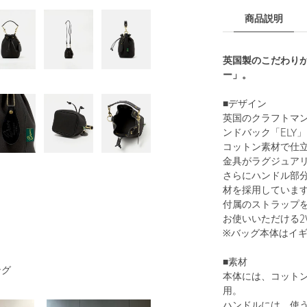
商品説明
英国製のこだわりが
ー」。
■デザイン
英国のクラフトマン
ンドバック「ELY
コットン素材で仕
金具がラグジュア
さらにハンドル部
材を採用していま
付属のストラップ
お使いいただける2
※バッグ本体はイ
■素材
ング
本体には、コット
用。
ハンドルには、使