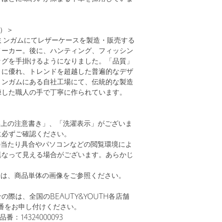
ィ）＞
ーミンガムにてレザーケースを製造・販売する
メーカー。後に、ハンティング、フィッシン
ッグを手掛けるようになりました。「品質」
」に優れ、トレンドを超越した普遍的なデザ
ミンガムにある自社工場にて、伝統的な製造
練した職人の手で丁寧に作られています。
い上の注意書き」、「洗濯表示」がございま
に必ずご確認ください。
の当たり具合やパソコンなどの閲覧環境によ
異なって見える場合がございます。あらかじ
。
安は、商品単体の画像をご参照ください。
の際は、全国のBEAUTY&YOUTH各店舗
番をお申し付けください。
品番：14324000093