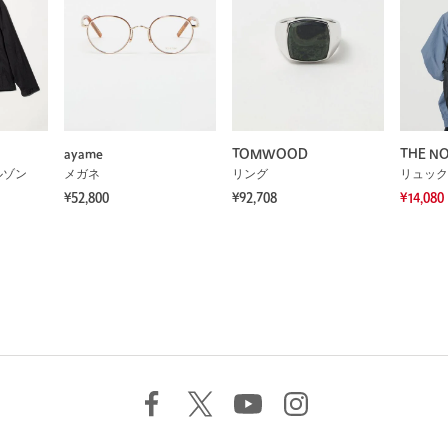
ayame
TOMWOOD
THE NO
ルゾン
メガネ
リング
リュック
¥52,800
¥92,708
¥14,080