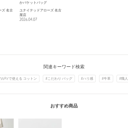
かバケットバッグ
ズ 名古
ユナイテッドアローズ 名古
屋店
2026.04.07
関連キーワード検索
2WAYで使える コットン
#こだわり バッグ
#ハリ感
#牛革
#職
おすすめ商品