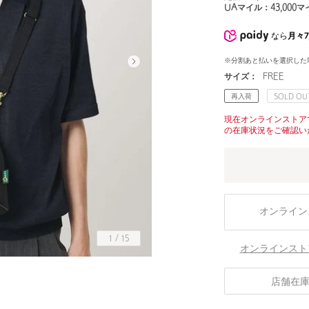
UAマイル：
43,000
マ
なら
月々7
※分割あと払いを選択した
サイズ：
FREE
再入荷
SOLD OU
現在オンラインストア
の在庫状況をご確認い
オンライン
1
/
15
オンラインスト
店舗在