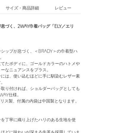
サイズ・商品詳細
レビュー
息づく、2WAY巾着バッグ「ELY／エリ
シップが息づく、＜BRADY＞の巾着型ハ
」。
立てたボディに、ゴールドカラーのハトメや
リーなニュアンスをプラス。
分には、使い込むほどに手に馴染むレザー素
す。
を取り付ければ、ショルダーバッグとしても
WAY仕様。
ギリス製、付属の内袋は中国製となります。
ンを丁寧に織り上げたハリのある生地を使
うほどに味わいが深まる牛革を採用していま