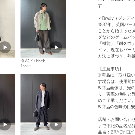
す。
＜Brady（ブレデ
1887年、英国バ
ことから始まった
1
15
グなどのゲームバ
「機能」「耐久性
イン。現在もバー
方法に基づき、熟
BLACK / FREE
178cm
【注意事項】
※商品に「取り扱
す場合は、使用前
※商品画像は、光
り、実際の色味と
めご了承ください
BLACK
※商品の色味の目
店舗へお問い合わせ
まで下記の品名/品
品名：BRADY ELY 