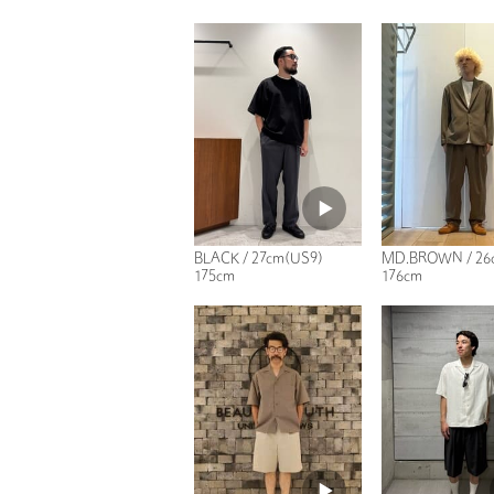
BLACK / 27cm(US9)
MD.BROWN / 26
175cm
176cm