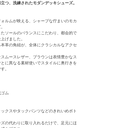
際立つ、洗練されたモダンデッキシューズ。
フォルムが映える、シャープな佇まいのモカ
ズ。
したソールのバランスにこだわり、都会的で
仕上げました。
る本革の角紐が、全体にクラシカルなアクセ
なスムースレザー、ブラウンは表情豊かなス
ごとに異なる素材使いでスタイルに奥行きを
です。
成ゴム
ラックスやタックパンツなどのきれいめボト
。
ーズの代わりに取り入れるだけで、足元にほ