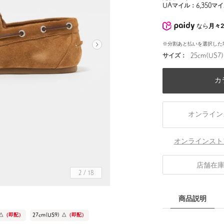
UAマイル：
6,350
マイ
なら
月々2
※分割あと払いを選択した
サイズ：
25cm(US7)
カ
オンライン
オンラインスト
店舗在
2
/
18
商品説明
△
（即配）
27cm(US9)
△
（即配）