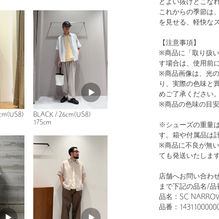
どよい抜けとこな
これからの季節は
を見せる、軽快な
【注意事項】
※商品に「取り扱
1
18
す場合は、使用前
※商品画像は、光
り、実際の色味と
めご了承ください
※商品の色味の目
cm(US8)
BLACK / 26cm(US8)
175cm
※シューズの重量
す。箱や付属品は
※商品に不良が無
ても発送いたしま
BLACK
店舗へお問い合わせ
まで下記の品名/品
品名：SC NARROW
品番：1431100000