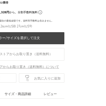
ル獲得
,328円
から。分割手数料無料
場合の最低金額です。送料等手数料は含みません。
 26cm(US8) 27cm(US9)
ラー/サイズを選択して注文
ストアからお取り置き（送料無料）
アからお取り置き（送料無料）について
庫
お気に入りに追加
78
サイズ・商品詳細
レビュー