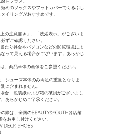
れ感をプラス。
、短めのソックスやフットカバーでくるぶし
スタイリングがおすすめです。
い上の注意書き」、「洗濯表示」がございま
に必ずご確認ください。
の当たり具合やパソコンなどの閲覧環境によ
異なって見える場合がございます。あらかじ
。
安は、商品単体の画像をご参照ください。
は、シューズ本体のみ両足の重量となりま
計測に含まれません。
い場合、包装紙および箱の破損がございまし
す。あらかじめご了承ください。
の際は、全国のBEAUTY&YOUTH各店舗
番をお申し付けください。
 DECK SHOES
0