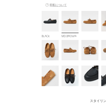
即配について
BLACK
MD.BROWN
スタイリ