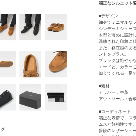
端正なシルエット
■デザイン
細身でミニマルな
シンデッキシュー
木型と薄めに設計
洗練された印象に
また、存在感のあ
ントをプラス。
ブラックは艶やか
エードと、カラー
加えてくれる一足
■素材
アッパー：牛革
アウトソール：合
■コーディネート
端正な表情で、ス
ムスと好相性です
ング
普段のレザーシュ