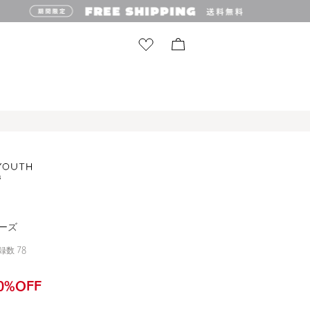
ューズ
録数
78
0
%OFF