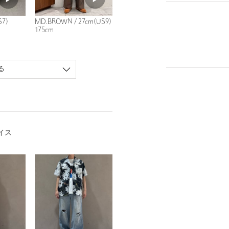
S7)
MD.BROWN / 27cm(US9)
175cm
る
イス