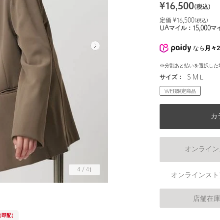
¥
16,500
(税込)
定価 ¥
16,500
(税込)
UAマイル：
15,000
マ
なら
月々2
※分割あと払いを選択した
サイズ：
S M L
WEB限定商品
カ
オンライン
4
/
41
オンラインスト
身長168 B81 W60 H89 着用サイズ：M
店舗在
（即配）