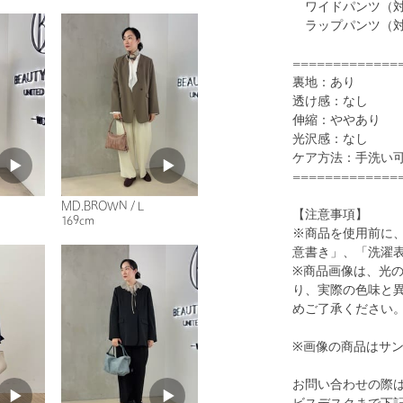
ワイドパンツ（対象品
ラップパンツ（対象品
=============
裏地：あり
透け感：なし
伸縮：ややあり
光沢感：なし
ケア方法：手洗い
=============
MD.BROWN / L
【注意事項】
169cm
※商品を使用前に
意書き」、「洗濯
※商品画像は、光
り、実際の色味と
めご了承ください
※画像の商品はサ
お問い合わせの際は