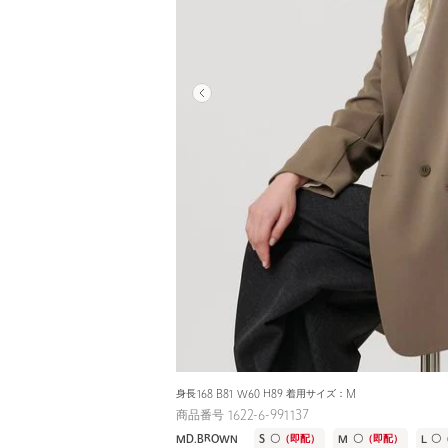
身長168 B81 W60 H89 着用サイズ：M
商品番号 1622-6-991137
MD.BROWN
S
〇
（即配）
M
〇
（即配）
L
〇