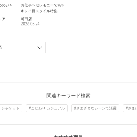
めのジャ
お仕事〜セレモニーでも✨
キレイ目スタイル特集
トア
町田店
2026.03.24
る
関連キーワード検索
定 ジャケット
#こだわり カジュアル
#さまざまなシーンで活躍
#さま