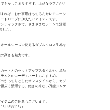
けでもかしこまりすぎず、上品なラフさがさ
用すれば、お仕事用はもちろんセレモニーシ
ワードローブに加えたいアイテムです。
センティックさで、さまざまなシーンで活躍
ました。
とオールシーズン使えるダブルクロス生地を
性の高さも魅力です。
スカートとのセットアップスタイルや、単品
イテムとのコーディネートもおすすめ。
事のかっちりとしたオンスタイルから、カジ
で幅広く活躍する、飽きの来ない万能ジャケ
アイテムのご用意もございます。
226991169）