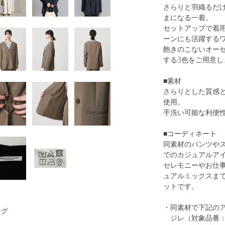
さらりと羽織るだ
まになる一着。
セットアップで着
ーンにも活躍する
飽きのこないオー
1
40
する3色をご用意し
■素材
さらりとした質感
使用。
手洗い可能な利便
■コーディネート
同素材のパンツや
でのカジュアルア
セレモニーやお仕
BLACK
ュアルミックスま
ットです。
・同素材で下記の
ング
ジレ（対象品番：16