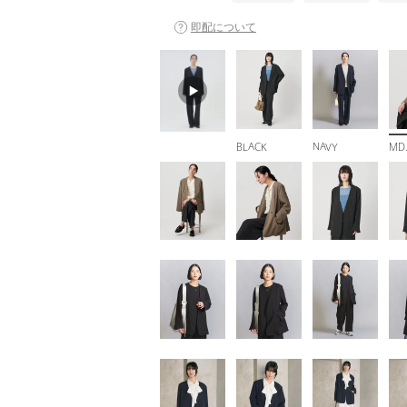
即配について
BLACK
NAVY
MD