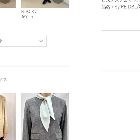
ビスデスクまで下
品名：by PE DBL/C
BLACK / L
169cm
る
イス