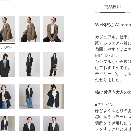
商品説明
WEB限定 Wardrobe
カジュアル、仕事
躍するウェアを軸
.BROWN
着回しやすくミニマルス
MINIMAL”。
シンプルながら抜
けておすすめです
デイリーづかいし
だわりました。
抜け感漂う大人の
■デザイン
ほどよくゆとりの
感のあるカラーレ
装飾をそぎ落したミ
ンをすっきりと見