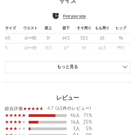
サイズ
た、ドライタッチな清涼感と落ち感が特徴の生地。
防シワと洗濯機洗いも可能な利便性も兼ね備えた、春夏シーズン
Find your size
にぴったりの素材です。
■コーディネート
サイズ
ウエスト
股上
股下
すそ周り
もも周り
ヒップ
メッシュやクロシェ編みのカーディガンなど、存在感のあるトッ
XS
61〜85
31
64.5
53.5
65
96
プスと合わせて今シーズンのムードを取り入れた装いがおすすめ
です。
S
64〜88
31.5
67
54
66.5
99.5
M
67〜91
32
70.5
54.5
68
102.5
・その他3は、ベージュに比べてやや赤みのある色味となります。
もっと見る
L
70〜94
32
73
56
69.5
105
============================
商品は、独自の採寸方法により採寸されています。
裏地：あり
サイズガイドを見る
透け感：なし
伸縮：なし
レビュー
光沢感：なし
Waist
64〜88cm
ケア方法：洗濯機洗い可
4.7 (65件のレビュー)
総合評価
機能性：防シワ（着用時シワになりにくい）
46人
71%
============================
16人
25%
Rise length
31.5cm
Hip
99.5cm
3人
5%
【注意事項】