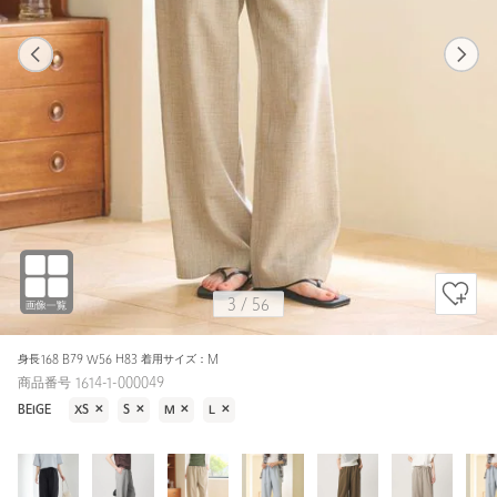
1
56
3
56
その他3 / S
BLACK
153cm
3
/
56
身長168 B79 W56 H83 着用サイズ：M
商品番号 1614-1-000049
BEIGE
XS
✕
S
✕
M
✕
L
✕