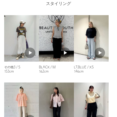
カテゴリー
パンツ
|
イージーパンツ
綺麗めな素材で、軽くて涼しげなので、トップスはティシャツ
スタイリング
でも綺麗めカジュアルになると思います!
サイズ
XS S M L
性別：
女性
表生地；ポリエステル98％ ポリウレタン2％ 裏生
年代：
50代前半
素材
地；ポリエステル62％ 複合繊維(ポリエステ
ル)38％
身長：
163cm
洗濯表示
洗濯機洗い可
洗濯表示について
普段の着用サイズ：
L
原産国
中国製
32人が参考になったと回答
商品番号
1614-1-000049
参考になった
BLACK / M
その他3 / S
LT.BLUE / XS
162cm
153cm
146cm
ニックネーム： ゆ
投稿日： 2026年3月24日
購入カラー：LT.GRAY
｜
購入サイズ：S
購入商品のサイズ感：
ちょうどよい