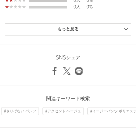
0人
0%
※商品に「取り扱い上の注意書き」、「洗濯表示」がございます
0人
0%
場合は、使用前に必ずご確認ください。
Thickness of thigh
66.5cm
※商品画像は、光の当たり具合やパソコンなどの閲覧環境によ
り、実際の色味と異なって見える場合がございます。あらかじめ
Inseam length
67cm
購入商品のサイズ感
ご了承ください。
もっと見る
※商品の色味の目安は、商品単体の画像をご参照ください。
小さい
0人
0%
少し小さい
3人
5%
店舗へお問い合わせの際は、全国のBEAUTY&YOUTH各店舗まで
ちょうどよい
51人
78%
Hem width
54cm
下記の品名/品番をお申し付けください。
少し大きい
9人
14%
SNSシェア
品名：〇BY E/PU L/L LIGHT EASY 品番：16141000049
大きい
2人
3%
XS
S
M
L
商品詳細
注文キャンセル
対象商品
ニックネーム： yuka
関連キーワード検索
Check the recommended size
返品
対象商品
返品等について
投稿日： 2026年3月14日
#さりげない パンツ
#アクセント ベージュ
#イージーパンツ ポリエス
裾上げ
対象商品
裾上げについて
購入カラー：BEIGE
｜
購入サイズ：L
Try this item on
裾上げ前の仕上げはシングルです
購入商品のサイズ感：
少し大きい
タイプ
WOMEN
モノトーンにのトップスに合わせて着用したくて購入しました