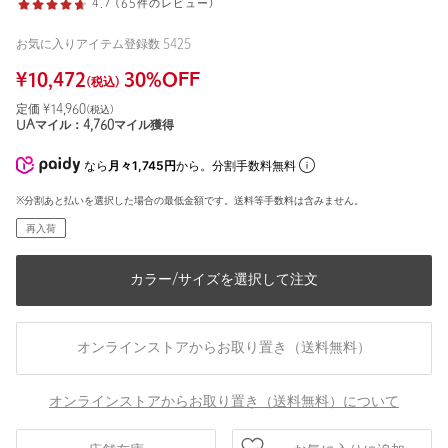
4.7 (65件のレビュー)
お気に入りアイテム登録数
5425
¥
10,472
30
%OFF
(税込)
定価 ¥
14,960
(税込)
UAマイル：
4,760
マイル獲得
なら
月々1,745円
から。分割手数料無料
※分割あと払いを選択した場合の最低金額です。送料等手数料は含みません。
再入荷
カラー/サイズを選択して注文
オンラインストアからお取り置き（送料無料）
オンラインストアからお取り置き（送料無料）について