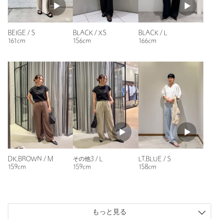
スタッフさんにアドバイスもらいながら購入しました。
ブルーっぽいグレーです。
ウエストはXSのほうが良かったのですが丈が短くなってしま
BEIGE / S
BLACK / XS
BLACK / L
うのでSにしました。
161cm
156cm
166cm
性別：
女性
年代：
50代後半
身長：
161cm
普段の着用サイズ：
S
31人が参考になったと回答
参考になった
DK.BROWN / M
その他3 / L
LT.BLUE / S
159cm
159cm
158cm
ニックネーム： ぱんだこ
投稿日： 2026年4月26日
もっと見る