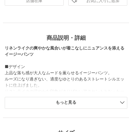
お気に入りに追加
店舗在庫
商品説明・詳細
リネンライクの爽やかな風合いが着こなしにニュアンスを添える
イージーパンツ
■デザイン
上品な落ち感が大人なムードを薫らせるイージーパンツ。
ルーズになり過ぎない、適度なゆとりのあるストレートシルエッ
トに仕上げました。
リネンライクの涼やかな印象がさりげないアクセントとなった一
着。
もっと見る
ドローストリングのウエストで楽な着心地が魅力のパンツは、お
仕事から旅行まで幅広いシーンで活躍します。
■素材
杢調のリネンのような表情がある2種類のポリエステルを使用し