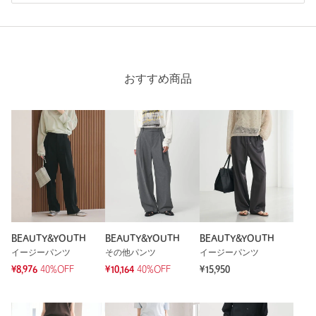
購入カラー：LT.GRAY
｜
購入サイズ：M
購入商品のサイズ感：
少し大きい
グレー即決しました。生地の織りがあってのっぺりならずかっ
こいい。お尻まで裏地付きで安心です。夏らしくサラっとして
るけど家で洗える素材が嬉しい。ウエストのゴムが細いのでも
おすすめ商品
う少し太かったらよかったです。
性別：
女性
年代：
20代後半
身長：
164cm
普段の着用サイズ：
M
30人が参考になったと回答
参考になった
BEAUTY&YOUTH
BEAUTY&YOUTH
BEAUTY&YOUTH
イージーパンツ
その他パンツ
イージーパンツ
¥8,976
40%OFF
¥10,164
40%OFF
¥15,950
※レビューは、個人の主観による感想・体感によるもので、商品の効果や性
能を保証するものではありません。