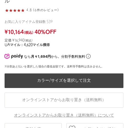
ル
4.8 (6件のレビュー)
お気に入りアイテム登録数
539
¥
10,164
40
%OFF
(税込)
定価 ¥
16,940
(税込)
UAマイル：
4,620
マイル獲得
なら
月々1,694円
から。分割手数料無料
※分割あと払いを選択した場合の最低金額です。送料等手数料は含みません。
カラー/サイズを選択して注文
オンラインストアからお取り置き（送料無料）
オンラインストアからお取り置き（送料無料）について