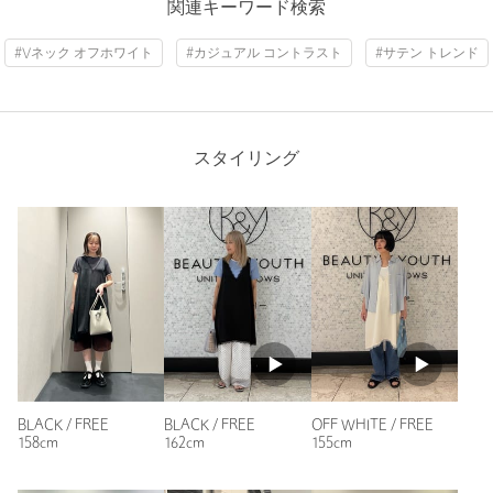
ニックネーム： まいちん
関連キーワード検索
投稿日： 2026年7月7日
#Vネック オフホワイト
#カジュアル コントラスト
#サテン トレンド
購入カラー：BLACK
｜
購入サイズ：FREE
購入商品のサイズ感：
ちょうどよい
2色購入しました！
体のラインを拾わずパンツスタイルに合わせられてお気に入り
スタイリング
です。
性別：
女性
年代：
40代前半
身長：
160cm
普段の着用サイズ：
XL～
4人が参考になったと回答
参考になった
BLACK / FREE
BLACK / FREE
OFF WHITE / FREE
158cm
162cm
155cm