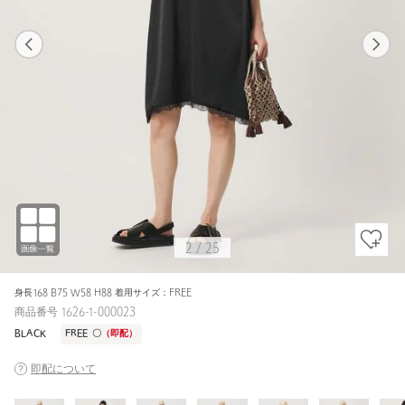
1
25
2
25
BLACK / FREE
OFF WHITE
158cm
2
/
25
身長168 B75 W58 H88 着用サイズ：FREE
商品番号 1626-1-000023
BLACK
FREE
〇
（即配）
即配について