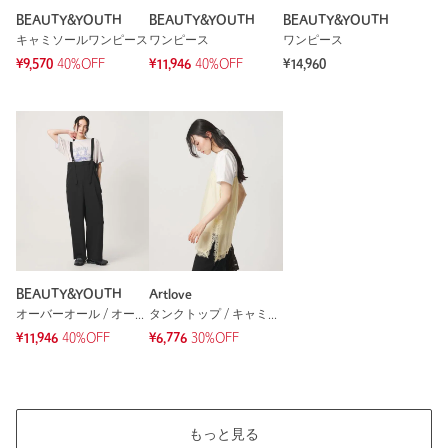
2人が参考になったと回答
BEAUTY&YOUTH
BEAUTY&YOUTH
BEAUTY&YOUTH
キャミソールワンピース
ワンピース
ワンピース
参考になった
¥9,570
40%OFF
¥11,946
40%OFF
¥14,960
※レビューは、個人の主観による感想・体感によるもので、商品の効果や性
能を保証するものではありません。
もっと見る
BEAUTY&YOUTH
Artlove
オーバーオール / オールインワン
タンクトップ / キャミソール
¥11,946
40%OFF
¥6,776
30%OFF
もっと見る