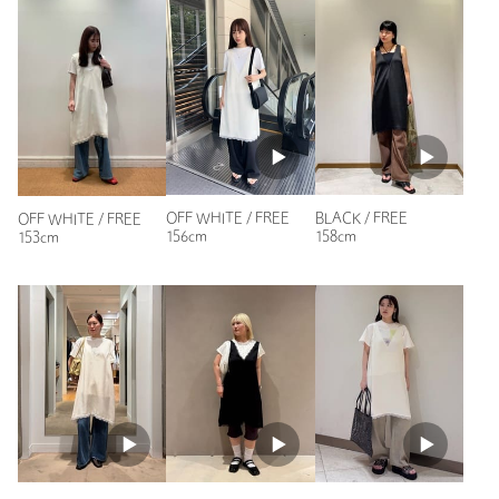
ニックネーム： だだ
投稿日： 2026年7月11日
購入カラー：OFF WHITE
｜
購入サイズ：FREE
購入商品のサイズ感：
ちょうどよい
とてもかわいいが生地がめちゃ繊細ですぐ引っかかってしまい
そうです！定価で購入して引っ掛けたらショックなのでセール
でゲットできてよかったです。しかし丁寧に着用したい
OFF WHITE / FREE
BLACK / FREE
OFF WHITE / FREE
156cm
158cm
153cm
性別：
女性
年代：
40代前半
身長：
164cm
普段の着用サイズ：
M
2人が参考になったと回答
参考になった