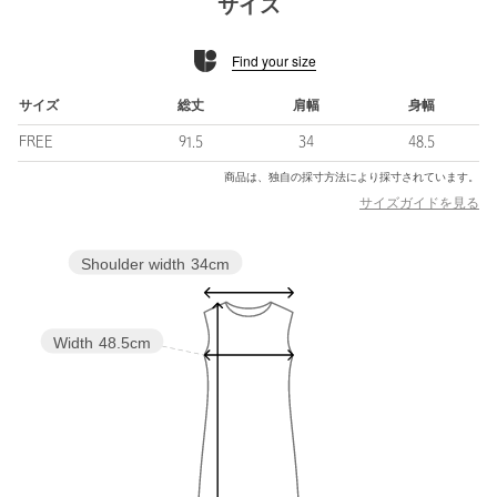
サイズ
いただけます。
Find your size
■コーディネート
コンパクトトップスをインナー使いするのはもちろん、オーバー
サイズのTシャツやポロシャツを重ねるのも◎。
サイズ
総丈
肩幅
身幅
デニムやバイカーパンツなどボトムを合わせるのもおすすめで
FREE
91.5
34
48.5
す。
商品は、独自の採寸方法により採寸されています。
============================
サイズガイドを見る
裏地：なし
透け感：オフホワイトのみややあり
Shoulder width
34cm
伸縮：なし
光沢感：なし
ケア方法：手洗い可
============================
Width
48.5cm
【注意事項】
※商品に「取り扱い上の注意書き」、「洗濯表示」がございます
場合は、使用前に必ずご確認ください。
※商品画像は、光の当たり具合やパソコンなどの閲覧環境によ
り、実際の色味と異なって見える場合がございます。あらかじめ