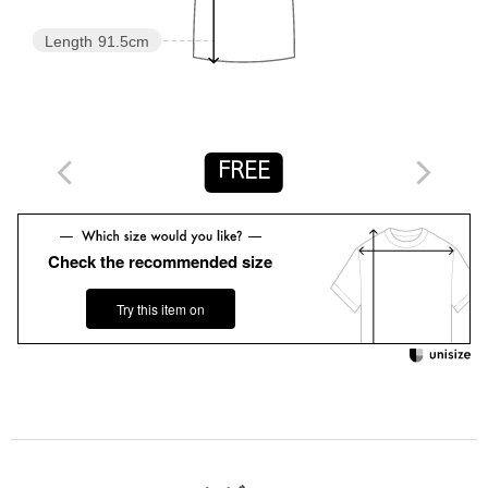
ご了承ください。
※商品の色味の目安は、商品単体の画像をご参照ください。
Length
91.5cm
店舗へお問い合わせの際は、全国のBEAUTY&YOUTH各店舗まで
下記の品名/品番をお申し付けください。
品名：BY PE LACE N/SL MINI OP
品番：16261000023
FREE
商品詳細
Check the recommended size
注文キャンセル
対象商品
返品
対象商品
返品等について
Try this item on
裾上げ
対象外商品
裾上げについて
タイプ
WOMEN
カテゴリー
ワンピース / ドレス
|
ワンピース
サイズ
FREE
本体；ポリエステル100％ レース部分；ナイロン