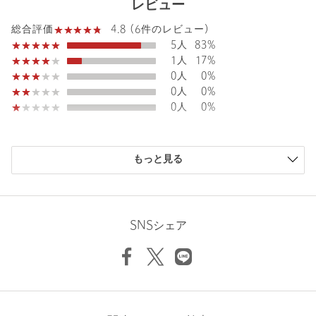
レビュー
素材
91％ ポリウレタン9％
4.8 (6件のレビュー)
総合評価
洗濯表示
手洗い可
洗濯表示について
5人
83%
原産国
中国製
1人
17%
0人
0%
商品番号
1626-1-000023
0人
0%
0人
0%
購入商品のサイズ感
もっと見る
小さい
0人
0%
少し小さい
0人
0%
ちょうどよい
4人
67%
少し大きい
2人
33%
SNSシェア
大きい
0人
0%