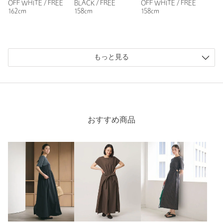
OFF WHITE / FREE
BLACK / FREE
OFF WHITE / FREE
162cm
158cm
158cm
ニックネーム： みわ
投稿日： 2026年6月21日
購入カラー：BLACK
｜
購入サイズ：FREE
もっと見る
購入商品のサイズ感：
少し大きい
素材がテロっとしてて、動きが出て可愛いです。
裾のレースも短めなので甘くなりすぎず、ワンピースのように
して着てもいいし、下にパンツ合わせても可愛かったです。
サイドにかけて裾が長くなったりしてるデザインもひと癖あっ
おすすめ商品
てよかったです。
今はロンティーや半袖と合わせたりしようかなと思ってます
が、秋はジャケットとか合わせても可愛い気がして今から楽し
みです。
性別：
女性
年代：
40代前半
身長：
157cm
普段の着用サイズ：
M