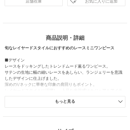
お気に入りに追加
店舗在庫
商品説明・詳細
旬なレイヤードスタイルにおすすめのレースミニワンピース
■デザイン
レースをドッキングしたトレンドムード薫るワンピース。
サテンの生地に幅の細いレースをあしらい、ランジェリーを意識
したデザインに仕上げました。
深めのVネックに華奢な印象の肩回りもポイント。
レイヤードスタイルに活躍し、上品な光沢感はカジュアルアイテ
ムと合わせて質感のコントラストを楽しんでいただけます。
もっと見る
■素材
ポリエステルのサテン生地を使用。
体のラインを拾いにくい、ほどよい肉感が特徴です。
繊細な雰囲気がありながらも手洗いが可能で、気兼ねなくお召し