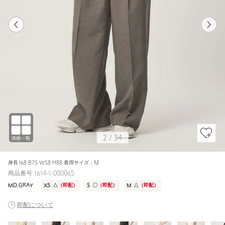
1
34
2
34
MD.GRAY / S
BLACK
158cm
2
/
34
身長168 B75 W58 H88 着用サイズ：M
商品番号 1614-1-000065
MD.GRAY
XS
△
（即配）
S
〇
（即配）
M
△
（即配）
即配について