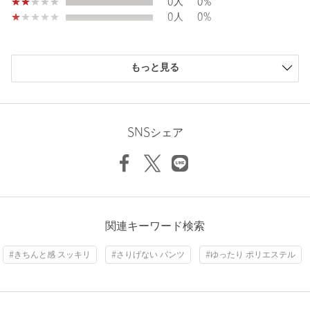
0人
0%
※商品に「取り扱い上の注意書き」、「洗濯表示」がございます
Thickness of thigh
68cm
0人
0%
場合は、使用前に必ずご確認ください。
Inseam length
70cm
※商品画像は、光の当たり具合やパソコンなどの閲覧環境によ
り、実際の色味と異なって見える場合がございます。あらかじめ
購入商品のサイズ感
ご了承ください。
もっと見る
※商品の色味の目安は、商品単体の画像をご参照ください。
小さい
0人
0%
少し小さい
0人
0%
Hem width
54cm
店舗へお問い合わせの際は、全国のBEAUTY&YOUTH各店舗まで
ちょうどよい
34人
87%
下記の品名/品番をお申し付けください。
少し大きい
5人
13%
SNSシェア
品名：〇BY E PPLN 2TK TB WDSTR
大きい
0人
0%
品番：16141000065
XS
S
M
商品詳細
Check the recommended size
ニックネーム： クロエ
注文キャンセル
対象商品
関連キーワード検索
Try this item on
投稿日： 2026年5月14日
返品
対象商品
返品等について
#きちんと感 スッキリ
#さりげない パンツ
#ゆったり ポリエステル
購入カラー：MD.GRAY
｜
購入サイズ：S
裾上げ
対象商品
裾上げについて
購入商品のサイズ感：
ちょうどよい
裾上げ前の仕上げはシングルです
普段はMサイズ着用ですが、こちらのパンツですとワンサイズ
タイプ
WOMEN