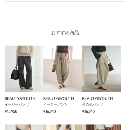
ニックネーム： mocog
投稿日： 2026年5月17日
購入カラー：MD.GRAY
｜
購入サイズ：S
おすすめ商品
購入商品のサイズ感：
ちょうどよい
ずっと気になっていたものの色味でブラウンと迷って購入に至
らずでしたが、マイルアップキャンペーンでグレーを購入！無
難だけど使い回しは抜群で、何より丈長めなので、サイズアッ
プしなくてもぴったりでした。ウエストがボタンで調整できる
のも良き！
性別：
女性
年代：
50代前半
身長：
165cm
BEAUTY&YOUTH
BEAUTY&YOUTH
BEAUTY&YOUTH
普段の着用サイズ：
S
イージーパンツ
イージーパンツ
その他パンツ
¥15,950
¥16,940
¥16,940
14人が参考になったと回答
参考になった