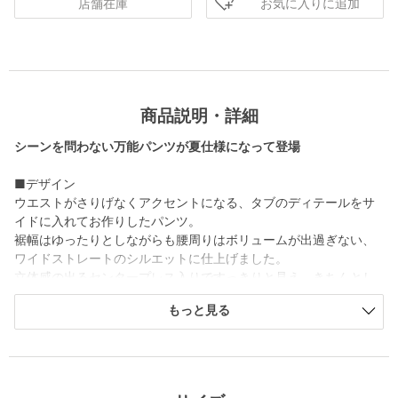
お気に入りに追加
店舗在庫
商品説明・詳細
シーンを問わない万能パンツが夏仕様になって登場
■デザイン
ウエストがさりげなくアクセントになる、タブのディテールをサ
イドに入れてお作りしたパンツ。
裾幅はゆったりとしながらも腰周りはボリュームが出過ぎない、
ワイドストレートのシルエットに仕上げました。
立体感の出るセンタープレス入りですっきりと見え、きちんとし
た印象も与えてくれる一着。
もっと見る
バックゴム仕様のウエストで、しめつけの少ない楽なはき心地も
魅力です。
■素材
肌離れの良いドライタッチな風合いのポリエステル素材を使用。