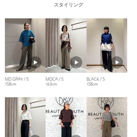
落としてSサイズでジャストでした。
スタイリング
カテゴリー
パンツ
|
イージーパンツ
履き心地がとても良くて、爽快感もあり座りシワも気になりま
せん。今回、グレー🩶を購入しましたが、色違いでも欲しいく
サイズ
XS S M
らいヘビロテ間違いないです。
素材
ポリエステル100％
性別：
女性
年代：
50代前半
洗濯表示
手洗い可
洗濯表示について
身長：
162cm
原産国
ベトナム製
普段の着用サイズ：
M
商品番号
1614-1-000065
16人が参考になったと回答
参考になった
MD.GRAY / S
MOCA / S
BLACK / S
158cm
163cm
158cm
ニックネーム： Ｋ
投稿日： 2026年5月24日
購入カラー：MD.GRAY
｜
購入サイズ：XS