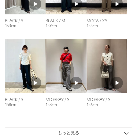
購入商品のサイズ感：
少し大きい
153cm細めです。
BLACK / S
BLACK / M
MOCA / XS
ウエストサイズはちょうど良かったものの、裾は少し長めだっ
163cm
159cm
155cm
たため裾上げをお願いしました。
真夏にも履けそうなサラッとした薄めの素材です。
裾上げ代や裾上げ後の送料をプラスするとややお高くなりまし
たが、形・素材感・履き心地が良く満足の買い物になりまし
た。
性別：
女性
年代：
30代前半
身長：
153cm
普段の着用サイズ：
S
15人が参考になったと回答
BLACK / S
MD.GRAY / S
MD.GRAY / S
158cm
158cm
156cm
参考になった
もっと見る