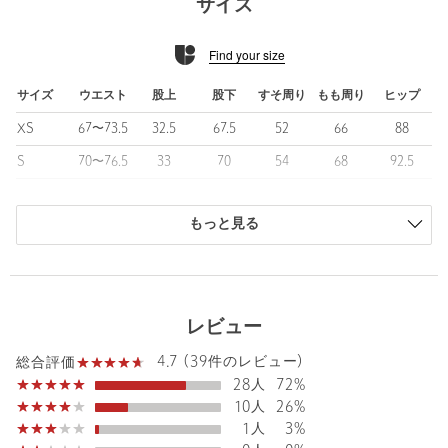
サイズ
手洗い可能な利便性の高さに加えて吸水速乾、接触冷感の機能も
兼ね備えた、暑い時季にもはきやすい生地です。
Find your size
■コーディネート
汎用性の高いデザインで、カジュアルからきれいめな装いまで幅
サイズ
ウエスト
股上
股下
すそ周り
もも周り
ヒップ
広く活躍します。
XS
67〜73.5
32.5
67.5
52
66
88
シアー素材やクロップド丈のトップスでトレンドを取り入れたコ
ーディネートも◎。
S
70〜76.5
33
70
54
68
92.5
ジャケットやブラウスと合わせて、お仕事シーンでの着用にもお
M
73〜79.5
33.5
71.5
57
70.5
97
すすめです。
もっと見る
商品は、独自の採寸方法により採寸されています。
============================
サイズガイドを見る
裏地：なし
透け感：なし
Waist
70〜76.5cm
伸縮：なし
レビュー
光沢感：なし
ケア方法：手洗い可
4.7 (39件のレビュー)
総合評価
機能性：吸水速乾、接触冷感
Rise length
33cm
28人
72%
============================
Hip
92.5cm
10人
26%
1人
3%
【注意事項】