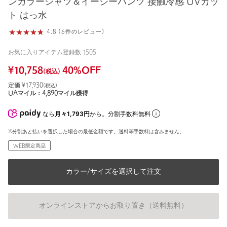
ンカラーシャツ＆イージーパンツ 接触冷感 UVカッ
ト はっ水
4.8 (6件のレビュー)
お気に入りアイテム登録数
1505
¥
10,758
40
%OFF
(税込)
定価 ¥
17,930
(税込)
UAマイル：
4,890
マイル獲得
なら
月々1,793円
から。分割手数料無料
※分割あと払いを選択した場合の最低金額です。送料等手数料は含みません。
WEB限定商品
カラー/サイズを選択して注文
オンラインストアからお取り置き（送料無料）