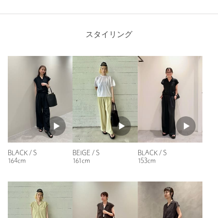
※商品に「取り扱い上の注意書き」、「洗濯表示」がございます
購入商品のサイズ感：
ちょうどよい
場合は、使用前に必ずご確認ください。
撥水のものだけど、よくあるシャカシャカ感が強くなく、スポ
※商品画像は、光の当たり具合やパソコンなどの閲覧環境によ
ーティっぽくならないので大人の女性にも似合うデザインだと
スタイリング
り、実際の色味と異なって見える場合がございます。あらかじめ
思います。トップスも脇下が大きく空いてるわけではなのも安
ご了承ください。
心です。
ボトムスは、フラットシューズを履いてもギリギリ擦らないく
※画像の商品はサンプルです。
らいで丁度良いです。
あとシワが取れやすいので、その点もとても良いです。
お問い合わせの際は、ユナイテッドアローズ カスタマーサービス
性別：
女性
デスクまで下記の品名/品番をお申し付け下さい。
品名：★byWDM N/PU SHT&PT 品番：16266000010
年代：
30代後半
身長：
160cm
普段の着用サイズ：
M
商品詳細
BLACK / S
BEIGE / S
BLACK / S
7人が参考になったと回答
注文キャンセル
対象商品
164cm
161cm
153cm
参考になった
返品
対象商品
返品等について
裾上げ
対象外商品
裾上げについて
タイプ
WOMEN