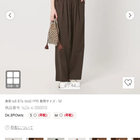
1
43
4
44
BLACK / S
BLACK
164cm
4
/
44
身長168 B76 W60 H90 着用サイズ：M
商品番号 1626-6-000010
DK.BROWN
S
〇
（即配）
M
〇
（即配）
即配について