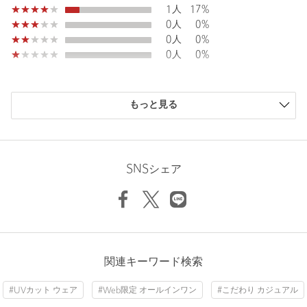
1人
17%
0人
0%
■コーディネート
0人
0%
セットでオールインワン風に着用いただくのがおすすめ。
0人
0%
それぞれ単品での着用もできる3WAY仕様で、デイリー使いに便
利なアイテムです。
はっ水機能付きで雨の日などにも〇。
購入商品のサイズ感
着回し力抜群の万能アイテムをぜひ。
もっと見る
小さい
0人
0%
・同素材でオールインワンのご用意もございます。（対象品番：
少し小さい
0人
0%
16266000009）
ちょうどよい
6人
100%
少し大きい
0人
0%
SNSシェア
============================
大きい
0人
0%
裏地：なし
透け感：なし
伸縮：あり
光沢感：なし
機能性：接触冷感、UVカット、はっ水
ケア方法：手洗い可
ニックネーム： ここ
関連キーワード検索
============================
投稿日： 2026年5月17日
#UVカット ウェア
#Web限定 オールインワン
#こだわり カジュアル
購入カラー：DK.BROWN
｜
購入サイズ：M
【注意事項】