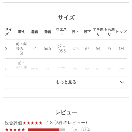
軽さと機能を備えた、アーバンセットアップ
■デザイン
サイズ
クロップドシャツとイージーパンツのセットアップアイテム。
セットでオールインワンのように着用するのはもちろん、単品で
サイ
ウエス
すそ周
もも周
もサマーシーズンに着回しのきく汎用性の高さが魅力です。
着丈
肩幅
身幅
股上
股下
ヒップ
ズ
ト
り
り
シャツは小さめのオープンカラーに肩先の隠れるフレンチスリー
ブデザイン。
前：46
67〜
S
後ろ：
54
56.5
32.5
67
54
79
124
裾に施したドローコードでシルエットの調整も可能。
103.5
51
ボタンを留めてトップスとして、前を開けて羽織としての着用も
映える一着です。
前：
47.5 後
70〜
パンツはほどよいゆとりを持たせたストレートシルエット。
M
55.5
58
33
70
56
79
127
ろ：
106.5
ウエストゴムのイージー型で、軽快な着心地の良さが魅力です。
52.5
暑い時季にうれしい接触冷感やUVカット、はっ水を兼ね備えた利
もっと見る
商品は、独自の採寸方法により採寸されています。
便性の高さは、シティーユースはもちろん旅行やレジャーシーン
にも幅広く活躍。
サイズガイドを見る
今シーズンマストハブの一着です。
レビュー
■素材
マットでスポーティーすぎず、デイリー使いしやすいナイロン生
4.8 (6件のレビュー)
総合評価
地を使用。
5人
83%
ご自宅での手洗いも可能も嬉しいポイントです。