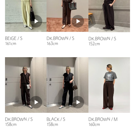
カテゴリー
パンツ
|
オーバーオール / オールインワン
ニックネーム： みー
サイズ
S M
投稿日： 2026年5月12日
購入カラー：BLACK
｜
購入サイズ：M
シャツ； ナイロン85％ ポリウレタン15％ パンツ；
素材
ナイロン85％ ポリウレタン15％
購入商品のサイズ感：
ちょうどよい
BEIGE / S
DK.BROWN / S
DK.BROWN / S
洗濯表示
-
洗濯表示について
161cm
163cm
152cm
サラサラした素材なので、旅行にもってこいのセットアップだ
と思います。
原産国
中国製
上下共に着回しも効くので、出番がたくさんありそうです。
商品番号
1626-6-000010
性別：
女性
年代：
50代後半
身長：
160cm
普段の着用サイズ：
M
6人が参考になったと回答
参考になった
DK.BROWN / S
BLACK / S
DK.BROWN / M
158cm
158cm
160cm