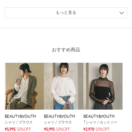
もっと見る
ニックネーム： ちいちゃん
投稿日： 2026年7月5日
購入カラー：DK.BROWN
｜
購入サイズ：M
購入商品のサイズ感：
ちょうどよい
おすすめ商品
生地がさらっとしてて、涼しくて、着やすい気に入ってます。
性別：
女性
年代：
40代後半
身長：
164cm
普段の着用サイズ：
M
3人が参考になったと回答
参考になった
BEAUTY&YOUTH
BEAUTY&YOUTH
BEAUTY&YOUTH
シャツ / ブラウス
シャツ / ブラウス
Tシャツ / カットソー
¥5,995
50%OFF
¥5,995
50%OFF
¥2,970
50%OFF