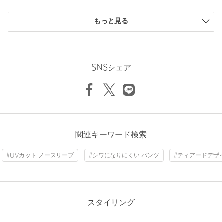
購入商品のサイズ感
============================
もっと見る
Length
123cm
裏地：なし
小さい
0人
0%
透け感：なし
少し小さい
0人
0%
伸縮：あり
ちょうどよい
8人
100%
光沢感：なし
少し大きい
0人
0%
SNSシェア
ケア方法：洗濯機洗い可
大きい
0人
0%
機能性：UVカット、接触冷感、防シワ（着用時シワになりにく
XS
S
M
い）、はっ水
============================
【注意事項】
Check the recommended size
※商品に「取り扱い上の注意書き」、「洗濯表示」がございます
ニックネーム： モンキーアイ
関連キーワード検索
場合は、使用前に必ずご確認ください。
Try this item on
投稿日： 2026年6月14日
※商品画像は、光の当たり具合やパソコンなどの閲覧環境によ
#UVカット ノースリーブ
#シワになりにくい パンツ
#ティアードデザ
購入カラー：DK.BROWN
｜
購入サイズ：XS
り、実際の色味と異なって見える場合がございます。あらかじめ
ご了承ください。
購入商品のサイズ感：
ちょうどよい
※画像の商品はサンプルです。
夏はよく汗をかいてしまうので、こちらのワンピースは素材が
少し冷んやりとして、汗ジミを気にせず、これからの時期は着
スタイリング
店舗へお問い合わせの際は、全国のBEAUTY&YOUTH各店舗まで
やすくて良いと思います。
下記の品名/品番をお申し付けください。
普段のサイズがXSの為、良いなと思ってもフリーサイズだっ