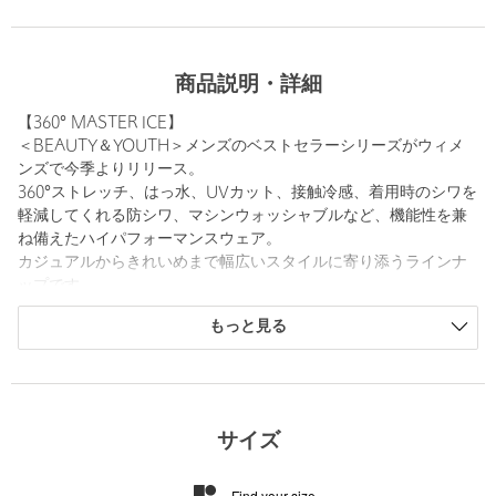
商品説明・詳細
【360° MASTER ICE】
＜BEAUTY＆YOUTH＞メンズのベストセラーシリーズがウィメ
ンズで今季よりリリース。
360°ストレッチ、はっ水、UVカット、接触冷感、着用時のシワを
軽減してくれる防シワ、マシンウォッシャブルなど、機能性を兼
ね備えたハイパフォーマンスウェア。
カジュアルからきれいめまで幅広いスタイルに寄り添うラインナ
ップです。
もっと見る
夏に頼れる機能性を兼ね備えた「360°MASTER ICE」シリーズが
登場。
■デザイン
軽やかな着心地が魅力のノースリーブワンピース。
サイズ
腰に切り替えを入れボリュームを持たせたティアードデザイン
で、甘すぎない印象に仕上げました。
Find your size
適度な抜け感のあるルックスに、さまざまなコーデに馴染みやす