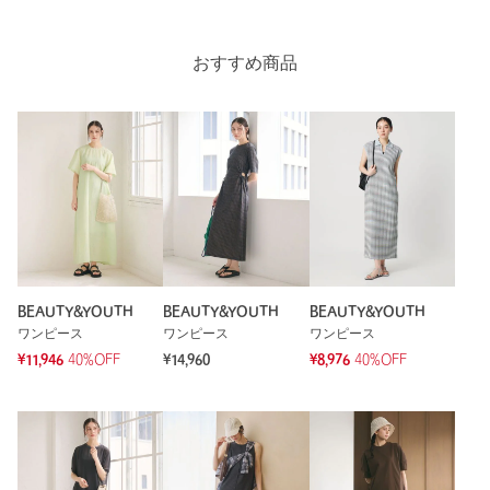
購入カラー：DK.BROWN
｜
購入サイズ：XS
購入商品のサイズ感：
ちょうどよい
おすすめ商品
思ったより生地は、薄めでしたが、151センチの私にとってサ
イズも着丈もちょうど良かったです。ブラウンを選びました。
ブラックよりも軽い感じで着られます。
性別：
女性
身長：
151cm
普段の着用サイズ：
～XS
5人が参考になったと回答
参考になった
BEAUTY&YOUTH
BEAUTY&YOUTH
BEAUTY&YOUTH
ワンピース
ワンピース
ワンピース
¥11,946
40%OFF
¥14,960
¥8,976
40%OFF
※レビューは、個人の主観による感想・体感によるもので、商品の効果や性
能を保証するものではありません。