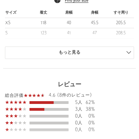
いマットな質感の上品な表情が魅力。
レジャーのお供にもぴったりなUVカットや接触冷感などマルチ機
サイズ
着丈
肩幅
身幅
すそ周り
能をあわせ持つワンピースは、幅広いシーンで活躍すること間違
XS
118
40
45.5
205.5
いなしです。
S
123
41
47
208.5
■素材
M
128
42
48.5
211.5
ナイロン、ポリウレタンの糸を使用した、軽さとほどよいハリ感
が特徴。
もっと見る
商品は、独自の採寸方法により採寸されています。
快適に過ごせる伸縮性に加え、ドライタッチな風合いや雨の日に
サイズガイドを見る
も頼れるはっ水生地も嬉しいポイント。
ご自宅での洗濯も可能で、夏のワードローブに頼れる機能性を兼
Shoulder width
41cm
ね備えたアイテムです。
レビュー
■コーディネート
4.6 (8件のレビュー)
総合評価
一枚で様になるワンピースは、デイリーはもちろん、ちょっとし
Width
47cm
5人
62%
たお出かけにも◎。
3人
38%
フラットサンダルやアイウェアなど、夏らしい小物をプラスした
0人
0%
大人カジュアルなスタイルがおすすめです。
0人
0%
0人
0%
・同素材のパンツ（対象品番：16141000073）のご用意もござい
ます。