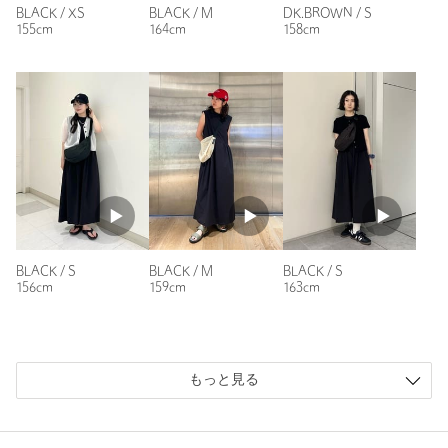
商品番号
1626-1-000020
BLACK / XS
BLACK / M
DK.BROWN / S
洗濯してもすぐ乾くし、UVカット、冷感接触で涼しく、今の
155cm
164cm
158cm
時期にぴったりです。
そして、カジュアルにもフォーマルにも使えるデザインです。
色違いも検討中
性別：
女性
年代：
50代前半
身長：
155cm
普段の着用サイズ：
M
5人が参考になったと回答
参考になった
BLACK / S
BLACK / M
BLACK / S
156cm
159cm
163cm
もっと見る
ニックネーム： rei
投稿日： 2026年5月30日