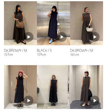
品名：BY NY/PU 360 MSTR ICE OP
たり、Sサイスでもゆったりしていると大きい場合が多いの
品番：16261000020
で、私に合うサイズが見つかり良かったです。
性別：
女性
商品詳細
年代：
40代前半
身長：
154cm
注文キャンセル
対象商品
普段の着用サイズ：
～XS
返品
対象商品
返品等について
8人が参考になったと回答
裾上げ
対象外商品
裾上げについて
DK.BROWN / M
BLACK / S
DK.BROWN / M
参考になった
157cm
159cm
161cm
タイプ
WOMEN
カテゴリー
ワンピース / ドレス
|
ワンピース
サイズ
XS S M
素材
ナイロン77％ ポリウレタン23％
ニックネーム： りこてぃ
投稿日： 2026年6月26日
洗濯表示
-
洗濯表示について
購入カラー：BLACK
｜
購入サイズ：M
原産国
ベトナム製
購入商品のサイズ感：
ちょうどよい