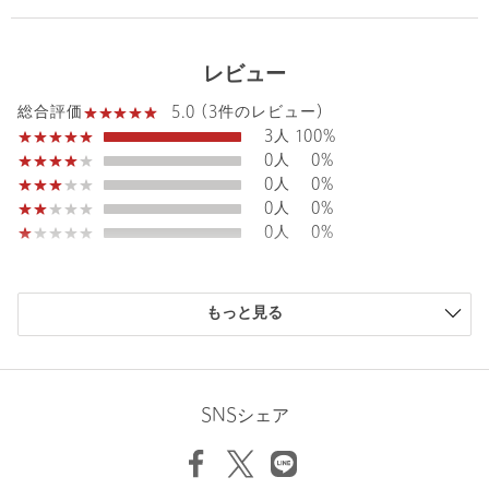
お問い合わせの際は、ユナイテッドアローズ カスタマーサービス
デスクまで下記の品名/品番をお申し付け下さい。
品名：★byWDM LACE EASY
レビュー
品番：16146000030
5.0 (3件のレビュー)
総合評価
3人
100%
商品詳細
0人
0%
0人
0%
注文キャンセル
対象商品
0人
0%
返品
対象商品
返品等について
0人
0%
裾上げ
対象商品
裾上げについて
裾上げ前の仕上げはステッチ（タ
購入商品のサイズ感
タキ）です
もっと見る
小さい
0人
0%
タイプ
WOMEN
少し小さい
0人
0%
ちょうどよい
3人
100%
カテゴリー
パンツ
|
イージーパンツ
少し大きい
0人
0%
SNSシェア
サイズ
S M
大きい
0人
0%
表側；コットン ナイロン レーヨン 裏側；ポリエス
素材
テル81％ コットン19％