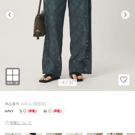
1
30
4
31
OFF WHITE / S
OFF WHITE
153cm
4
/
31
商品番号 1614-6-000030
NAVY
S
〇
（即配）
M
〇
（即配）
即配について