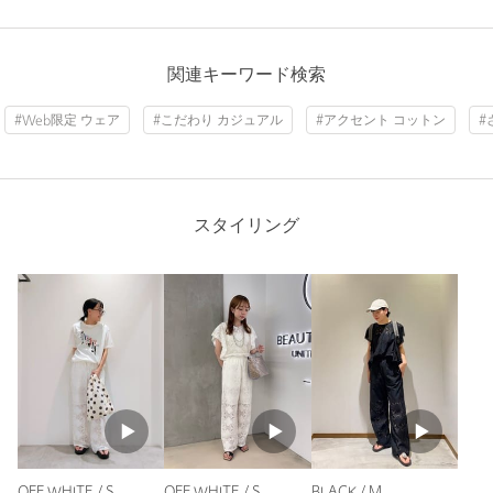
原産国
中国製
商品番号
1614-6-000030
ニックネーム： さき
関連キーワード検索
投稿日： 2026年7月10日
#Web限定 ウェア
#こだわり カジュアル
#アクセント コットン
#
購入カラー：BLACK
｜
購入サイズ：S
購入商品のサイズ感：
ちょうどよい
WEB限定なので試着できずに購入しましたが、適度なゆるっ
と感で履けるSサイズがちょうどよかったです。
スタイリング
丈もスニーカーと合わせる分にはお直し不要。ペタンコのサン
ダルを履く時は1回折ればいい丈感です。
膝上までは裏地あり、膝から下がレースになっているので安心
感があります。
肌に張り付く感じがなく快適な履き心地で、レースの部分は風
を通すので涼しいところも気に入っています。
デザインも気に入っているので、色違いの購入も検討中です。
性別：
女性
年代：
30代後半
身長：
153cm