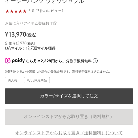
イージーパンツ ウォッシャブル
5.0 (3件のレビュー)
お気に入りアイテム登録数
1151
¥
13,970
(税込)
定価 ¥
13,970
(税込)
UAマイル：
12,700
マイル獲得
なら
月々2,328円
から。分割手数料無料
※分割あと払いを選択した場合の最低金額です。送料等手数料は含みません。
再入荷
WEB限定商品
カラー/サイズを選択して注文
オンラインストアからお取り置き（送料無料）
オンラインストアからお取り置き（送料無料）について