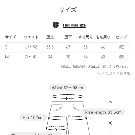
■デザイン
サイズ
着映えするレース生地を主役にしたイージーパンツ。
すとんと落ちるストレートシルエットで、ラフさの中にも落ち着
Find your size
いた印象を与えるカラーも魅力です。
レースならではの透け感や軽やかに風をはらむ、夏に頼れる清涼
感のある一着。
サイズ
ウエスト
股上
股下
すそ周り
もも周り
ヒップ
透けを抑えるため膝上まで付けた綿混素材の裏地や、ウエストの
S
67〜98
33.5
67
53
66
102
ゴム仕様など安心感のあるはき心地もポイントです。
シンプルなトップスに合わせるだけでコーディネートのアクセン
M
71〜101
34
70
54
68
105
トになる、この夏の主役アイテムです。
商品は、独自の採寸方法により採寸されています。
サイズガイドを見る
■素材
パッチワークのようなスクエア柄が夏らしい印象のレースを使
Waist
67〜98cm
用。
ご自宅での手洗いも可能な利便性の高さも魅力です。
■コーディネート
Rise length
33.5cm
無地Tシャツやリネンシャツなどの定番アイテムを添えるだけで、
Hip
102cm
こなれたカジュアルスタイルが完成。
同素材でご用意しているブラウスとセットアップで着用すれば、
モードな雰囲気にも着こなせます。