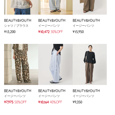
性別：
女性
年代：
50代後半
身長：
153cm
BEAUTY&YOUTH
BEAUTY&YOUTH
BEAUTY&YOUTH
普段の着用サイズ：
M
シャツ / ブラウス
イージーパンツ
イージーパンツ
¥13,200
¥10,472
30%OFF
¥15,950
1人が参考になったと回答
参考になった
※レビューは、個人の主観による感想・体感によるもので、商品の効果や性
能を保証するものではありません。
もっと見る
BEAUTY&YOUTH
BEAUTY&YOUTH
BEAUTY&YOUTH
イージーパンツ
イージーパンツ
イージーパンツ
¥7,975
50%OFF
¥10,164
40%OFF
¥9,350