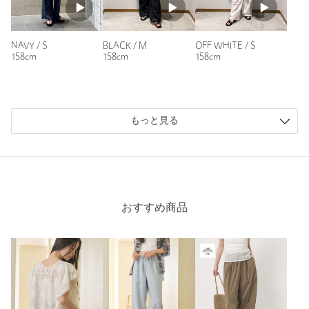
身長：
155cm
普段の着用サイズ：
S
3人が参考になったと回答
NAVY / S
BLACK / M
OFF WHITE / S
158cm
158cm
158cm
参考になった
もっと見る
ニックネーム： tamarron
投稿日： 2026年7月16日
購入カラー：BLACK
｜
購入サイズ：S
おすすめ商品
購入商品のサイズ感：
ちょうどよい
153㎝55㎏のオバさん体型です。
普段のサイズはS〜Lまで物によって変わるので、試着無しは
不安でしたが、unisizeに従ってSにしたところちょうどよか
ったです。
裾上げもお願いしました。