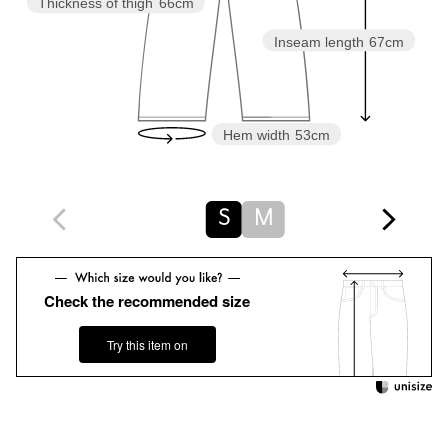
Thickness of thigh
66cm
・同素材でブラウスのご用意もございます。（対象品番：
Inseam length
67cm
16216000007）
============================
裏地：あり
Hem width
53cm
透け感：あり
伸縮：なし
光沢感：なし
ケア方法：手洗い可
S
M
============================
【注意事項】
※商品に「取り扱い上の注意書き」、「洗濯表示」がございます
Check the recommended size
場合は、使用前に必ずご確認ください。
※商品画像は、光の当たり具合やパソコンなどの閲覧環境によ
Try this item on
り、実際の色味と異なって見える場合がございます。あらかじめ
ご了承ください。
※画像の商品はサンプルです。