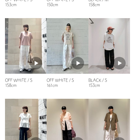
OFF WHITE / S
OFF WHITE / S
BLACK / M
普段の着用サイズ：
S
153cm
150cm
158cm
3人が参考になったと回答
参考になった
ニックネーム： まー
投稿日： 2026年6月27日
購入カラー：BLACK
｜
購入サイズ：S
OFF WHITE / S
OFF WHITE / S
BLACK / S
158cm
161cm
153cm
購入商品のサイズ感：
ちょうどよい
膝下がレースで涼しく、お洒落に着こなせます。
ウエストがゴムなので楽チン。
ブラックを選択しましたが他の色も検討中です。
性別：
女性
年代：
40代後半