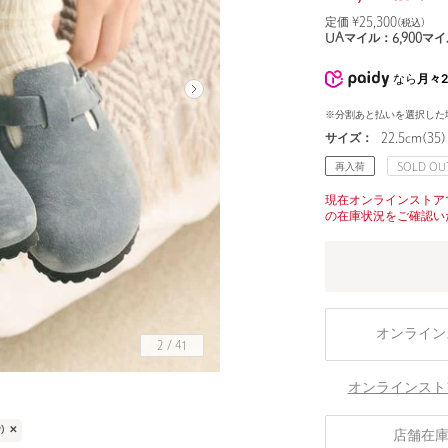
定価 ¥
25,300
(税込)
UAマイル：
6,900
マイ
なら
月々2
※分割あと払いを選択した
サイズ：
22.5cm(35)
再入荷
SOLD OU
現在オンラインストア
の在庫状況をご確認い
オンライン
2
/
41
オンラインスト
)
✕
店舗在