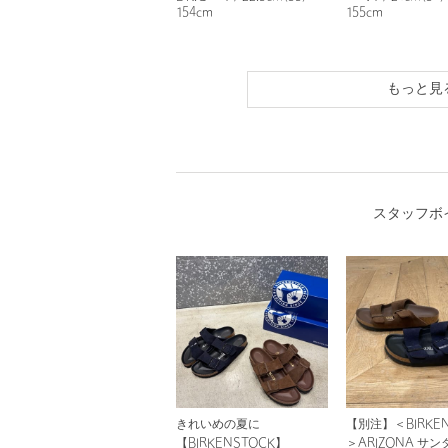
154cm
155cm
もっと見
スタッフボ
きれいめの夏に
【別注】＜BIRKEN
【BIRKENSTOCK】
＞ARIZONA サン