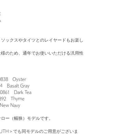
革
A
、ソックスやタイツとのレイヤードもお楽し
仕様のため、通年でお使いいただける汎用性
838 Oyster
 Basalt Gray
861 Dark Tea
892 Thyme
New Navy
ナロー（幅狭）モデルです。
YOUTH＞でも同モデルのご用意がございま