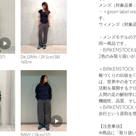
メンズ（対象品番：14
・＜green labe
す。
ウィメンズ（対象品番：
・メンズモデルの3
同一商品です。
・BIRKENSTOC
2色のみ取り扱いが
37)
DK.GRAY / 24.5cm(38)
160cm
＜BIRKENSTO
靴づくりの伝統を17
は、世界中の全て
活動を展開するグ
人間の足の解剖学
機能性、品質、そ
＜BIRKENST
歩行という原則を
【注意事項】
※商品に「取り扱
NAVY / 24cm(37)