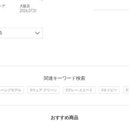
トア
大阪店
2026.07.01
る
関連キーワード検索
ルーシブモデル
#ウェア グリーン
#グレー スエード
#ネイビー
#
おすすめ商品