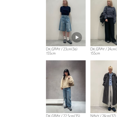
DK.GRAY / 23cm(36)
DK.GRAY / 24cm(
155cm
155cm
DK.GRAY / 22.5cm(35)
NAVY / 24cm(37)