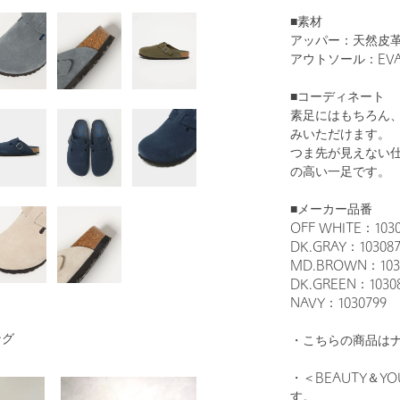
■素材
アッパー：天然皮
アウトソール：EV
■コーディネート
1
41
素足にはもちろん
みいただけます。
つま先が見えない
の高い一足です。
■メーカー品番
OFF WHITE：1030
DK.GRAY：1030874
MD.BROWN：1030
DK.GREEN：1030
OFF WHITE
NAVY：1030799 
ング
・こちらの商品は
・＜BEAUTY＆
す。