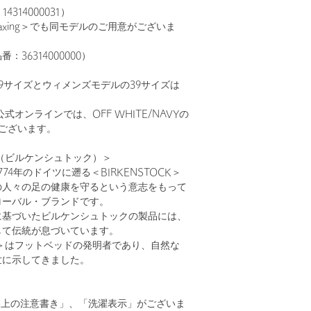
314000031）
l relaxing＞でも同モデルのご用意がございま
36314000000）
9サイズとウィメンズモデルの39サイズは
K公式オンラインでは、OFF WHITE/NAVYの
ございます。
CK（ビルケンシュトック）＞
74年のドイツに遡る＜BIRKENSTOCK＞
の人々の足の健康を守るという意志をもって
ローバル・ブランドです。
に基づいたビルケンシュトックの製品には、
して伝統が息づいています。
OCK＞はフットベッドの発明者であり、自然な
世に示してきました。
い上の注意書き」、「洗濯表示」がございま