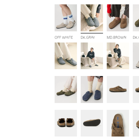
OFF WHITE
DK.GRAY
MD.BROWN
DK.