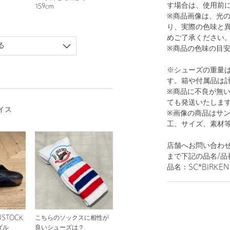
す場合は、使用前
159cm
※商品画像は、光
り、実際の色味と
めご了承ください
る
※商品の色味の目
※シューズの重量
す。箱や付属品は
※商品に不良が無
ても発送いたしま
イス
※画像の商品はサ
工、サイズ、素材
店舗へお問い合わせ
まで下記の品名/品
品名：SC*BIRKEN 
STOCK
こちらのソックスに相性が
ダル
良いシューズは？