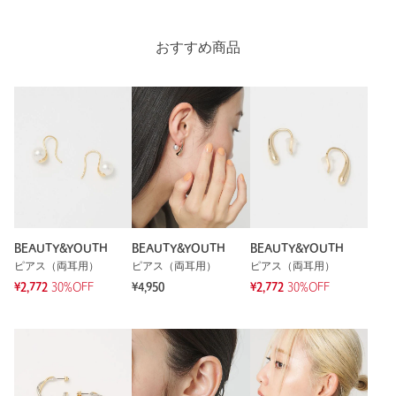
カテゴリー
アクセサリー
|
ピアス（両耳用）
おすすめ商品
サイズ
FREE
素材
本体；・真鍮合金
洗濯表示
-
洗濯表示について
原産国
-
商品番号
1833-6-000141
BEAUTY&YOUTH
BEAUTY&YOUTH
BEAUTY&YOUTH
ピアス（両耳用）
ピアス（両耳用）
ピアス（両耳用）
¥2,772
30%OFF
¥4,950
¥2,772
30%OFF