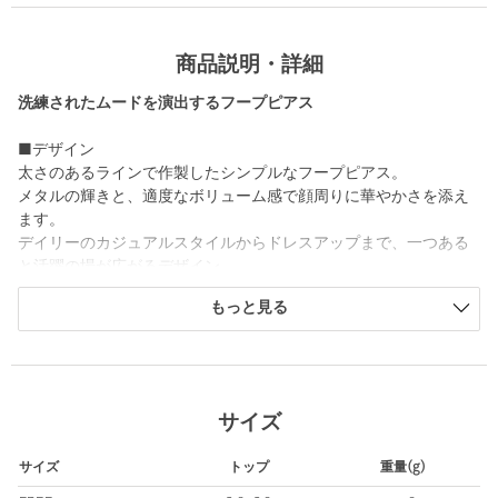
商品説明・詳細
洗練されたムードを演出するフープピアス
■デザイン
太さのあるラインで作製したシンプルなフープピアス。
メタルの輝きと、適度なボリューム感で顔周りに華やかさを添え
ます。
デイリーのカジュアルスタイルからドレスアップまで、一つある
と活躍の場が広がるデザイン。
シーズンレスで飽きの来ないアイテムは、ギフトとしてもおすす
もっと見る
めです。
■コーディネート
Tシャツやスウェットのラフな日常コーデにも女性らしさをプラ
ス。
サイズ
かっちりとしたシャツや、ブラウスを合わせたきれいめな装いに
はこなれた抜け感を与えます。
サイズ
トップ
重量(g)