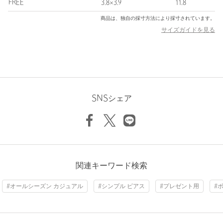
【注意事項】
FREE
3.8×3.9
11.8
※商品に「取り扱い上の注意書き」、「洗濯表示」がございます
商品は、独自の採寸方法により採寸されています。
場合は、使用前に必ずご確認ください。
サイズガイドを見る
※商品画像は、光の当たり具合やパソコンなどの閲覧環境によ
り、実際の色味と異なって見える場合がございます。あらかじめ
ご了承ください。
※商品の色味の目安は、商品単体の画像をご参照ください。
店舗へお問い合わせの際は、全国のBEAUTY&YOUTH各店舗まで
下記の品名/品番をお申し付けください。
SNSシェア
品名：BYN THICK/LINE HP/P 35
品番：18336000141
商品詳細
関連キーワード検索
注文キャンセル
対象商品
返品
対象外商品
返品等について
#オールシーズン カジュアル
#シンプル ピアス
#プレゼント用
#
裾上げ
対象外商品
裾上げについて
タイプ
WOMEN