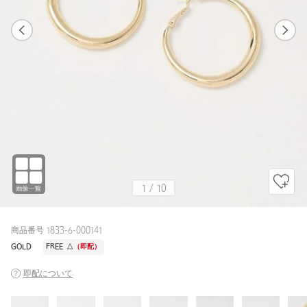
1
10
1
10
GOLD
1
/
10
商品番号 1833-6-000141
GOLD
FREE
△
（即配）
即配について