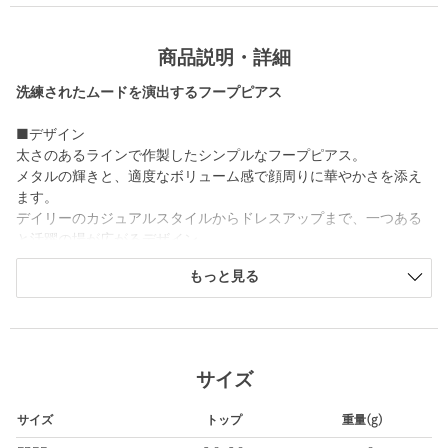
商品説明・詳細
洗練されたムードを演出するフープピアス
■デザイン
太さのあるラインで作製したシンプルなフープピアス。
メタルの輝きと、適度なボリューム感で顔周りに華やかさを添え
ます。
デイリーのカジュアルスタイルからドレスアップまで、一つある
と活躍の場が広がるデザイン。
シーズンレスで飽きの来ないアイテムは、ギフトとしてもおすす
もっと見る
めです。
■コーディネート
Tシャツやスウェットのラフな日常コーデにも女性らしさをプラ
ス。
サイズ
かっちりとしたシャツや、ブラウスを合わせたきれいめな装いに
はこなれた抜け感を与えます。
サイズ
トップ
重量(g)