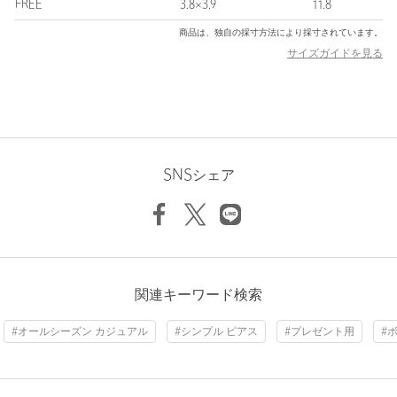
【注意事項】
FREE
3.8×3.9
11.8
※商品に「取り扱い上の注意書き」、「洗濯表示」がございます
商品は、独自の採寸方法により採寸されています。
場合は、使用前に必ずご確認ください。
サイズガイドを見る
※商品画像は、光の当たり具合やパソコンなどの閲覧環境によ
り、実際の色味と異なって見える場合がございます。あらかじめ
ご了承ください。
※商品の色味の目安は、商品単体の画像をご参照ください。
店舗へお問い合わせの際は、全国のBEAUTY&YOUTH各店舗まで
下記の品名/品番をお申し付けください。
SNSシェア
品名：BYN THICK/LINE HP/P 35
品番：18336000141
商品詳細
関連キーワード検索
注文キャンセル
対象商品
返品
対象外商品
返品等について
#オールシーズン カジュアル
#シンプル ピアス
#プレゼント用
#
裾上げ
対象外商品
裾上げについて
タイプ
WOMEN