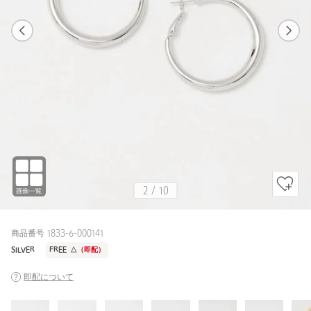
1
10
2
10
GOLD
2
/
10
商品番号 1833-6-000141
SILVER
FREE
△
（即配）
即配について