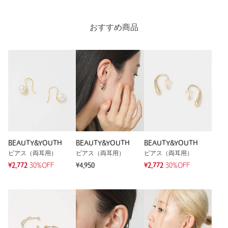
カテゴリー
アクセサリー
|
ピアス（両耳用）
おすすめ商品
サイズ
FREE
素材
本体；・真鍮合金
洗濯表示
-
洗濯表示について
原産国
-
商品番号
1833-6-000141
BEAUTY&YOUTH
BEAUTY&YOUTH
BEAUTY&YOUTH
ピアス（両耳用）
ピアス（両耳用）
ピアス（両耳用）
¥2,772
30%OFF
¥4,950
¥2,772
30%OFF