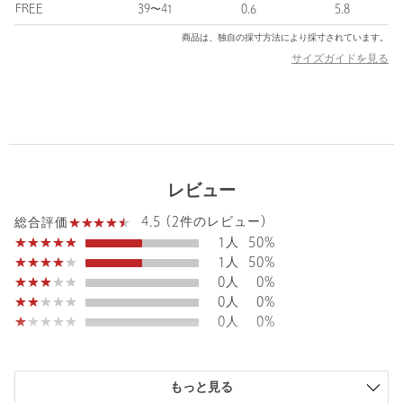
自然なアートからのインスピレーションを元に繊細で、美しく、
FREE
39〜41
0.6
5.8
日常と洋服の中に佇む存在でありたい。
商品は、独自の採寸方法により採寸されています。
サイズガイドを見る
【注意事項】
※商品に「取り扱い上の注意書き」、「洗濯表示」がございます
場合は、使用前に必ずご確認ください。
※商品画像は、光の当たり具合やパソコンなどの閲覧環境によ
り、実際の色味と異なって見える場合がございます。あらかじめ
ご了承ください。
※商品の色味の目安は、商品単体の画像をご参照ください。
レビュー
店舗へお問い合わせの際は、全国のBEAUTY&YOUTH各店舗まで
4.5 (2件のレビュー)
総合評価
下記の品名/品番をお申し付けください。
1人
50%
品名：LAPUIS CRAFT BEADS NL
1人
50%
品番：18335000283
0人
0%
0人
0%
0人
0%
商品詳細
注文キャンセル
対象商品
もっと見る
返品
対象商品
返品等について