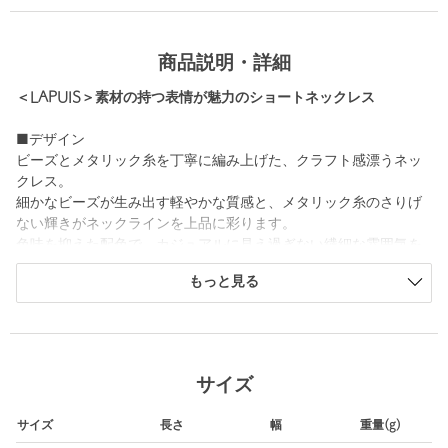
商品説明・詳細
＜LAPUIS＞素材の持つ表情が魅力のショートネックレス
■デザイン
ビーズとメタリック糸を丁寧に編み上げた、クラフト感漂うネッ
クレス。
細かなビーズが生み出す軽やかな質感と、メタリック糸のさりげ
ない輝きがネックラインを上品に彩ります。
色味を抑えた配色で、カジュアルに見え過ぎない繊細な雰囲気を
演出。
もっと見る
シンプルなTシャツスタイルから、フェミニンなドレスアップコー
デまでさりげない華やかさを添える一品です。
■素材
レーヨン、ナイロン、分類外繊維（和紙）、ガラス、真鍮
サイズ
＜LAPUIS（ラピュイ）＞
サイズ
長さ
幅
重量(g)
這う。沿う。彩る。マテリアルと曲線が織りなす装飾。