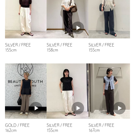
購入カラー：GOLD
とても可愛いです。白いビーズがアクセントになって、涼しげ
です。夏は汗でネックレスが汚れがちですが、ビーズなので少
し安心です。
性別：
女性
年代：
20代前半
SILVER / FREE
SILVER / FREE
SILVER / FREE
155cm
158cm
155cm
身長：
170cm
参考になった
※レビューは、個人の主観による感想・体感によるもので、商品の効果や性
能を保証するものではありません。
もっと見る
GOLD / FREE
SILVER / FREE
SILVER / FREE
162cm
155cm
167cm