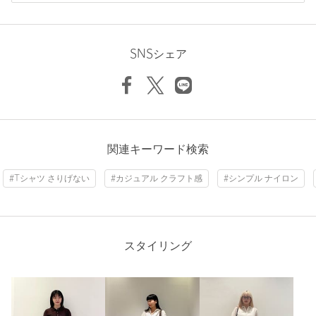
ニックネーム： わたけい
裾上げ
対象外商品
裾上げについて
投稿日： 2026年7月28日
タイプ
WOMEN
SNSシェア
購入カラー：SILVER
カテゴリー
アクセサリー
|
ネックレス
肌に綺麗につけられてよかったです。Tシャツでもブラウスで
サイズ
FREE
も素敵でした。
素材
性別：
女性
年代：
60代～
洗濯表示
-
洗濯表示について
関連キーワード検索
身長：
155cm
原産国
-
#Tシャツ さりげない
#カジュアル クラフト感
#シンプル ナイロン
参考になった
商品番号
1833-5-000283
スタイリング
ニックネーム： もん
投稿日： 2026年7月26日