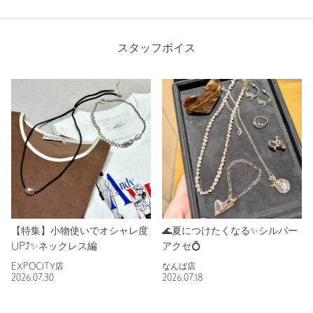
スタッフボイス
【特集】小物使いでオシャレ度
🌊夏につけたくなる✨シルバー
UP⤴️✨ネックレス編
アクセ💍
EXPOCITY店
なんば店
2026.07.30
2026.07.18