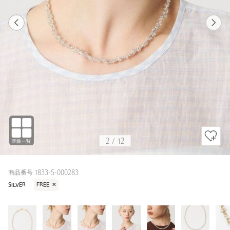
1
12
2
12
SILVER / FREE
GOLD
155cm
2
/
12
商品番号 1833-5-000283
SILVER
FREE
✕