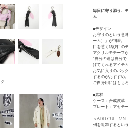
毎日に寄り添う、モ
ム
■デザイン
お守りのという意味の
ーム）」が到着。
目を惹く結び目の
アクリルモチーフ
“自分の運は自分で
げてくれるアイテ
お気に入りのバッ
するのがおすすめ
ング
ご自身用にはもち
■素材
ケース：合成皮革
プレート：アセテ
＜ADD CULUM
列を追加するという