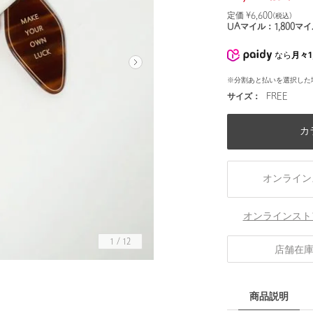
定価 ¥
6,600
(税込)
UAマイル：
1,800
マイ
なら
月々1
※分割あと払いを選択した
サイズ：
FREE
カ
オンライン
オンラインスト
1
/
12
店舗在
商品説明