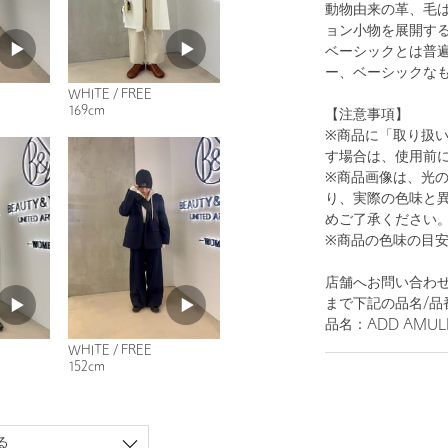
動物由来の革、毛
ョン小物を展開す
ベーシックとは普
ー、ベーシックな
WHITE / FREE
169cm
【注意事項】
1
12
※商品に「取り扱
す場合は、使用前
※商品画像は、光
り、実際の色味と
めご了承ください
※商品の色味の目
店舗へお問い合わせ
まで下記の品名/品
品名：ADD AMULE
WHITE
WHITE / FREE
152cm
る