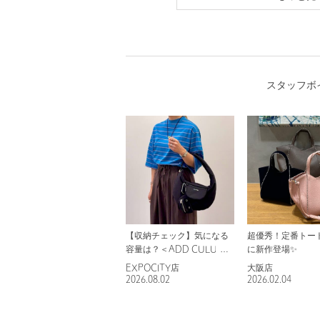
スタッフボ
【収納チェック】気になる
超優秀！定番トー
容量は？＜ADD CULUMN
に新作登場✨
＞バッグ👜
EXPOCITY店
大阪店
2026.08.02
2026.02.04