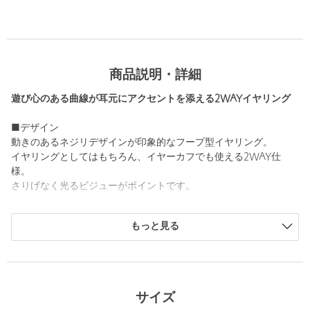
商品説明・詳細
遊び心のある曲線が耳元にアクセントを添える2WAYイヤリング
■デザイン
動きのあるネジリデザインが印象的なフープ型イヤリング。
イヤリングとしてはもちろん、イヤーカフでも使える2WAY仕
様。
さりげなく光るビジューがポイントです。
■コーディネート
もっと見る
透け感ニットやブラウスなどのフェミニンなアイテムにはもちろ
ん、Tシャツやスウェットなどのカジュアルスタイルにも好相性。
小ぶりなデザインがさりげなく、テイストを選ばず活躍が期待で
きます。
サイズ
【注意事項】