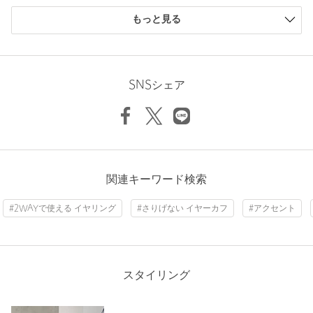
もっと見る
サイズ
FREE
素材
本体；・真鍮合金
ニックネーム： みさ
投稿日： 2026年3月11日
洗濯表示
-
洗濯表示について
SNSシェア
購入カラー：GOLD
原産国
-
ネジではなく開いて挟み込むタイプのイヤリングでした。左右
商品番号
1833-6-000097
の開きが違い片方だけすごく開きが悪くつけると痛い。持ち歩
き、必要な瞬間だけつけるようにしつます。すぐ使いたかった
ので交換できず残念。見た目はとても可愛い。
関連キーワード検索
性別：
女性
年代：
50代前半
#2WAYで使える イヤリング
#さりげない イヤーカフ
#アクセント
身長：
149cm
5人が参考になったと回答
参考になった
スタイリング