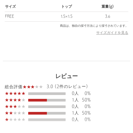
※商品に「取り扱い上の注意書き」、「洗濯表示」がございます
サイズ
トップ
重量(g)
場合は、使用前に必ずご確認ください。
※商品画像は、光の当たり具合やパソコンなどの閲覧環境によ
FREE
1.5×1.5
3.6
り、実際の色味と異なって見える場合がございます。あらかじめ
商品は、独自の採寸方法により採寸されています。
ご了承ください。
サイズガイドを見る
※商品の色味の目安は、商品単体の画像をご参照ください。
店舗へお問い合わせの際は、全国のBEAUTY&YOUTH各店舗まで
下記の品名/品番をお申し付けください。
品名：BYN NGR HP CUFF/ER 品番：18336000097
レビュー
商品詳細
3.0 (2件のレビュー)
総合評価
注文キャンセル
対象商品
0人
0%
1人
50%
返品
対象商品
返品等について
0人
0%
裾上げ
対象外商品
裾上げについて
1人
50%
0人
0%
タイプ
WOMEN
カテゴリー
アクセサリー
|
イヤリング