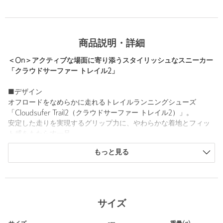
商品説明・詳細
＜On＞アクティブな場面に寄り添うスタイリッシュなスニーカー
「クラウドサーファー トレイル2」
■デザイン
オフロードをなめらかに走れるトレイルランニングシューズ
「Cloudsufer Trail2（クラウドサーファー トレイル2）」。
安定した走りを実現するグリップ力に、やわらかな着地とフィッ
ト感をもたらす一足。
雨の日でも履きやすい防水仕様も嬉しいポイントです。
もっと見る
近場のトレイルなどのスポーツシーンにはもちろん、目を惹くデ
ザインはタウンユースにもおすすめ。
ジャケットやセットアップスタイルの外しとして、スカートやワ
ンピースの足元として幅広く活躍します。
サイズ
■素材
アッパー：合成繊維、合成皮革