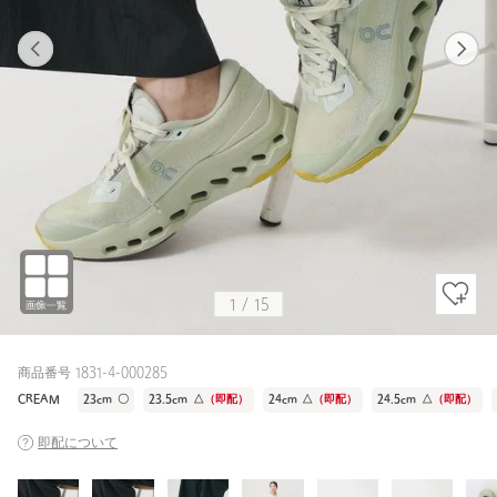
1
15
1
15
CREAM / 25cm
CREAM
167cm
1
/
15
商品番号 1831-4-000285
CREAM
23cm
〇
23.5cm
△
（即配）
24cm
△
（即配）
24.5cm
△
（即配）
即配について