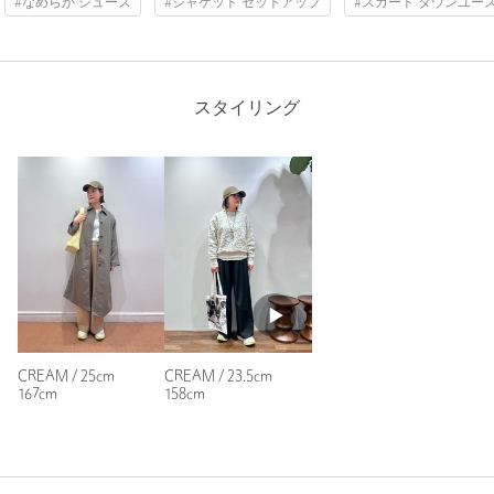
※商品画像は、光の当たり具合やパソコンなどの閲覧環境によ
#なめらか シューズ
#ジャケット セットアップ
#スカート タウンユー
り、実際の色味と異なって見える場合がございます。あらかじめ
ご了承ください。
※商品の色味の目安は、商品単体の画像をご参照ください。
スタイリング
※シューズの重量は、シューズ本体のみ両足の重量となります。
箱や付属品は計測に含まれません。
※商品に不良が無い場合、包装紙および箱の破損がございまして
も発送いたします。あらかじめご了承ください。
<価格改定のお知らせ>
本商品は価格改定を実施させていただきました。
そのため、本サイト内に明記した価格と異なる価格のタグが添付
された状態でお客様のお手元にお届けさせていただく場合がござ
いますので、あらかじめご了承ください。
CREAM / 25cm
CREAM / 23.5cm
167cm
158cm
店舗へお問い合わせの際は、全国のBEAUTY&YOUTH各店舗まで
下記の品名/品番をお申し付けください。
品名：SC ON CLDSFR TRAIL2 WP◇ 品番：18314000285