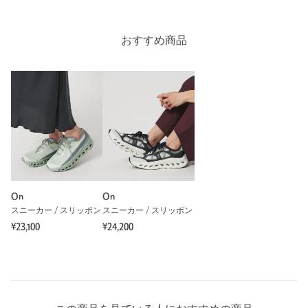
商品詳細
おすすめ商品
注文キャンセル
対象商品
返品
対象商品
返品等について
裾上げ
対象外商品
裾上げについて
タイプ
WOMEN
カテゴリー
シューズ
|
スニーカー / スリッポン
サイズ
23cm 23.5cm 24cm 24.5cm 25cm
素材
On
On
洗濯表示
-
洗濯表示について
スニーカー / スリッポン
スニーカー / スリッポン
¥23,100
¥24,200
原産国
-
商品番号
1831-4-000285