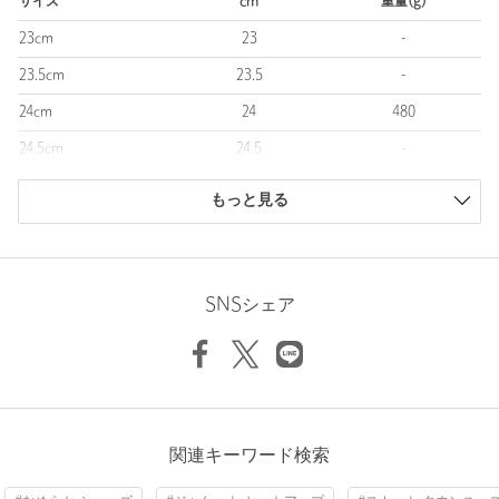
サイズ
cm
重量(g)
■メーカー品番：3WF30124725 （Ghost/Chalk）
23cm
23
-
23.5cm
23.5
-
============================
機能性：Waterproof
24cm
24
480
============================
24.5cm
24.5
-
＜On（オン）＞
25cm
25
-
スイス チューリッヒを中心に、世界中に拠点を置くスポーツカン
もっと見る
パニー。
商品は、独自の採寸方法により採寸されています。
「ランニングを楽しくすること」をミッションに、スポーツサイ
サイズガイドを見る
エンティスト、ワールドクラスのアスリート、そしてデザイナー
たちによって形作られたランニングシューズは、世界中で活躍す
SNSシェア
るさまざまなアスリートに愛用されています。
【注意事項】
※完全防水ではない為、使用状況によっては水が浸水する場合が
ございます。
※商品に「取り扱い上の注意書き」、「洗濯表示」がございます
関連キーワード検索
場合は、使用前に必ずご確認ください。