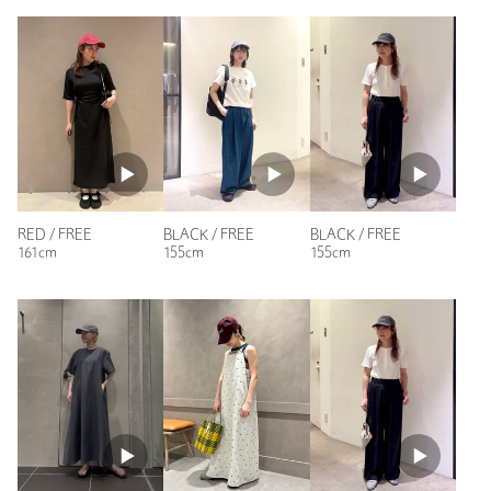
洗濯表示
手洗い可
洗濯表示について
ニックネーム： さっちゃん
投稿日： 2026年6月28日
原産国
-
購入カラー：BLACK
商品番号
1838-5-000033
浅めのキャップ。これを被るだけでオシャレにみえます！
身長：
160cm
参考になった
RED / FREE
BLACK / FREE
BLACK / FREE
161cm
155cm
155cm
※レビューは、個人の主観による感想・体感によるもので、商品の効果や性
能を保証するものではありません。
もっと見る