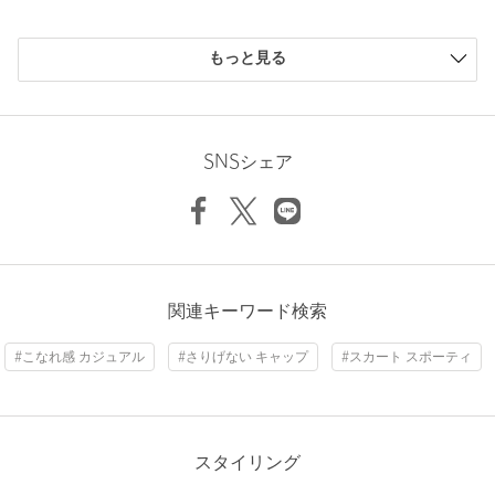
ご了承ください。
※商品の色味の目安は、商品単体の画像をご参照ください。
もっと見る
店舗へお問い合わせの際は、全国のBEAUTY&YOUTH各店舗まで
下記の品名/品番をお申し付けください。
ニックネーム： a,y
品名：Samplee×BY MESSAGE CAP 品番：18385000033
投稿日： 2026年7月6日
SNSシェア
購入カラー：BLACK
商品詳細
色がとても好きで、ロゴもちょうと良い感じで気に入りまし
た。
注文キャンセル
対象商品
性別：
女性
返品
対象商品
返品等について
年代：
60代～
関連キーワード検索
裾上げ
対象外商品
裾上げについて
身長：
159cm
タイプ
WOMEN
#こなれ感 カジュアル
#さりげない キャップ
#スカート スポーティ
参考になった
カテゴリー
帽子
|
キャップ
サイズ
FREE
スタイリング
素材
綿100％