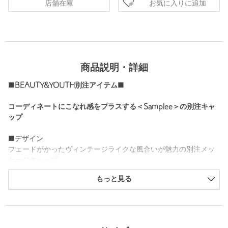
お気に入りに追加
店舗在庫
商品説明・詳細
■BEAUTY&YOUTH別注アイテム■
コーディネートにこなれ感をプラスする＜Samplee＞の別注キャ
ップ
■デザイン
フェードがかったヴィンテージライクな風合いが魅力の別注メッ
セージキャップ。
とあるアーティストからインスピレーションを得たデザインを刺
もっと見る
繍で表現しました。
サイドに施したブランドのロゴがさりげないポイント。
大きすぎない、女性にもぴったりなサイズ感で顔周りをスポーテ
ィに演出する一品。
カジュアルなスタイルだけでなく、ワンピースやスカートコーデ