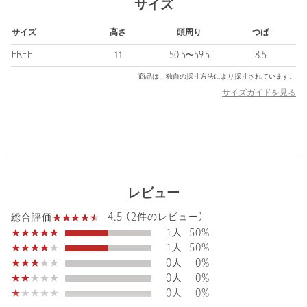
サイズ
の外しとしても活躍します。
サイズ
高さ
頭周り
つば
============================
ケア方法：手洗い可
FREE
11
50.5〜59.5
8.5
============================
商品は、独自の採寸方法により採寸されています。
サイズガイドを見る
＜Samplee（サンプリー）＞
再構築と再編集によってアパレルを中心に展開する東京発のライ
フスタイルブランド。
“Source with Sensitivity.” 全ての元ネタに、リスペクトを。再解
釈は、愛と理解からはじまる。
“Spin with Style.” 模倣ではなく、新しさを。再編集には、ひと
ひねりの美学を加える。
レビュー
“Speak with Subtlety.” 静かに語る。問いかけるように、つく
り、装う。
4.5 (2件のレビュー)
総合評価
1人
50%
【注意事項】
1人
50%
※商品に「取り扱い上の注意書き」、「洗濯表示」がございます
0人
0%
場合は、使用前に必ずご確認ください。
0人
0%
※商品画像は、光の当たり具合やパソコンなどの閲覧環境によ
0人
0%
り、実際の色味と異なって見える場合がございます。あらかじめ