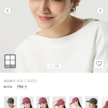
1
24
1
24
RED / FREE
BLACK
161cm
1
/
24
商品番号 1838-5-000033
BLACK
FREE
✕