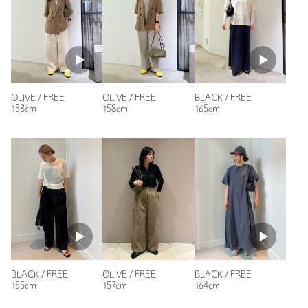
商品番号
1832-5-000052
投稿日： 2026年8月3日
購入カラー：BLACK
黒のバックを探していました。口が大きいので出し入れがしや
すいです。
OLIVE / FREE
OLIVE / FREE
BLACK / FREE
身長：
155cm
158cm
158cm
165cm
参考になった
ニックネーム： aya
投稿日： 2026年7月11日
購入カラー：BLACK
すっごく可愛くて使いやすいです。
BLACK / FREE
OLIVE / FREE
BLACK / FREE
155cm
157cm
164cm
サイズ感もいいです。