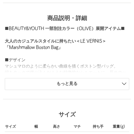
商品説明・詳細
■BEAUTY&YOUTH 一部別注カラー（OLIVE）展開アイテム■
大人のカジュアルスタイルに持ちたい＜LE VERNIS＞
「Marshmallow Boston Bag」
■デザイン
マシュマロのように柔らかい曲線を描くボストン型バッグ。
端をタックで織り込んだような特徴的なシルエットに、長めのハ
ンドルでトレンド感をプラスしたデザイン。
もっと見る
コンパクトなサイズながらも見た目以上の収納力があり、横に広
く開く仕様で荷物の出し入れがしやすいのもポイントです。
アクセントとなるPOIRE型チャームは、ストラップを長めに設定
しているので、首からかけてサングラスホルダーとしてもお使い
いただけます。
サイズ
春夏に大人ムードを演出するシックなブラックと、別注カラーの
オリーブをご用意しました。
サイズ
幅
高さ
マチ
持ち手
重量(g)