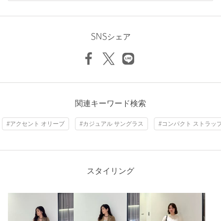
下記の品名/品番をお申し付けください。
ニックネーム： もも
品名：L/V PE MASHMARROW BAG 品番：18325000052
投稿日： 2026年4月18日
SNSシェア
購入カラー：OLIVE
商品詳細
ナイロン素材ですがカジュアルでもきちんとでも活躍できそう
です。小さめバッグと大きめバッグの中間サイズぐらいなので
注文キャンセル
対象商品
たいがいの必需品ははいるかと…
返品
対象商品
返品等について
性別：
女性
関連キーワード検索
裾上げ
対象外商品
裾上げについて
年代：
50代前半
身長：
157cm
タイプ
WOMEN
#アクセント オリーブ
#カジュアル サングラス
#コンパクト ストラッ
2人が参考になったと回答
カテゴリー
バッグ
|
ボストンバッグ
参考になった
サイズ
FREE
スタイリング
素材
洗濯表示
-
洗濯表示について
原産国
-
ニックネーム： うっず