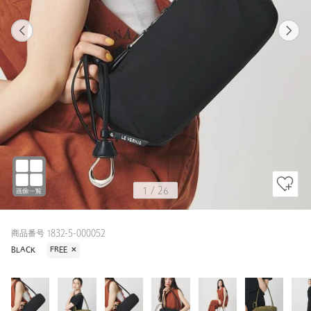
1
26
1
26
OLIVE / FREE
BLACK
158cm
1
/
26
商品番号 1832-5-000052
BLACK
FREE
✕