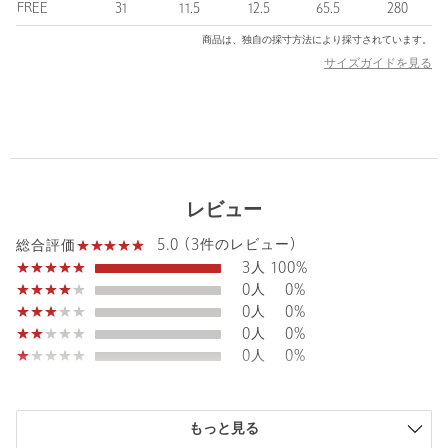
■素材
FREE
31
11.5
12.5
65.5
280
ポリエステル
商品は、独自の採寸方法により採寸されています。
サイズガイドを見る
・オリーブのみ別注カラーです。
＜LE VERNIS（ルベルニ）＞
自らのIDENTITYを見失うことなく変化を恐れない、アクティブで
自由なライフスタイルそのものを楽しむことのできる大人の女性
に向けたブランド＜LE VERNIS＞。
シーズンごとに旬のディティールを取り入れ洋服とのコーディネ
レビュー
イトを楽しめる、少しだけラフでスマートな小物の提案をしてい
ます。
5.0 (3件のレビュー)
総合評価
3人
100%
【注意事項】
0人
0%
※商品に「取り扱い上の注意書き」、「洗濯表示」がございます
0人
0%
場合は、使用前に必ずご確認ください。
0人
0%
※商品画像は、光の当たり具合やパソコンなどの閲覧環境によ
0人
0%
り、実際の色味と異なって見える場合がございます。あらかじめ
ご了承ください。
※商品の色味の目安は、商品単体の画像をご参照ください。
もっと見る
店舗へお問い合わせの際は、全国のBEAUTY&YOUTH各店舗まで