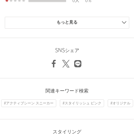
0人
0%
※シューズの重量は、シューズ本体のみ両足の重量となります。
箱や付属品は計測に含まれません。
購入商品のサイズ感
※商品に不良が無い場合、包装紙および箱の破損がございまして
もっと見る
も発送いたします。あらかじめご了承ください。
小さい
0人
0%
少し小さい
0人
0%
店舗へお問い合わせの際は、全国のBEAUTY&YOUTH各店舗まで
ちょうどよい
4人
100%
下記の品名/品番をお申し付けください。
少し大きい
0人
0%
SNSシェア
品名：SC*SALOMON XT-6 S/COL ◇
大きい
0人
0%
品番：18314000470
商品詳細
ニックネーム： nico
注文キャンセル
対象商品
関連キーワード検索
投稿日： 2026年4月18日
返品
対象商品
返品等について
#アクティブシーン スニーカー
#スタイリッシュ ピンク
#オリジナル
購入カラー：LT.PINK
｜
購入サイズ：24.5cm
裾上げ
対象外商品
裾上げについて
購入商品のサイズ感：
ちょうどよい
タイプ
WOMEN
淡いピンクがかわい過ぎるかと思いましたが、シュータン部分
の黒が締めてくれます。
カテゴリー
シューズ
|
スニーカー / スリッポン
スタイリング