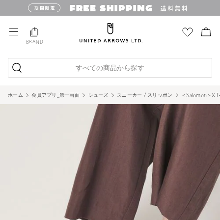
BRAND
すべての商品から探す
ホーム
会員アプリ_第一画面
シューズ
スニーカー / スリッポン
＜Salomon＞