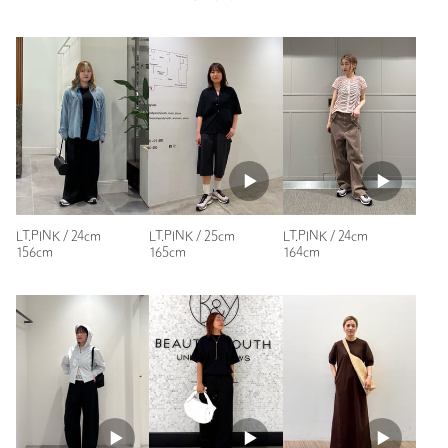
合わせやすく沢山履こうと思います。
サイズ
23.5cm 24cm 24.5cm 25cm
性別：
女性
素材
身長：
164cm
洗濯表示
-
洗濯表示について
普段の着用サイズ：
24.5cm
原産国
-
2人が参考になったと回答
商品番号
1831-4-000470
参考になった
LT.PINK / 24cm
LT.PINK / 25cm
LT.PINK / 24cm
156cm
165cm
164cm
ニックネーム： たまちゃん
投稿日： 2026年7月5日
購入カラー：LT.PINK
｜
購入サイズ：24.5cm
購入商品のサイズ感：
ちょうどよい
サロモンのスニーカーが欲しくて探してました。店舗でピンク
色を見つけて試着し、少しサイズアップが良いと聞いてたので