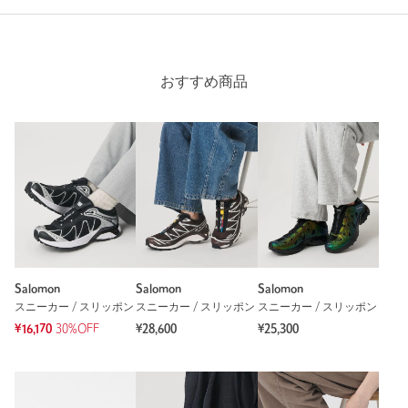
購入商品のサイズ感：
ちょうどよい
普段は23.5cmを履いています。夕方に薄い靴下を履いて
23.5cmを試着したところ、ぴったりだったので、少し分厚め
おすすめ商品
の靴下を履くことも考え、24cmにしました。 ピンク色が思っ
たより薄く、浮かない感じで良いと思います。しっかりホール
ドされている感じでクッション性もあり、機能性も抜群です。
性別：
女性
年代：
50代前半
身長：
160cm
普段の着用サイズ：
23.5cm
1人が参考になったと回答
参考になった
Salomon
Salomon
Salomon
スニーカー / スリッポン
スニーカー / スリッポン
スニーカー / スリッポン
¥16,170
30%OFF
¥28,600
¥25,300
※レビューは、個人の主観による感想・体感によるもので、商品の効果や性
能を保証するものではありません。