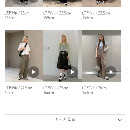
スタッフさんにも確認し、24.5㎝が履きやすかったので購
入。紐を引っ張って固定して、先端を収納ポケットに入れると
便利なのも知りました。夏でも履きやすいカラーだと思いま
LT.PINK / 25cm
LT.PINK / 23.5cm
LT.PINK / 23.5cm
166cm
159cm
154cm
す。
性別：
女性
年代：
40代後半
身長：
156cm
普段の着用サイズ：
24cm
1人が参考になったと回答
参考になった
LT.PINK / 24.5cm
LT.PINK / 25cm
LT.PINK / 24cm
158cm
166cm
164cm
ニックネーム： tamagoya
投稿日： 2026年6月23日
もっと見る
購入カラー：LT.PINK
｜
購入サイズ：24cm