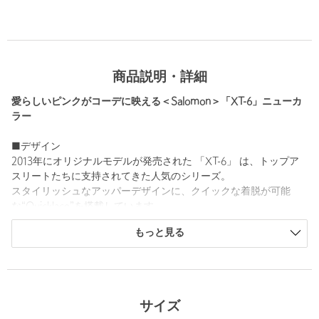
商品説明・詳細
愛らしいピンクがコーデに映える＜Salomon＞「XT-6」ニューカ
ラー
■デザイン
2013年にオリジナルモデルが発売された 「XT-6」 は、トップア
スリートたちに支持されてきた人気のシリーズ。
スタイリッシュなアッパーデザインに、クイックな着脱が可能
な“Quicklace”を搭載しています。
人気を博す定番モデルより、春らしさ溢れる新色のライトピンク
もっと見る
が到着しました。
アクティブシーンにはもちろん、デイリースタイルにも取り入れ
やすいスニーカーは、足元のポイント使いにぴったりの一足で
す。
サイズ
■素材