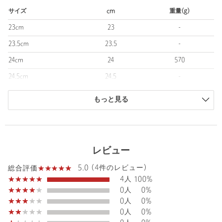
アッパー：合成素材、テキスタイル
サイズ
cm
重量(g)
■メーカー品番：L49154600 XT-6
23cm
23
-
23.5cm
23.5
-
＜Salomon（サロモン）＞
1947年に創業、フランスのアナシーに本拠を置くスポーツ・アウ
24cm
24
570
トドアブランド。
24.5cm
24.5
-
スキーブーツの製造でスタートし、現在はスキーやスノーボード
用品、トレイルランニングやハイキング用品など、幅広いアウト
25cm
25
-
ドア用品を提供。世界中で多くのファンを獲得しています。
もっと見る
また環境保護や社会貢献にも力を入れており、持続可能な製品の
商品は、独自の採寸方法により採寸されています。
開発や地域社会への貢献など、企業の社会的責任を果たす取り組
サイズガイドを見る
みを行っています。
レビュー
【注意事項】
※商品に「取り扱い上の注意書き」、「洗濯表示」がございます
5.0 (4件のレビュー)
総合評価
場合は、使用前に必ずご確認ください。
4人
100%
※商品画像は、光の当たり具合やパソコンなどの閲覧環境によ
0人
0%
り、実際の色味と異なって見える場合がございます。あらかじめ
0人
0%
ご了承ください。
0人
0%
※商品の色味の目安は、商品単体の画像をご参照ください。