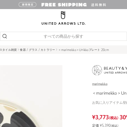
すべての商品から探す
スタイル雑貨
食器 / グラス / カトラリー
＜marimekko＞Unikkoプレート 20cm
marimekko
＜marimekko＞Un
お気に入りアイテム登
¥
3,773
30
(税込)
定価 ¥
5,390
(税込)