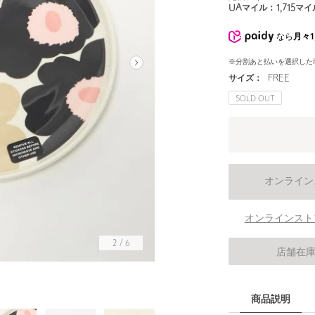
UAマイル：
1,715
マイ
なら
月々1
※分割あと払いを選択した
サイズ：
FREE
SOLD OUT
オンライン
オンラインスト
2
/
6
店舗在
商品説明