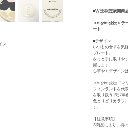
■WEB限定展開商品
＜marimekko
ート
■デザイン
イス
いつもの食卓を気軽
プレート。
さっと手に取りやす
躍します。
心華やぐデザイン
＜marimekko（
フィンランドを代
を取り扱う1957年
色とりどりカラフ
す。
【注意事項】
※商品により、柄