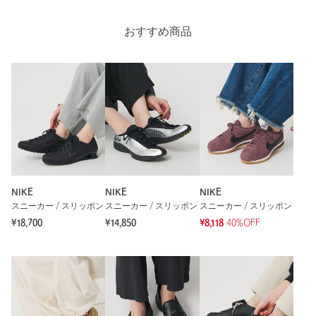
下記の品名/品番をお申し付けください。
品名：SC NIKE DUNK LOW◇
品番：18314000513
おすすめ商品
商品詳細
注文キャンセル
対象商品
返品
対象商品
返品等について
裾上げ
対象外商品
裾上げについて
タイプ
WOMEN
NIKE
NIKE
NIKE
カテゴリー
シューズ
|
スニーカー / スリッポン
スニーカー / スリッポン
スニーカー / スリッポン
スニーカー / スリッポン
¥18,700
¥14,850
¥8,118
40%OFF
サイズ
23.5cm 24cm 24.5cm 25cm 25.5cm
素材
洗濯表示
-
洗濯表示について
原産国
-