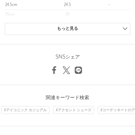
アメリカ合衆国に本社を置く、スポーツ関連アイテムを中心に、
24.5cm
24.5
-
アパレル、スニーカーを扱うブランドです。
25cm
25
-
世界的に有名なスポーツ用品メーカーであり、その社名はギリシ
ャ神話の勝利の女神ニーケー（Nike）に由来。
25.5cm
25.5
-
現在はスポーツ限定せず、カジュアルアイテムも展開していま
もっと見る
す。
商品は、独自の採寸方法により採寸されています。
サイズガイドを見る
【注意事項】
※商品に「取り扱い上の注意書き」、「洗濯表示」がございます
SNSシェア
場合は、使用前に必ずご確認ください。
※商品画像は、光の当たり具合やパソコンなどの閲覧環境によ
り、実際の色味と異なって見える場合がございます。あらかじめ
ご了承ください。
※商品の色味の目安は、商品単体の画像をご参照ください。
※シューズの重量は、シューズ本体のみ両足の重量となります。
関連キーワード検索
箱や付属品は計測に含まれません。
※商品に不良が無い場合、包装紙および箱の破損がございまして
#アイコニック カジュアル
#アクセント シューズ
#コーディネートのア
も発送いたします。あらかじめご了承ください。
店舗へお問い合わせの際は、全国のBEAUTY&YOUTH各店舗まで