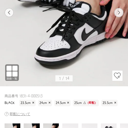
1
14
1
14
BLACK
1
/
14
商品番号 1831-4-000513
BLACK
23.5cm
✕
24cm
✕
24.5cm
✕
25cm
△
（即配）
25.5cm
✕
即配について