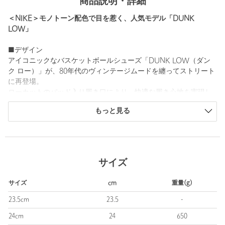
商品説明・詳細
＜NIKE＞モノトーン配色で目を惹く、人気モデル「DUNK
LOW」
■デザイン
アイコニックなバスケットボールシューズ「DUNK LOW（ダン
ク ロー）」が、80年代のヴィンテージムードを纏ってストリート
に再登場。
ローカットのパッド入り履き口により、快適な履き心地を実現し
ています。
もっと見る
大胆な2トーンカラーが足元に存在感を添え、コーディネートのア
クセントに。
スポーティなカジュアルはもちろん、ワンピースやスカートに合
わせた抜け感のある着こなしにもおすすめの一足です。
サイズ
■素材
アッパー：天然皮革、合成繊維
サイズ
cm
重量(g)
■メーカー品番：DD1503-101 （ホワイト/ホワイト/ブラック）
23.5cm
23.5
-
24cm
24
650
＜NIKE（ナイキ）＞