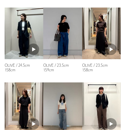
注文キャンセル
対象商品
年代：
30代前半
返品
対象商品
返品等について
身長：
160cm
普段の着用サイズ：
裾上げ
24cm
対象外商品
裾上げについて
タイプ
WOMEN
1人が参考になったと回答
参考になった
カテゴリー
シューズ
|
スニーカー / スリッポン
サイズ
22.5cm 23cm 23.5cm 24cm 24.5cm 25cm
素材
OLIVE / 24.5cm
OLIVE / 23.5cm
OLIVE / 23.5cm
158cm
159cm
158cm
洗濯表示
-
洗濯表示について
ニックネーム： ゆきっち
原産国
-
投稿日： 2026年8月5日
商品番号
1831-4-000499
購入カラー：OLIVE
｜
購入サイズ：24.5cm
購入商品のサイズ感：
ちょうどよい
とにかく色が可愛い！靴下をしっかり履く季節になるので、い
つもより少し大きめを買いました。出掛けるのが楽しみです。