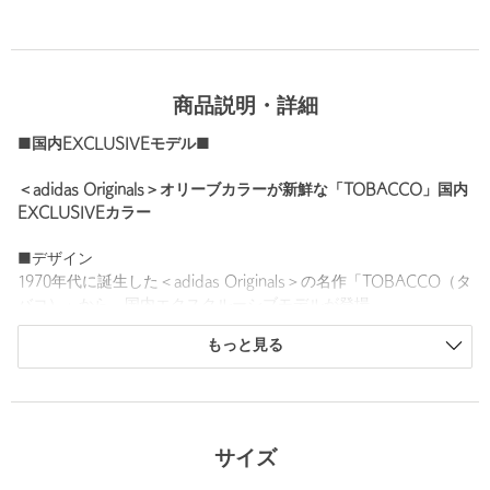
商品説明・詳細
■国内EXCLUSIVEモデル■
＜adidas Originals＞オリーブカラーが新鮮な「TOBACCO」国内
EXCLUSIVEカラー
■デザイン
1970年代に誕生した＜adidas Originals＞の名作「TOBACCO（タ
バコ）」から、国内エクスクルーシブモデルが登場。
アースカラーを連想させる、柔らかなオリーブを採用しました。
もっと見る
トラディショナルなフォルムと相まって、落ち着きのあるレトロ
なムードを演出します。
スエードを使用したアッパーの豊かな表情と、パーフォレーショ
ン加工が奥行きをプラス。
「TOBACCO」本来の魅力をそのままに、今のスタイルに自然と
サイズ
馴染むエフォートレスな佇まいに仕上げた一足です。