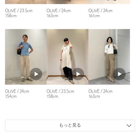
性別：
女性
年代：
60代～
OLIVE / 23.5cm
OLIVE / 24cm
OLIVE / 24cm
158cm
163cm
161cm
身長：
164cm
普段の着用サイズ：
24cm
参考になった
ニックネーム： ムム
投稿日： 2026年7月20日
OLIVE / 24cm
OLIVE / 23.5cm
OLIVE / 24cm
購入カラー：OLIVE
｜
購入サイズ：24cm
154cm
158cm
163cm
購入商品のサイズ感：
ちょうどよい
普段黒系の洋服が多いので、足元に差し色としてこちらの商品
を購入。絶妙な色合いで、茶系の洋服にも合うのでとても気に
もっと見る
入りました。
性別：
女性