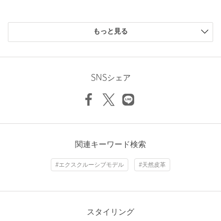
※商品に「取り扱い上の注意書き」、「洗濯表示」がございます
場合は、使用前に必ずご確認ください。
購入商品のサイズ感
※商品画像は、光の当たり具合やパソコンなどの閲覧環境によ
もっと見る
り、実際の色味と異なって見える場合がございます。あらかじめ
小さい
0人
0%
ご了承ください。
少し小さい
0人
0%
※商品の色味の目安は、商品単体の画像をご参照ください。
ちょうどよい
5人
100%
少し大きい
0人
0%
SNSシェア
※シューズの重量は、シューズ本体のみ両足の重量となります。
大きい
0人
0%
箱や付属品は計測に含まれません。
※商品に不良が無い場合、包装紙および箱の破損がございまして
も発送いたします。あらかじめご了承ください。
※画像の商品はサンプルです。
店舗へお問い合わせの際は、全国のBEAUTY&YOUTH各店舗まで
ニックネーム： さとるん
関連キーワード検索
下記の品名/品番をお申し付けください。
投稿日： 2026年5月11日
品名：SC*AD TOBACCO EX◇
#エクスクルーシブモデル
#天然皮革
購入カラー：OLIVE
｜
購入サイズ：24cm
品番：18314000499
購入商品のサイズ感：
ちょうどよい
カラーがよいので、購入しました。通年使えそうです
商品詳細
スタイリング
性別：
女性