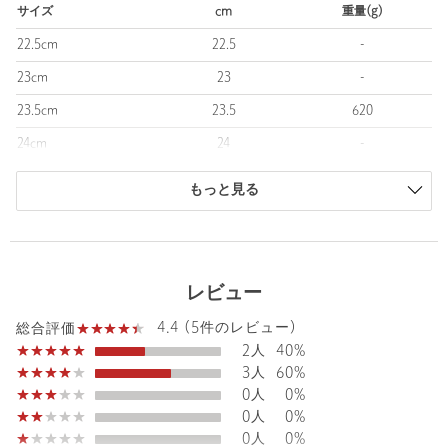
サイズ
cm
重量(g)
■素材
甲：天然皮革
22.5cm
22.5
-
23cm
23
-
■メーカー品番：IH9113
・同モデルのメンズ（対象品番：14314000322）のご用意もござ
23.5cm
23.5
620
います。
24cm
24
-
※展開サイズ（ウィメンズ：22.5-25cm／メンズ：25.5-29cm）
24.5cm
24.5
-
＜adidas Originals（アディダス オリジナルス）＞
もっと見る
＜adidas Originals＞は、＜adidas＞の豊かなスポーツの伝統にイ
25cm
25
-
ンスピレーションを受け、2001年に設立されたストリートスポー
商品は、独自の採寸方法により採寸されています。
ツウェアブランドです。
サイズガイドを見る
＜adidas＞の歴史を継承しながら、スポーツにおける信念や創造
レビュー
性を、現代のユースカルチャーに反映したプロダクトを通じて、
ブランドのレガシーを進化させ続けています。
4.4 (5件のレビュー)
総合評価
1972年に初めて使用されたアイコニックなトレフォイルロゴをシ
2人
40%
ンボルマークに、クリエイティブ な人々に支持されているアディ
3人
60%
ダス オリジナルスは、ストリートカルチャーに向けたスポーツウ
0人
0%
ェアブランドのパイオニアとして道を切り開き続けます。
0人
0%
0人
0%
【注意事項】