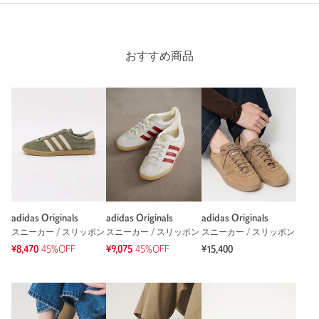
年代：
50代前半
身長：
154cm
おすすめ商品
普段の着用サイズ：
24cm
参考になった
※レビューは、個人の主観による感想・体感によるもので、商品の効果や性
能を保証するものではありません。
もっと見る
adidas Originals
adidas Originals
adidas Originals
スニーカー / スリッポン
スニーカー / スリッポン
スニーカー / スリッポン
¥8,470
45%OFF
¥9,075
45%OFF
¥15,400