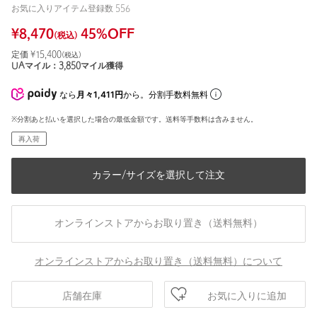
お気に入りアイテム登録数
556
¥
8,470
45
%OFF
(税込)
定価 ¥
15,400
(税込)
UAマイル：
3,850
マイル獲得
なら
月々1,411円
から。分割手数料無料
※分割あと払いを選択した場合の最低金額です。送料等手数料は含みません。
再入荷
カラー/サイズを選択して注文
オンラインストアからお取り置き（送料無料）
オンラインストアからお取り置き（送料無料）について
お気に入りに追加
店舗在庫