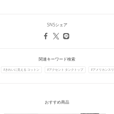
を繋ぐ”をコンセプトに、年齢や性別にとらわれない自由なスタイ
ルを提案するブランドです。
ディレクターのemmaと中村璃乃が「ありそうでなかったもの」
「自分たちが本当に着たいもの」を軸に、シャツやスウェット、
デニムなどのベーシックアイテムを展開。
SNSシェア
カルチャーとの親和性を活かし、ブランドやアーティストとのコ
ラボレーションも積極的に行っています。
【注意事項】
※商品に「取り扱い上の注意書き」、「洗濯表示」がございます
場合は、使用前に必ずご確認ください。
関連キーワード検索
※商品画像は、光の当たり具合やパソコンなどの閲覧環境によ
り、実際の色味と異なって見える場合がございます。あらかじめ
#きれいに見える コットン
#アクセント タンクトップ
#アメリカンスリ
ご了承ください。
※商品の色味の目安は、商品単体の画像をご参照ください。
お問い合わせの際は、ユナイテッドアローズ カスタマーサービス
デスクまで下記の品名/品番をお申し付けください。
品名：ER BC AM/SL TT 品番：84175000000
おすすめ商品
商品詳細