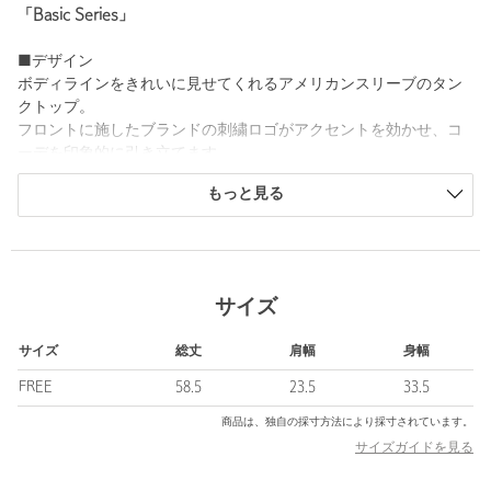
「Basic Series」
■デザイン
ボディラインをきれいに見せてくれるアメリカンスリーブのタン
クトップ。
フロントに施したブランドの刺繍ロゴがアクセントを効かせ、コ
ーデを印象的に引き立てます。
カラーは、万能に合わせやすいブラックと、一枚着だけでなく差
もっと見る
し色としても存在感を放つピンクとブルーをご用意しました。
■素材
適度に伸びのあるコットン混のリブ素材を使用。
サイズ
■コーディネート
肌を見せたヘルシーな着こなしや、シャツやシースルートップス
サイズ
総丈
肩幅
身幅
のインナーとしても活躍します。
一枚でも様になる、春夏シーズンに重宝するおすすめのアイテム
FREE
58.5
23.5
33.5
です。
商品は、独自の採寸方法により採寸されています。
サイズガイドを見る
＜ER（イーアール）＞
2022年に誕生した＜ER＞は、“誰かの何かのきっかけに、人と人