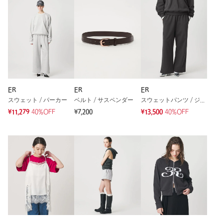
注文キャンセル
対象商品
返品
対象商品
返品等について
裾上げ
対象外商品
裾上げについて
タイプ
WOMEN
ER
ER
ER
カテゴリー
トップス
|
タンクトップ / キャミソール
スウェット / パーカー
ベルト / サスペンダー
スウェットパンツ / ジャージ
サイズ
FREE
¥11,279
40%OFF
¥7,200
¥13,500
40%OFF
本体；綿96％ ポリウレタン4％ 刺しゅう糸；レー
素材
ヨン100％
洗濯表示
洗濯機洗い可
洗濯表示について
原産国
中国製
商品番号
8417-5-000000