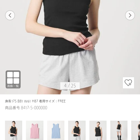
1
25
4
25
BLACK
4
/
25
身長175 B81 W61 H87 着用サイズ：FREE
商品番号 8417-5-000000