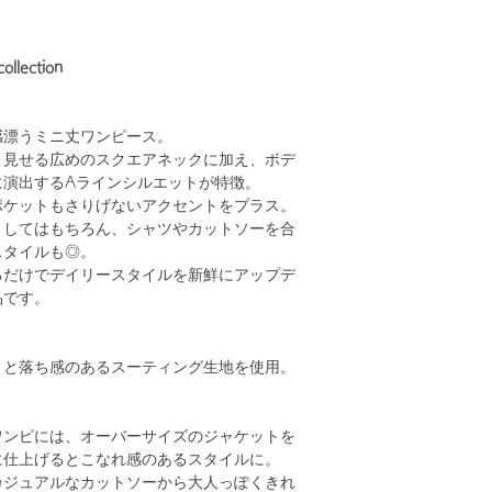
ollection
感漂うミニ丈ワンピース。
と見せる広めのスクエアネックに加え、ボデ
に演出するAラインシルエットが特徴。
ポケットもさりげないアクセントをプラス。
としてはもちろん、シャツやカットソーを合
スタイルも◎。
るだけでデイリースタイルを新鮮にアップデ
品です。
リと落ち感のあるスーティング生地を使用。
ワンピには、オーバーサイズのジャケットを
に仕上げるとこなれ感のあるスタイルに。
カジュアルなカットソーから大人っぽくきれ