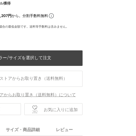
ル獲得
,207円
から。分割手数料無料
場合の最低金額です。送料等手数料は含みません。
ラー/サイズを選択して注文
ストアからお取り置き（送料無料）
アからお取り置き（送料無料）について
庫
お気に入りに追加
282
身長175 B81 W61 H87 着用サイズ：M
サイズ・商品詳細
レビュー