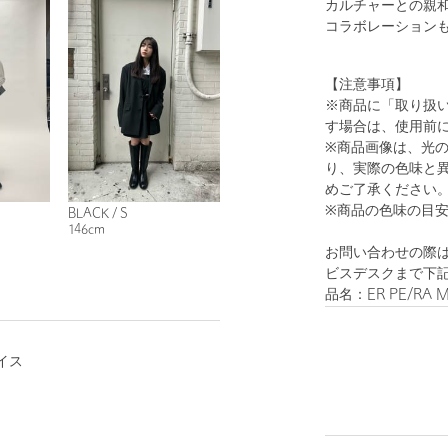
カルチャーとの親
コラボレーション
【注意事項】
※商品に「取り扱
す場合は、使用前
※商品画像は、光
り、実際の色味と
めご了承ください
※商品の色味の目
BLACK / S
146cm
お問い合わせの際は
ビスデスクまで下
品名：ER PE/RA M
イス