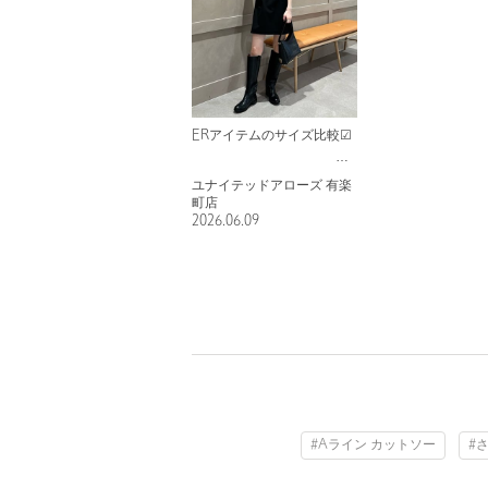
ERアイテムのサイズ比較☑︎
ユナイテッドアローズ 有楽
町店
2026.06.09
#Aライン カットソー
#