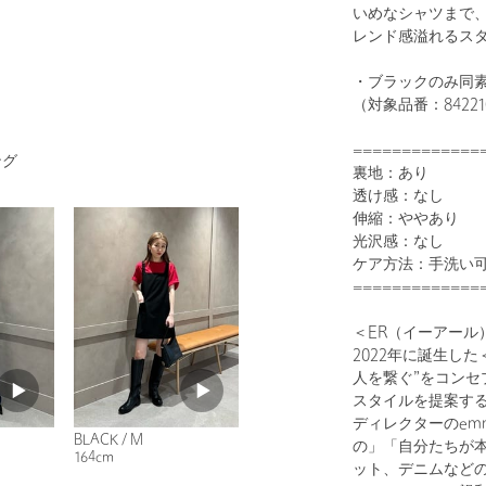
いめなシャツまで
レンド感溢れるス
・ブラックのみ同
（対象品番：842210
1
27
=============
ング
裏地：あり
透け感：なし
伸縮：ややあり
光沢感：なし
ケア方法：手洗い
=============
＜ER（イーアール
2022年に誕生し
BLACK
人を繋ぐ”をコン
スタイルを提案す
ディレクターのem
BLACK / M
の」「自分たちが
164cm
ット、デニムなど