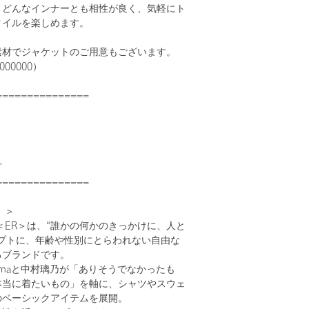
、どんなインナーとも相性が良く、気軽にト
タイルを楽しめます。
素材でジャケットのご用意もございます。
00000）
===============
可
===============
）＞
た＜ER＞は、“誰かの何かのきっかけに、人と
セプトに、年齢や性別にとらわれない自由な
るブランドです。
maと中村璃乃が「ありそうでなかったも
本当に着たいもの」を軸に、シャツやスウェ
のベーシックアイテムを展開。