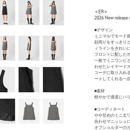
＜ER＞
2026 New release c
■デザイン
ミニマルでモード
顔周りをすっきり
ィラインをきれい
フロントに配した
一枚でミニワンピ
わせたレイヤード
コーデに取り入れ
ートしてくれる一
■素材
軽やかで適度にハ
■コーディネート
やや甘めのミニ丈
合わせマニッシュ
オフショルダーの