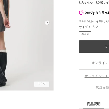
UAマイル：
6,020
マイ
なら
月々2
※分割あと払いを選択した
サイズ：
S M
再入荷
カ
オンライン
オンラインスト
3
/
27
店舗在
身長175 B81 W61 H87 着用サイズ：M
商品説明