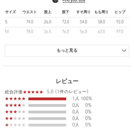
■素材
サイズ
ウエスト
股上
股下
すそ周り
もも周り
ヒップ
コットン100％の張りのあるデニム生地を使用。
S
74.0
26.0
72.0
54.0
58.0
92.0
DK.BROWN：反応染めによるブラウンの製品染め後、ストーン
ウォッシュでほどよく色落ち加工を施しています。
M
78.0
26.5
76.0
56.0
62.0
97.0
製品染め特有の繊細な色ムラや、味わい深い表情が魅力。
L
81.0
26.5
76.7
59.0
63.0
100.0
ROYAL：インディゴブルーデニム素材に、ブラウンのトッピング
を施すことで、全体をシックで落ち着いた印象に。
もっと見る
商品は、独自の採寸方法により採寸されています。
着用を洗濯を繰り返すことでブラウンが徐々にフェードし、内側
サイズガイドを見る
のピュアインディゴブルーが浮かび上がってくるのが特徴。
Waist
78cm
■コーディネート
レビュー
ジャケットとのセットアップコーデはもちろん、ヒップがきれい
なシルエットなので、レースキャミや短丈トップスなどレディラ
5.0 (1件のレビュー)
総合評価
イクなアイテムとも相性よく着まわせます。
Rise length
26.5cm
1人
100%
Hip
97cm
0人
0%
・同素材のジャケット（対象品番：84256000000）とハーフパン
0人
0%
ツ（対象品番：84196000000）のご用意もございます。
0人
0%
Thickness of thigh
62cm
0人
0%
＜ER（イーアール）＞
Inseam length
76cm
2022年に誕生した＜ER＞は、“誰かの何かのきっかけに、人と人