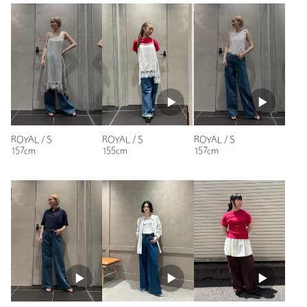
年代：
20代前半
商品詳細
身長：
160cm
注文キャンセル
対象商品
普段の着用サイズ：
M
返品
対象商品
返品等について
参考になった
裾上げ
対象外商品
裾上げについて
タイプ
WOMEN
ROYAL / S
ROYAL / S
ROYAL / S
カテゴリー
パンツ
|
デニムパンツ
※レビューは、個人の主観による感想・体感によるもので、商品の効果や性
157cm
155cm
157cm
能を保証するものではありません。
サイズ
S M L
素材
コットン100％ 革パッチ；牛革
もっと見る
洗濯表示
洗濯機洗い可
洗濯表示について
原産国
中国製
商品番号
8414-6-000000