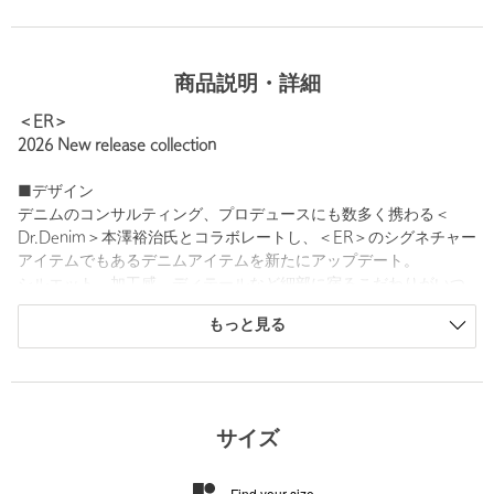
商品説明・詳細
＜ER＞
2026 New release collection
■デザイン
デニムのコンサルティング、プロデュースにも数多く携わる＜
Dr.Denim＞本澤裕治氏とコラボレートし、＜ER＞のシグネチャー
アイテムでもあるデニムアイテムを新たにアップデート。
シルエット、加工感、ディテールなど細部に宿るこだわりがいつ
もの装いをさりげなく更新。
もっと見る
こちらは、ワイドストレートシルエットの5ポケットデニムパン
ツ。
ヒップ周りにフィット感を持たせ、腰ではく、腰で止まるパター
ンでローライズに仕上げています。
サイズ
後ろウエストはヒップを包み込むように高めの位置に。
合わせるトップスを選ばず幅広いスタイルにマッチし、シーズン
Find your size
レスで活躍してくれます。