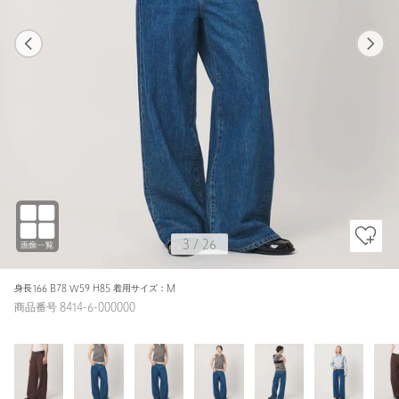
1
26
3
26
ROYAL / S
DK.BROWN
157cm
3
/
26
身長166 B78 W59 H85 着用サイズ：M
商品番号 8414-6-000000