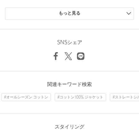
を繋ぐ”をコンセプトに、年齢や性別にとらわれない自由なスタイ
購入商品のサイズ感
ルを提案するブランドです。
もっと見る
ディレクターのemmaと中村璃乃が「ありそうでなかったもの」
小さい
0人
0%
「自分たちが本当に着たいもの」を軸に、シャツやスウェット、
少し小さい
0人
0%
Hem width
56cm
デニムなどのベーシックアイテムを展開。
ちょうどよい
1人
100%
カルチャーとの親和性を活かし、ブランドやアーティストとのコ
少し大きい
0人
0%
SNSシェア
ラボレーションも積極的に行っています。
大きい
0人
0%
S
M
L
【注意事項】
※商品に「取り扱い上の注意書き」、「洗濯表示」がございます
場合は、使用前に必ずご確認ください。
Check the recommended size
※商品画像は、光の当たり具合やパソコンなどの閲覧環境によ
ニックネーム： m_
関連キーワード検索
り、実際の色味と異なって見える場合がございます。あらかじめ
Try this item on
投稿日： 2026年7月6日
ご了承ください。
#オールシーズン コットン
#コットン100% ジャケット
#ストレートシ
購入カラー：DK.BROWN
｜
購入サイズ：M
※商品の色味の目安は、商品単体の画像をご参照ください。
購入商品のサイズ感：
ちょうどよい
お問い合わせの際は、ユナイテッドアローズ カスタマーサービス
娘にプレゼントしましたが、珍しいカラーのデニムでとても気
デスクまで下記の品名/品番をお申し付けください。
に入っています。
品名：ER CO DENIM PT 品番：84146000000
スタイリング
性別：
女性