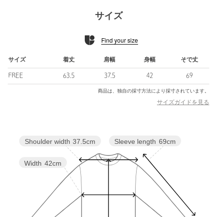
接触冷感のあるコットン フライス素材を使用｡
サイズ
============================
Find your size
裏地：なし
透け感：ややあり
伸縮：ややあり
サイズ
着丈
肩幅
身幅
そで丈
光沢感：なし
FREE
63.5
37.5
42
69
機能性：接触冷感
ケア方法：手洗い可
商品は、独自の採寸方法により採寸されています。
============================
サイズガイドを見る
＜MARW UNITED ARROWS（マルゥ ユナイテッドアローズ）
＞
Sleeve length
69cm
Shoulder width
37.5cm
M＝〇（マル） A=縁 R＝リング W＝輪・和
等身大でいられる“ちょっとした気づき（工夫）"を大切に。
Width
42cm
環（わ）を描くように、大事に着たいモノ、永く循環していくモ
ノを。
そんな想いを込めたコラボレーションブランドです。
ディレクターはYouTubeチャンネル「かんだま劇場」で人気の“か
んだま"。