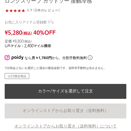
ロングスリーブ カットソー 接触冷感
4.9 (8件のレビュー)
お気に入りアイテム登録数
476
¥
5,280
40
%OFF
(税込)
定価 ¥
8,800
(税込)
UAマイル：
2,400
マイル獲得
なら
月々1,760円
から。分割手数料無料
※分割あと払いを選択した場合の最低金額です。送料等手数料は含みません。
WEB限定商品
カラー/サイズを選択して注文
オンラインストアからお取り置き（送料無料）
オンラインストアからお取り置き（送料無料）について