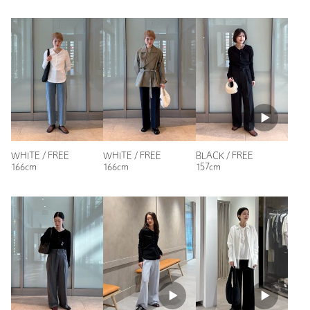
ニックネーム： みーちゃん
投稿日： 2026年3月16日
購入カラー：WHITE
｜
購入サイズ：FREE
購入商品のサイズ感：
ちょうどよい
体にフィットするけどフィットし過ぎずちょうどいい。
体のラインを拾い過ぎずにキレイに魅せてくれる、こういう感
じの服、大好きです。
接触冷感なので長い季節着れそうなのもありがたい。
WHITE / FREE
WHITE / FREE
BLACK / FREE
166cm
166cm
157cm
性別：
女性
年代：
30代後半
身長：
167cm
普段の着用サイズ：
M
3人が参考になったと回答
参考になった