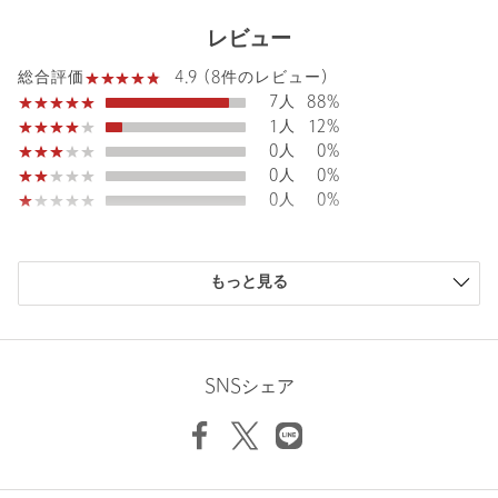
デスクまで下記の品名/品番をお申し付けください。
品名：MRW C HENLEY/N LSL 品番：91126000012
レビュー
4.9 (8件のレビュー)
総合評価
商品詳細
7人
88%
1人
12%
注文キャンセル
対象商品
0人
0%
0人
0%
返品
対象商品
返品等について
0人
0%
裾上げ
対象外商品
裾上げについて
タイプ
WOMEN
購入商品のサイズ感
もっと見る
小さい
0人
0%
カテゴリー
トップス
|
Tシャツ / カットソー
少し小さい
1人
12%
サイズ
FREE
ちょうどよい
7人
88%
少し大きい
0人
0%
素材
コットン100％
SNSシェア
大きい
0人
0%
洗濯表示
手洗い可
洗濯表示について
原産国
日本製
商品番号
9112-6-000012