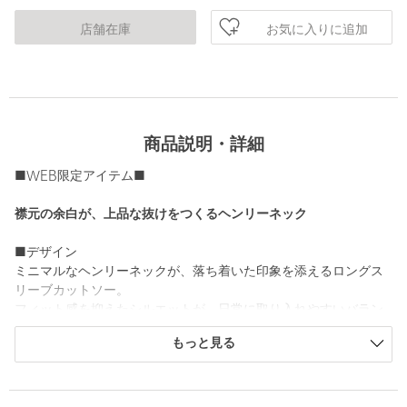
お気に入りに追加
店舗在庫
商品説明・詳細
■WEB限定アイテム■
襟元の余白が、上品な抜けをつくるヘンリーネック
■デザイン
ミニマルなヘンリーネックが、落ち着いた印象を添えるロングス
リーブカットソー。
フィット感を抑えたシルエットが、日常に取り入れやすいバラン
スに整えられています。
もっと見る
華奢なボタンが、シンプルな中にさりげない表情を加えていま
す。
■素材