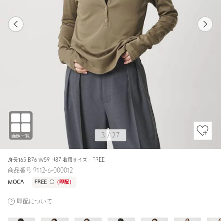
1
27
3
27
BLACK / FREE
WHITE
162cm
3
/
27
身長165 B76 W59 H87 着用サイズ：FREE
商品番号 9112-6-000012
MOCA
FREE
〇
（即配）
即配について