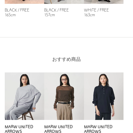
BLACK / FREE
BLACK / FREE
WHITE / FREE
165cm
157cm
163cm
ニックネーム： みーちゃん
投稿日： 2026年3月16日
購入カラー：BLACK
｜
購入サイズ：FREE
購入商品のサイズ感：
ちょうどよい
おすすめ商品
首元の開きがモデルさんの着画では深く見えて、買うか迷いま
したが購入しました。
結果、私の大丈夫な範囲の深さでした（深すぎるのダメなタイ
プです）。買ってよかった！
袖のたまる感じも好きすぎてたまらん♡
性別：
女性
年代：
30代後半
身長：
167cm
普段の着用サイズ：
M
MARW UNITED
MARW UNITED
MARW UNITED
3人が参考になったと回答
ARROWS
ARROWS
ARROWS