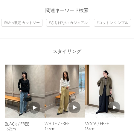
ニックネーム： yu
関連キーワード検索
投稿日： 2026年5月10日
#Web限定 カットソー
#さりげない カジュアル
#コットン シンプル
購入カラー：BLACK
｜
購入サイズ：FREE
購入商品のサイズ感：
ちょうどよい
胸元が開きすぎず、アームが細めでとても好みです。生地も薄
手で、今時期に丁度良いです。
スタイリング
性別：
女性
年代：
30代後半
身長：
163cm
普段の着用サイズ：
L
3人が参考になったと回答
参考になった
WHITE / FREE
MOCA / FREE
BLACK / FREE
157cm
167cm
162cm