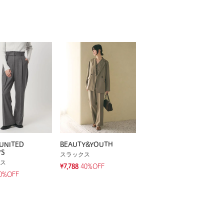
UNITED
BEAUTY&YOUTH
WS
スラックス
ス
¥7,788
40%OFF
0%OFF