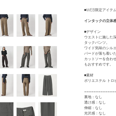
■WEB限定アイテム
インタックの立体
■デザイン
ウエストに施した
タックパンツ。
ワイド気味のシル
パードが落ち着い
カットソーを合わ
もおすすめです。
■素材
ポリエステル トロ
=============
裏地：なし
透け感：なし
伸縮：なし
光沢感：なし