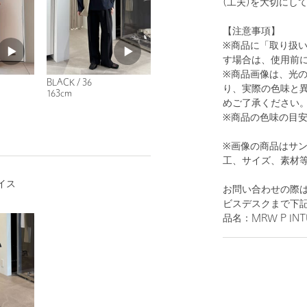
(工夫)を大切にし
【注意事項】
※商品に「取り扱
す場合は、使用前
※商品画像は、光
BLACK / 36
り、実際の色味と
163cm
めご了承ください
※商品の色味の目
※画像の商品はサ
工、サイズ、素材
イス
お問い合わせの際は
ビスデスクまで下
品名：MRW P INTU