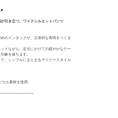
■
感が引き立つ、ワイドシルエットパンツ
深めのインタックが、立体的な表情をつくる
エットながら、足元にかけての緩やかなテー
た印象を保ちます。
せて、シンプルにまとまるデイリースタイル
ピカル素材を使用。
===============