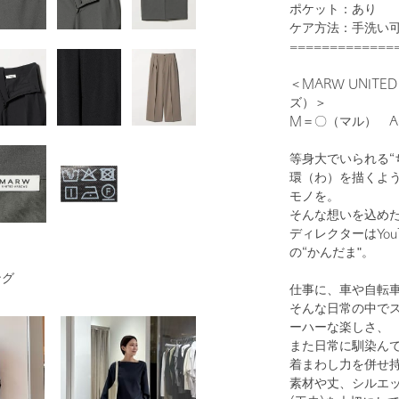
ポケット：あり
ケア方法：手洗い
=============
＜MARW UNIT
ズ）＞
1
35
M＝〇（マル） 
等身大でいられる“
環（わ）を描くよ
モノを。
そんな想いを込め
ディレクターはYo
の“かんだま"。
ング
仕事に、車や自転
BLACK
そんな日常の中で
ーハーな楽しさ、
また日常に馴染ん
着まわし力を併せ
素材や丈、シルエ