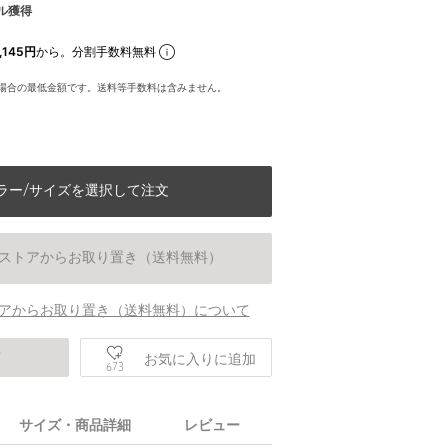
ル獲得
,145円
から。分割手数料無料
場合の最低金額です。送料等手数料は含みません。
ラー/サイズを選択して注文
ストアからお取り置き（送料無料）
アからお取り置き（送料無料）について
庫
お気に入りに追加
673
身長165 B76 W59 H87 着用サイズ：38
サイズ・商品詳細
レビュー