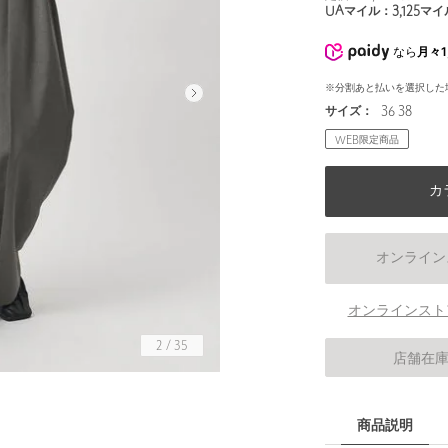
UAマイル：
3,125
マイ
なら
月々1
※分割あと払いを選択した
サイズ：
36 38
WEB限定商品
カ
オンライン
オンラインスト
2
/
35
店舗在
身長165 B76 W59 H87 着用サイズ：38
商品説明