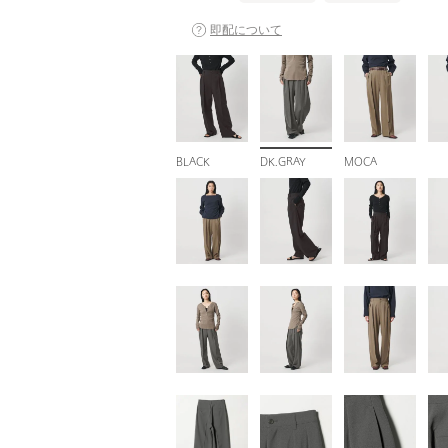
即配について
BLACK
DK.GRAY
MOCA