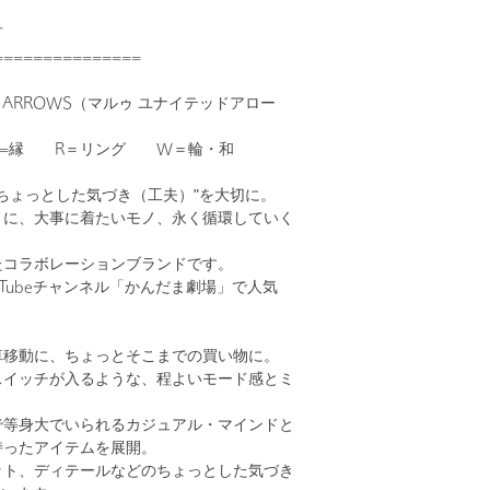
可
===============
ED ARROWS（マルゥ ユナイテッドアロー
A=縁 R＝リング W＝輪・和
ちょっとした気づき（工夫）"を大切に。
うに、大事に着たいモノ、永く循環していく
たコラボレーションブランドです。
uTubeチャンネル「かんだま劇場」で人気
車移動に、ちょっとそこまでの買い物に。
スイッチが入るような、程よいモード感とミ
で等身大でいられるカジュアル・マインドと
持ったアイテムを展開。
ット、ディテールなどのちょっとした気づき