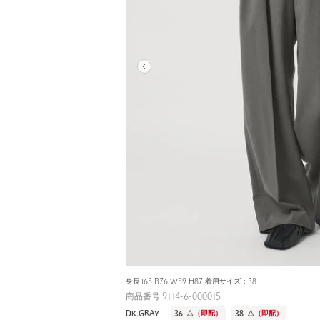
身長165 B76 W59 H87 着用サイズ：38
商品番号 9114-6-000015
DK.GRAY
36
△
（即配）
38
△
（即配）