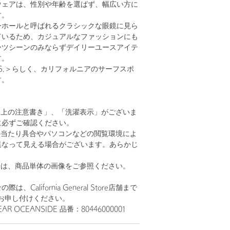
ウェアは、性別や年齢を選ばず、幅広い方に
す。
ーホールと呼ばれるクラシックな眼鏡に見ら
ているため、カジュアルなファッションにも
ーツシーンのみならずデイリーユースアイテ
す。
S.＞らしく、カリフォルニアのサーフスポ
す。
い上の注意書き」、「洗濯表示」がございま
に必ずご確認ください。
の当たり具合やパソコンなどの閲覧環境によ
異なって見える場合がございます。あらかじ
。
安は、商品単体の画像をご参照ください。
、California General Store店舗まで
お申し付けください。
R OCEANSIDE 品番：80446000001