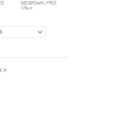
EE
MD.BROWN / FREE
178cm
る
イス