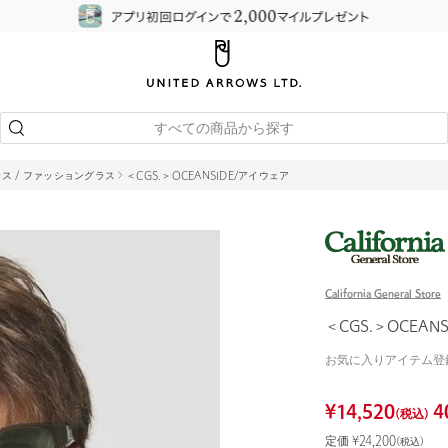
すべての商品から探す
ス / ファッショングラス
＜CGS.＞OCEANSIDE/アイウェア
California General Store
＜CGS.＞OCEAN
お気に入りアイテム登
¥
14,520
4
(税込)
定価 ¥
24,200
(税込)