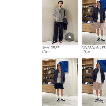
NAVY / FREE
MD.BROWN / FR
171cm
178cm