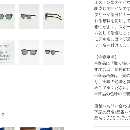
ボストン型のアイ
馴染むデザインで
ブリッジ部分にキ
れる形状を使用し
相性がよく、スポ
ムとして活躍しま
モデル名には＜CG
ット名を付けてま
【注意事項】
※商品に「取り扱
す場合は、使用前
※商品画像は、光
り、実際の色味と
めご了承ください
※商品の色味の目
店舗へお問い合わせの際は
下記の品名/品番を
ング
品名：CGS EYEWEA