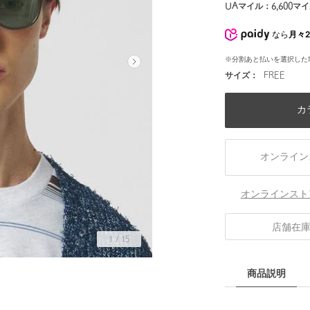
UAマイル：
6,600
マイ
なら
月々2
※分割あと払いを選択した
サイズ：
FREE
カ
オンライン
オンラインスト
店舗在
1
/
15
商品説明