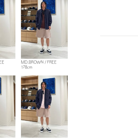
1
15
EE
MD.BROWN / FREE
178cm
MD.BROWN