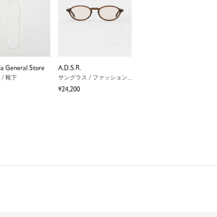
ia General Store
A.D.S.R.
/ 靴下
サングラス / ファッショングラス
¥24,200