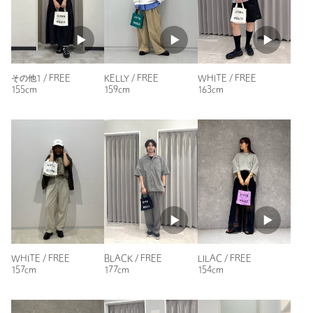
サイズ
FREE
素材
ニックネーム： kuma
洗濯表示
-
洗濯表示について
投稿日： 2024年12月21日
その他1 / FREE
KELLY / FREE
WHITE / FREE
155cm
159cm
163cm
購入カラー：その他1
原産国
-
通勤時のサブバッグにちょうどいいサイズ感で使いやすいで
商品番号
4232-6-990089
す。マチがあり自立するので中身も見やすいです！色違いでほ
しい！
性別：
女性
年代：
30代前半
身長：
145cm
10人が参考になったと回答
参考になった
WHITE / FREE
BLACK / FREE
LILAC / FREE
157cm
177cm
154cm