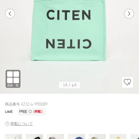
1
64
14
64
その他1 / FREE
WHITE
155cm
14
/
64
商品番号 4232-6-990089
LIME
FREE
〇
（即配）
即配について