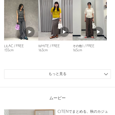
ニックネーム： ちゃんえみ
投稿日： 2024年12月19日
購入カラー：LT.GRAY
街で持ってる人がいて気になってお店に速攻行ったらかわいい
のに意外と安くて高見えでお気に入りです！
LILAC / FREE
WHITE / FREE
その他1 / FREE
性別：
女性
155cm
163cm
165cm
年代：
30代前半
身長：
170cm
9人が参考になったと回答
もっと見る
参考になった
ムービー
※レビューは、個人の主観による感想・体感によるもので、商品の効果や性
CITENでまとめる、秋のカジュ
能を保証するものではありません。