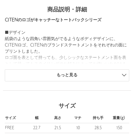
商品説明・詳細
CITENのロゴがキャッチーなトートバックシリーズ
■デザイン
紙袋のような四角い雰囲気がでるようなボディデザインに、
CITENロゴ、CITENのブランドステートメントをそれぞれの面に
プリントしました。
ロゴ面を表として持っても、少しシックなステートメント面を表
として持ってもスタイリングのお好みによってお使いいただけま
す。
もっと見る
近場へのお出かけに使いやすいサイズ感ですが、500mlのペット
ボトルも縦に入ります。
内ポケット付きなのでスマホや鍵など見失いたくないアイテムも
分けて収納可能です。
こちらはユニセックスアイテムとしておすすめです。
サイズ
・その他1カラーはボディ：ホワイト、ハンドル：グレーです。
サイズ
幅
高さ
マチ
持ち手
重量(g)
FREE
22.7
21.5
10
28.5
150