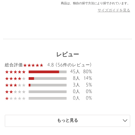
＜CITEN（シテン）＞
商品は、独自の採寸方法により採寸されています。
〜FUTURE ESSENTIALS.〜
サイズガイドを見る
これからの良い服って、なんだろう。
Long Lifeで、快適で、いろんなライフスタイルにもフィットする
服ではないでしょうか。
そんな服をカタチにするために必要なエッセンスで構成されるブ
ランド「CITEN」。
素材や機能を丁寧に選ぶ、Well - Choice。
レビュー
着る人が大切に使えるような工夫を凝らす、Well-Design。
価格を超えた価値を提案する、Well-Price。
4.8 (56件のレビュー)
総合評価
Wellの積み重ねから、Well-Madeな服へ、そして着る人の暮らし
45人
80%
に欠かせない服へ。
8人
14%
「CITEN」は新たな時代の、新たな視点・支点・始点です。
3人
5%
0人
0%
【注意事項】
0人
0%
※画像の商品はサンプルです。実際の商品と色味、仕様、加工、
サイズ、素材等が若干異なる場合がございます。
※工場の生産の都合上、納期が変更になる場合がございます。発
送日の前後については予めご了承ください。
もっと見る
※入荷状況により、お客様への発送が店頭販売より遅れる場合も
ございます。
ニックネーム： S