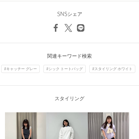
※商品を使用前に、タグ等に記載されている「取り扱い上の注意
投稿日： 2023年10月14日
書き」、「洗濯表示」を必ずご確認ください。
SNSシェア
※商品画像は、光の当たり具合やパソコンなどの閲覧環境によ
購入カラー：LT.GRAY
り、実際の色味と異なって見える場合がございます。予めご了承
ください。
オンラインで小さめのサブバッグを探していたところ、紙袋の
ようなデザインが目にとまりました。
※商品の色味の目安は、商品単体の画像をご参照ください。
一緒に持ちたいバックの型を選ばないところが気に入りまし
た。
店舗へお問い合わせの際は、全国のCITEN各店舗まで下記の品名/
実際、手にすると、生地も程よくハリがあり、可愛いサイズで
品番をお申し付けください。
関連キーワード検索
すが、思ったよりたくさん入ります。
品名：CITENﾛｺﾞｽﾃｰﾄﾒﾝﾄﾄｰﾄS 品番：42326990089
また、内ポケットが大きく便利です。
#キャッチー グレー
#シック トートバッグ
#スタイリング ホワイト
持ち手は柔らかく、素肌の腕に掛けても痛くならないところも
良いです。
商品詳細
サブだけではなく単体としても使っていこうと思っています。
性別：
女性
注文キャンセル
対象商品
スタイリング
身長：
154cm
返品
対象商品
返品等について
11人が参考になったと回答
裾上げ
対象外商品
裾上げについて
参考になった
タイプ
MEN｜WOMEN
カテゴリー
バッグ
|
トートバッグ