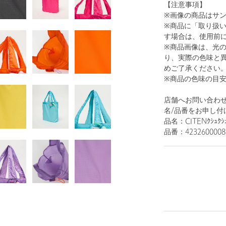
【注意事項】
※画像の商品はサ
※商品に「取り扱
す場合は、使用前
※商品画像は、光
り、実際の色味と
1
43
めご了承ください
※商品の色味の目
店舗へお問い合わせ
名/品番をお申し付
品名：CITENｸｼｭｸｼｭ
品番：4232600008
BLACK