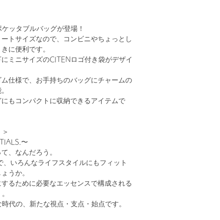
いポケッタブルバッグが登場！
トートサイズなので、コンビニやちょっとし
ときに便利です。
にミニサイズのCITENロゴ付き袋がデザイ
ゴム仕様で、お手持ちのバッグにチャームの
能。
どにもコンパクトに収納できるアイテムで
）＞
TIALS.〜
って、なんだろう。
、快適で、いろんなライフスタイルにもフィット
しょうか。
にするために必要なエッセンスで構成される
」。
たな時代の、新たな視点・支点・始点です。