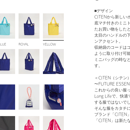
■デザイン
CITENから新し
底マチ付きのミニ
たお買い物をした
太目のハンドルの下
ンアクセント。
BLUE
ROYAL
YELLOW
収納袋のコードは
ように取り付け可
ミニバッグの時な
す。
＜CITEN（シテン
〜FUTURE ESSEN
これからの良い服
Long Lifeで
する服ではないで
そんな服をカタチ
ブランド「CITEN
「CITEN」は新