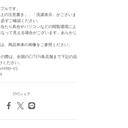
ンプルです。
い上の注意書き」、「洗濯表示」がございま
に必ずご確認ください。
の当たり具合やパソコンなどの閲覧環境によ
異なって見える場合がございます。あらかじ
。
安は、商品単体の画像をご参照ください。
の際は、全国のCITEN各店舗まで下記の品
けください。
ﾏｲｸﾛﾄｰﾄS
9
SNSシェア