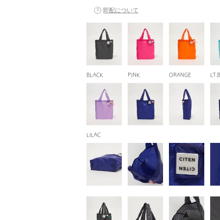
即配について
BLACK
PINK
ORANGE
LT.
LILAC