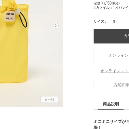
定価 ¥
1,980
(税込)
UAマイル：
1,800
マイ
サイズ：
FREE
カ
オンライン
オンラインスト
店舗在
6
/
43
商品説明
ミニミニサイズが
場！