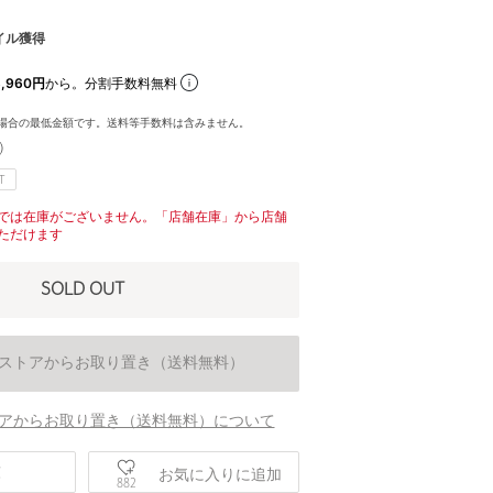
イル獲得
,960円
から。分割手数料無料
場合の最低金額です。送料等手数料は含みません。
)
T
では在庫がございません。「店舗在庫」から店舗
ただけます
SOLD OUT
ストアからお取り置き（送料無料）
アからお取り置き（送料無料）について
身長166 B80 W59 H86
庫
お気に入りに追加
882