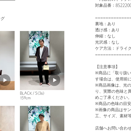
対象品番：85222
=============
ング
裏地：あり
透け感：あり
1
23
伸縮：なし
光沢感：なし
ケア方法：ドライ
=============
【注意事項】
※商品に「取り扱
す場合は、使用前
※商品画像は、光
り、実際の色味と
BLACK / S(36)
めご了承ください
WHITE
159cm
※商品の色味の目
※画像の商品はサ
工、サイズ、素材
店舗へお問い合わせ