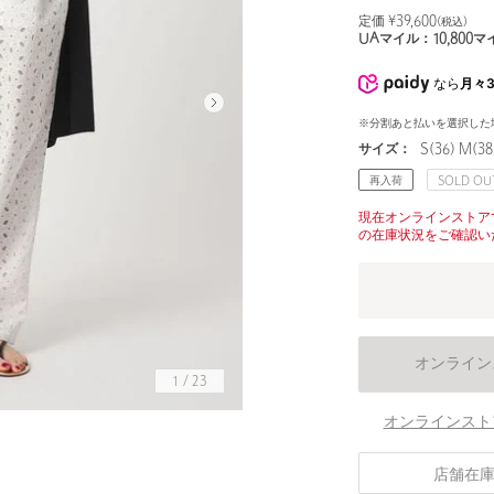
定価 ¥
39,600
(税込)
UAマイル：
10,800
マ
なら
月々3
※分割あと払いを選択した
サイズ：
S(36) M(38
再入荷
SOLD OU
現在オンラインストア
の在庫状況をご確認い
オンライン
1
/
23
オンラインスト
身長166 B80 W59 H86
店舗在