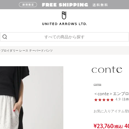
すべての商品から探す
エンブロイダリー レース テーパードパンツ
conte
＜conte＞エンブ
4.9 (
お気に入りアイテム登
¥
23,760
4
(税込)