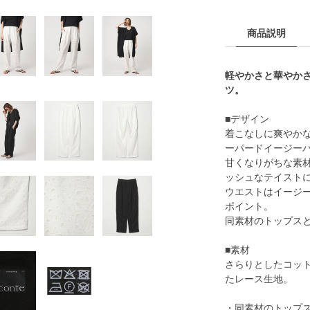
商品説明
軽やかさと華やか
ツ。
■デザイン
着こなしに爽やか
ーパードイージー
甘くなりがちな素
ッシュなテイスト
ウエストはイージ
ポイント。
同素材のトップス
■素材
さらりとしたコッ
たレース生地。
・同素材のトップスと