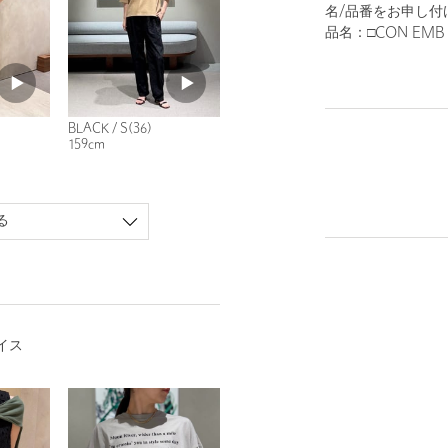
名/品番をお申し付
品名：□CON EMB L
BLACK / S(36)
159cm
る
イス