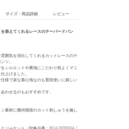
サイズ・商品詳細
レビュー
さを添えてくれるレースのテーパードパン
な雰囲気を演出してくれるカットレースのテ
パンツ。
材をシルエットや裏地にこだわり程よくマニ
に仕上げました。
ー仕様で楽な着心地なのも普段使いに嬉しい
とあわせるのもおすすめです。
トン素材に幾何模様のカット刺しゅうを施し
ジャケット（対象品番：85162000004 /