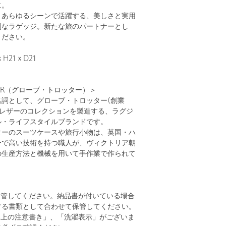
に。
、あらゆるシーンで活躍する、美しさと実用
別なラゲッジ。新たな旅のパートナーとし
ください。
H21ｘD21
TTER（グローブ・トロッター）＞
名詞として、グローブ・トロッター(創業
鞄とレザーのコレクションを製造する、ラグジ
ル・ライフスタイルブランドです。
ターのスーツケースや旅行小物は、英国・ハ
ーで高い技術を持つ職人が、ヴィクトリア朝
の生産方法と機械を用いて手作業で作られて
保管してください。納品書が付いている場合
する書類として合わせて保管してください。
い上の注意書き」、「洗濯表示」がございま