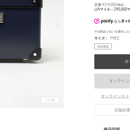
定価 ¥
319,000
(税込)
UAマイル：
290,000
なら
月々5
※分割あと払いを選択した
サイズ：
FREE
別注商品
カ
オンライン
オンラインスト
1
/
15
店舗在
商品説明