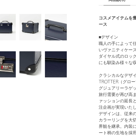
コスメアイテムを
ース
■デザイン
職人の手によって
いヴァニティケー
ダイヤル式のロック
にも馴染み様々な
クラシカルなデザイ
TROTTER（グロ
グジュアリーラゲ
旅行需要が再び高
ァッションの延長と
注企画が実現いた
デザインは、従来
カラーリングを大切
界観を継承。内装
ート柄の生地を採用