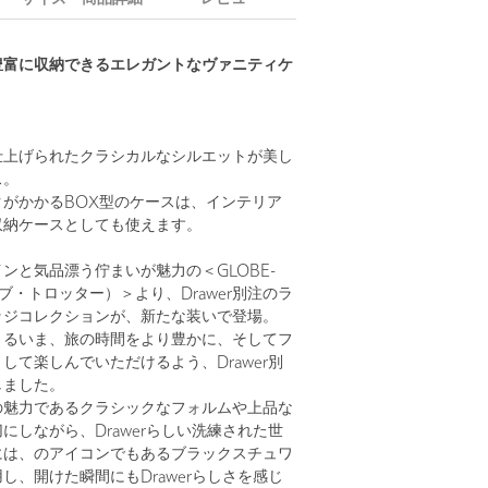
豊富に収納できるエレガントなヴァニティケ
仕上げられたクラシカルなシルエットが美し
ス。
がかかるBOX型のケースは、インテリア
収納ケースとしても使えます。
ンと気品漂う佇まいが魅力の＜GLOBE-
ーブ・トロッター）＞より、Drawer別注のラ
ッジコレクションが、新たな装いで登場。
まるいま、旅の時間をより豊かに、そしてフ
して楽しんでいただけるよう、Drawer別
しました。
の魅力であるクラシックなフォルムや上品な
にしながら、Drawerらしい洗練された世
には、のアイコンでもあるブラックスチュワ
し、開けた瞬間にもDrawerらしさを感じ