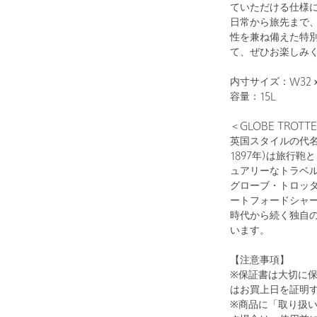
ていただける仕様
日常から旅先まで
性を兼ね備えた特
て、ぜひお楽しみ
内寸サイズ：W32ｘ
1
15
容量：15L
＜GLOBE TRO
英国スタイルの代
1897年)は旅行
ュアリーなトラベ
グローブ・トロッ
ートフォードシャ
時代から続く独自
います。
NAVY
【注意事項】
※保証書は大切に
はお買上日を証明
※商品に「取り扱