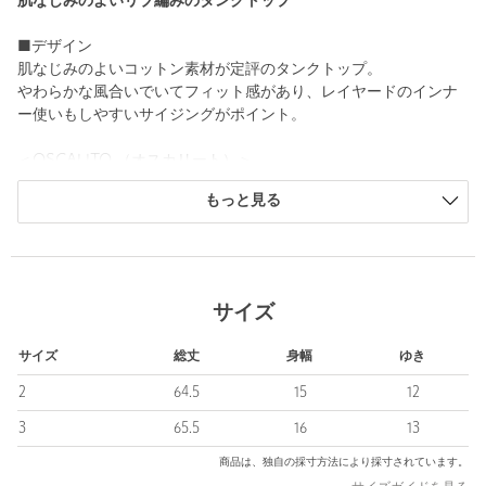
肌なじみのよいリブ編みのタンクトップ
■デザイン
肌なじみのよいコットン素材が定評のタンクトップ。
やわらかな風合いでいてフィット感があり、レイヤードのインナ
ー使いもしやすいサイジングがポイント。
＜OSCALITO （オスカリート）＞
Oscalito(オスカリート)は1936年にイタリアで生まれた伝統ある
もっと見る
ランジェリーブランド。
自然志向のコンセプトのもと自社工場で厳選された天然素材を用
いた糸も生産し、細部に渡ってこだわりを持って作り上げられて
います。
柔らかな着用感がありながら、ボディラインを綺麗に魅せてくれ
サイズ
ます。
サイズ
総丈
身幅
ゆき
<価格改定のお知らせ>
本商品は価格改定を実施させていただきました。
2
64.5
15
12
そのため、本サイト内に明記した価格と異なる価格のタグが添付
3
65.5
16
13
された状態でお客様のお手元にお届けさせていただく場合がござ
いますので、あらかじめご了承ください。
商品は、独自の採寸方法により採寸されています。