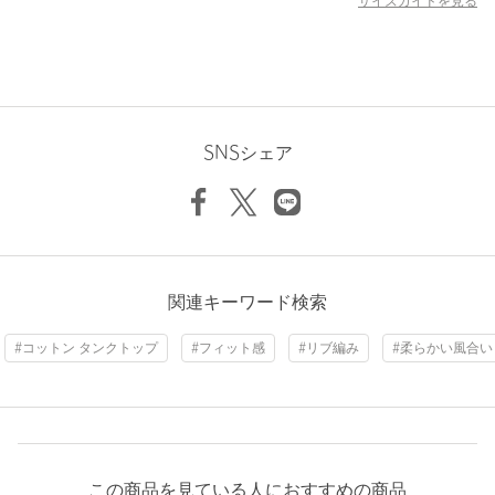
サイズガイドを見る
【注意事項】
※商品を使用前に、タグ等に記載されている「取り扱い上の注意
書き」、「洗濯表示」を必ずご確認ください。
※商品画像は、光の当たり具合やパソコンなどの閲覧環境によ
り、実際の色味と異なって見える場合がございます。あらかじめ
ご了承ください。
SNSシェア
※商品の色味の目安は、商品単体の画像をご参照ください。
店舗へお問い合わせの際は、全国のDrawer各店舗まで下記の品
名/品番をお申し付けください。
品名：Oscalito コットンタンク 品番：65173430749
関連キーワード検索
商品詳細
#コットン タンクトップ
#フィット感
#リブ編み
#柔らかい風合い
注文キャンセル
対象商品
返品
対象外商品
返品等について
裾上げ
対象外商品
裾上げについて
タイプ
WOMEN
この商品を見ている人におすすめの商品