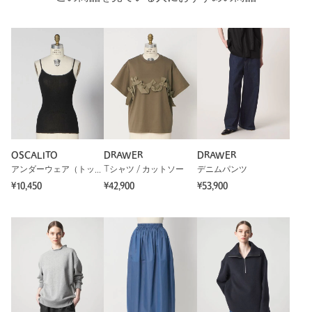
アンダーウェア / ルーム
アンダーウェア（トッ
カテゴリー
|
ウェア
プス）
サイズ
2 3
本体；コットン100％ パイピング部分；ポリエステ
素材
ル92％ ポリウレタン8％
洗濯表示
手洗い可
洗濯表示について
原産国
イタリア製
OSCALITO
DRAWER
DRAWER
商品番号
6517-3-430749
アンダーウェア（トップス）
Tシャツ / カットソー
デニムパンツ
¥10,450
¥42,900
¥53,900