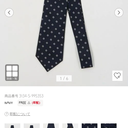
1
6
1
6
NAVY / FREE
NAVY
166cm
1
/
6
商品番号 3134-5-995353
NAVY
FREE
△
（即配）
即配について