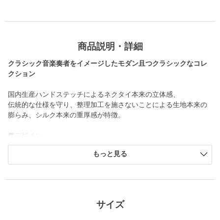
商品説明・詳細
クラシック音楽奏者をイメージしたモダン且つクラシックなコレ
クション
国内生産ハンドステッチによるネクタイ本来の立体感、
伝統的な仕様を守り、整理加工を施さないことによる生地本来の
膨らみ、シルク本来の重厚感が特徴。
■デザイン
ベーシックな8cm幅のネクタイです。
もっと見る
ダークネイビーをベースに、規則的に配置されたホワイト地の小
紋柄がアクセントに。
シンプルながらも、こなれ感を演出できる一本です。
■素材
サイズ
シルク100％素材。
ハンドメイドによる日本製生地を使用しています。