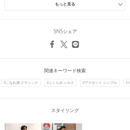
もっと見る
店舗へお問い合わせの際は、全国のgreen label relaxing各店舗ま
で下記の品名/品番をお申し付けください。
ニックネーム： ふるりん
品名：partitura 8.0 KOMON2 HND 品番：31345995353
投稿日： 2025年11月21日
SNSシェア
購入カラー：NAVY
商品詳細
ネクタイが好きので色々なタイプを持っていますが、こちらは
締めやすく良かったです。
注文キャンセル
対象商品
性別：
男性
返品
対象商品
返品等について
年代：
60代～
関連キーワード検索
裾上げ
対象外商品
裾上げについて
身長：
160cm
タイプ
MEN
#こなれ感 クラシック
#ふくらみ シルク
#アクセント シンプル
#
参考になった
カテゴリー
ファッション雑貨
|
ネクタイ / ボウタイ
サイズ
FREE
スタイリング
素材
シルク100％
※レビューは、個人の主観による感想・体感によるもので、商品の効果や性
能を保証するものではありません。
洗濯表示
ドライクリーニング
洗濯表示について