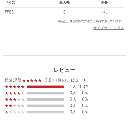
サイズ
最大幅
全長
■コーディネート
FREE
8
146
スーツやジャケパンなど、ビジネスでのタイドアップに活躍しま
商品は、独自の採寸方法により採寸されています。
す。
サイズガイドを見る
グレーやネイビーといったダークカラーのアイテムと合わせて、
シックにまとめるのがおすすめ。
足元は表革のブラックシューズをチョイスすると、オーソドック
スなクラシックスタイルに仕上がります。
＜partitura（パルティトゥーラ）＞
イタリア語の＜楽譜＞を意味し、現代風にアップデートされたメ
レビュー
ンズクラッシックスタイルの調べを届ける想いで立ち上がったド
メスティックブランド。
5.0 (1件のレビュー)
総合評価
1人
100%
【注意事項】
0人
0%
※商品を使用前に、タグ等に記載されている「取り扱い上の注意
0人
0%
書き」、「洗濯表示」を必ずご確認ください。
0人
0%
※商品画像は、光の当たり具合やパソコンなどの閲覧環境によ
0人
0%
り、実際の色味と異なって見える場合がございます。あらかじめ
ご了承ください。
※商品の色味の目安は、商品単体の画像をご参照ください。