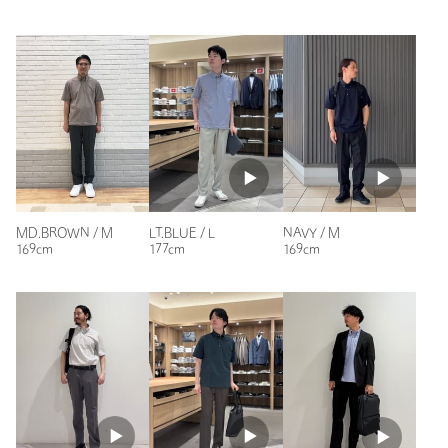
たが、実際に着てみるとちょうど良いサイズ。
サイズ、素材等が若干異なる場合がございます。
身体のラインが出てしまうこともなく、ブカブカでもなく、ま
さにジャストサイズ！
店舗へお問い合わせの際は、全国のgreen label relaxing各店舗ま
買い足ししようかと思っています笑
で下記の品名/品番をお申し付けください。
アローズ様XXLの展開をありがとうございます！
品名：◆D/C B/EYE BD_S 品番：31171990237
(XXLのパンツも作ってほしーい)
性別：
男性
商品詳細
年代：
50代前半
身長：
170cm
注文キャンセル
対象商品
普段の着用サイズ：
XL～
MD.BROWN / M
LT.BLUE / L
NAVY / M
返品
対象商品
返品等について
169cm
177cm
169cm
22人が参考になったと回答
裾上げ
対象外商品
裾上げについて
参考になった
タイプ
MEN
カテゴリー
トップス
|
ポロシャツ
サイズ
S M L XL XXL
素材
コットン53％ ポリエステル47％
ニックネーム： ヨシ
投稿日： 2025年5月24日