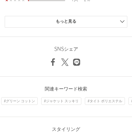
カジュアルスタイルが完成します。
・同素材のカッタウェイポロシャツのご用意もございます。
購入商品のサイズ感
（対象品番：31171000006）
もっと見る
小さい
0人
0%
============================
少し小さい
1人
2%
裏地：なし
ちょうどよい
63人
95%
透け感：なし
少し大きい
2人
3%
SNSシェア
伸縮：なし
大きい
0人
0%
Length
68.5cm
光沢感：ややあり
機能性：吸水速乾、抗菌
============================
S
M
L
XL
XXL
【注意事項】
※商品を使用前に、タグ等に記載されている「取り扱い上の注意
ニックネーム： たけし
関連キーワード検索
書き」、「洗濯表示」を必ずご確認ください。
投稿日： 2025年6月4日
※商品画像は、光の当たり具合やパソコンなどの閲覧環境によ
Check the recommended size
#グリーン コットン
#ジャケット スッキリ
#タイト ポリエステル
購入カラー：NAVY
｜
購入サイズ：XXL
り、実際の色味と異なって見える場合がございます。あらかじめ
ご了承ください。
購入商品のサイズ感：
ちょうどよい
Try this item on
※商品の色味の目安は、商品単体の画像をご参照ください。
夏用のポロシャツを探しており、ネットで購入しました。
当方体型が大柄で(バスト約120cm)、XXLに入るか心配でし
スタイリング
※画像の商品はサンプルです。実際の商品と色味、仕様、加工、