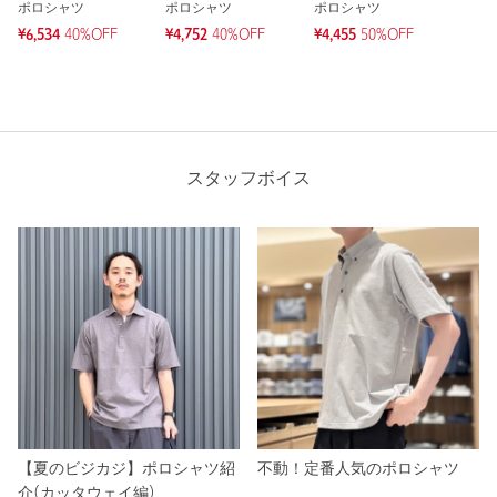
ポロシャツ
ポロシャツ
ポロシャツ
¥6,534
40%OFF
¥4,752
40%OFF
¥4,455
50%OFF
スタッフボイス
【夏のビジカジ】ポロシャツ紹
不動！定番人気のポロシャツ
介(カッタウェイ編)