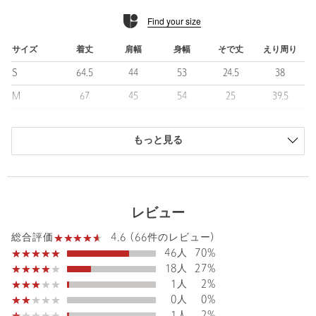
「XLサイズだと窮屈に感じる」という体格の良い方に向けて、
Find your size
「XXLサイズ」が登場。
XLより身幅を大きく設定しながら、着丈はスッキリと見える様、
XLと同じ長さにしました。
サイズ
着丈
肩幅
身幅
そで丈
えり周り
これまでXLサイズがタイトでストレスを感じていた方におすすめ
S
64.5
44
53
24.5
38
の仕上がりです。
M
67
45
54
25
39.5
■素材
L
68.5
47
56.5
25.5
41
コットン×ポリエステル素材を使用した、シルケットカノコ生地。
程よいハリコシとドライなタッチ感が特徴です。
もっと見る
XL
70.5
47.5
57.5
26
42.5
吸水速乾・抗菌の機能付きも嬉しいポイント。
XXL
72.5
50.5
59.5
26.5
43.5
■コーディネート
商品は、独自の採寸方法により採寸されています。
クールビズに大活躍する汎用性の高い一枚。
サイズガイドを見る
レビュー
ウールやポリエステルなどのクリーンなスラックスにはレザーシ
ューズで、コットンや麻など抜け感のあるスラックスにはスリッ
4.6 (66件のレビュー)
総合評価
ポンやデッキシューズなので合わせるとバランスよくまとまりま
46人
70%
す。
Sleeve length
25.5cm
Shoulder width
47cm
18人
27%
一枚着としてはもちろん、ジャケットやカーディガンのインナー
1人
2%
にもおすすめ。
Width
56.5cm
0人
0%
細身のデニムやチノパンを合わせれば、知的で清涼感のある大人
1人
2%