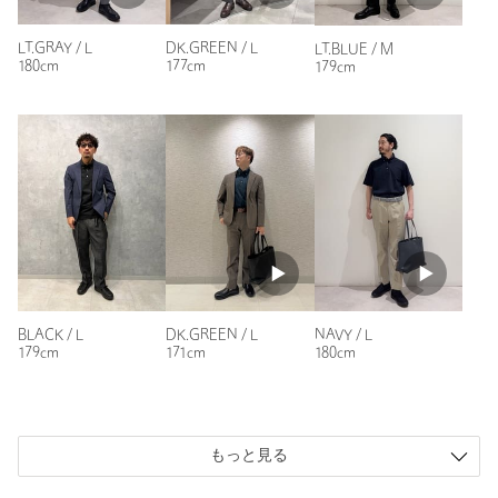
洗濯表示
洗濯機洗い可
洗濯表示について
購入カラー：LT.BLUE
｜
購入サイズ：S
原産国
ベトナム製
LT.GRAY / L
DK.GREEN / L
LT.BLUE / M
購入商品のサイズ感：
ちょうどよい
180cm
177cm
179cm
商品番号
3117-1-990237
サイズはちょうど良い。肌触りも問題がないが、少しシワが目
立つ感じがする。
性別：
男性
年代：
60代～
身長：
166cm
普段の着用サイズ：
S
19人が参考になったと回答
参考になった
BLACK / L
DK.GREEN / L
NAVY / L
179cm
171cm
180cm
もっと見る
ニックネーム： k