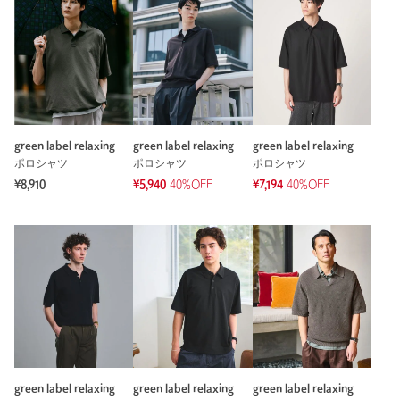
green label relaxing
green label relaxing
green label relaxing
ポロシャツ
ポロシャツ
ポロシャツ
¥8,910
¥5,940
40%OFF
¥7,194
40%OFF
green label relaxing
green label relaxing
green label relaxing