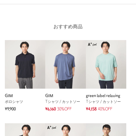
投稿日： 2025年5月15日
購入カラー：NAVY
｜
購入サイズ：M
購入商品のサイズ感：
ちょうどよい
おすすめ商品
通気性も良くシワにもならず使いやすい。
初回、白物と一緒に洗濯しても色写りなし。
性別：
男性
年代：
40代後半
身長：
170cm
普段の着用サイズ：
M
19人が参考になったと回答
参考になった
GIM
GIM
green label relaxing
ポロシャツ
Tシャツ / カットソー
Tシャツ / カットソー
¥9,900
¥6,160
30%OFF
¥4,158
40%OFF
※レビューは、個人の主観による感想・体感によるもので、商品の効果や性
能を保証するものではありません。