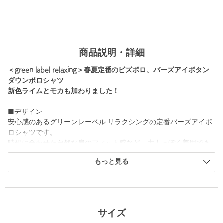
商品説明・詳細
＜green label relaxing＞春夏定番のビズポロ、バーズアイボタン
ダウンポロシャツ
新色ライムとモカも加わりました！
■デザイン
安心感のあるグリーンレーベル リラクシングの定番バーズアイポ
ロシャツです。
時代に合わせた自然な肩のフィット感など、大人っぽく着用でき
るスタンダードなシルエットです。
もっと見る
台襟付きボタンダウンで、ジャケットのインナーにもぴったり。
ベーシックカラーから淡い色まで、幅広いカラーバリエーション
も魅力です。
色違いで揃えたくなる、ギフトにもおすすめなアイテム。
サイズ
・XXLサイズが新登場！