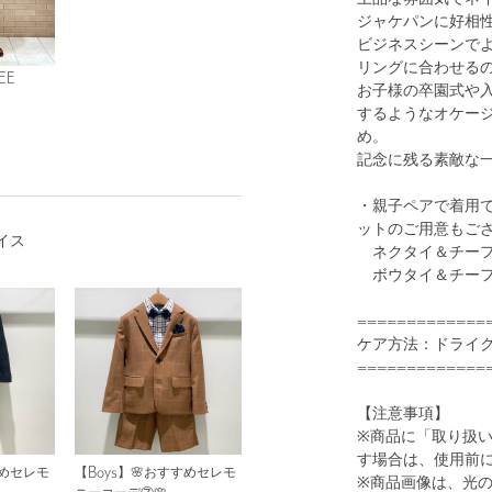
ジャケパンに好相
ビジネスシーンで
リングに合わせる
EE
お子様の卒園式や
するようなオケー
1
10
め。
記念に残る素敵な
・親子ペアで着用
ットのご用意もご
イス
ネクタイ＆チーフセッ
ボウタイ＆チーフセッ
=============
ケア方法：ドライ
=============
MD.BROWN
【注意事項】
※商品に「取り扱
す場合は、使用前
すめセレモ
【Boys】🌸おすすめセレモ
※商品画像は、光