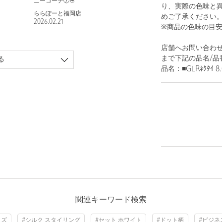
ニーコーデ⑦🌸
り、実際の色味と
ららぽーと福岡店
めご了承ください
2026.02.21
※商品の色味の目
店舗へお問い合わせの際は
まで下記の品名/品
る
品名：■GLRﾈｸﾀｲ 8.
関連キーワード検索
ッズ
#シルク スタイリング
#セット ホワイト
#ドット柄
#ビジネ