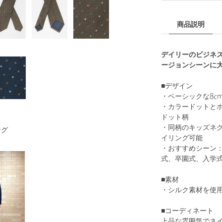
商品説明
デイリーのビジネ
ージョンシーンに
■デザイン
・ベーシックな8c
・カラードットと
ドット柄
・同柄のキッズネ
ング
イリング可能
・おすすめシーン
式、卒園式、入学
■素材
・シルク素材を使
■コーディネート
上品な雰囲気でネ