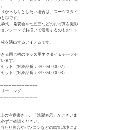
性。
よりかっちりとしたい場合は、スーツスタイ
のも◎です。
入学式、発表会や七五三などのお写真を撮影
ジョンシーンでお揃いで着用するのもおすす
一枚を演出するアイテムです。
できる同じ柄のキッズ用ネクタイ＆チーフセ
ざいます。
ト（対象品番：38336000002）
ト（対象品番：38336000003）
===============
クリーニング
===============
い上の注意書き」、「洗濯表示」がございま
に必ずご確認ください。
の当たり具合やパソコンなどの閲覧環境によ