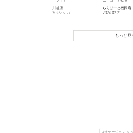
ーツ！！
ニーコーデ⑧🌸
川越店
ららぽーと福岡店
2026.02.27
2026.02.21
もっと見
#オケージョン キ