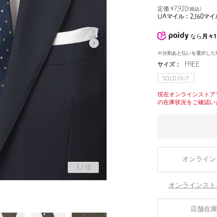
定価 ¥
7,920
(税込)
UAマイル：
2,160
マイ
なら
月々1
※分割あと払いを選択した
サイズ：
FREE
SOLD OUT
現在オンラインストア
の在庫状況をご確認い
オンライン
3
/
10
オンラインスト
店舗在