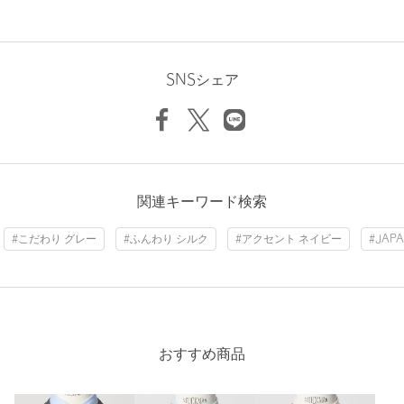
powered by
SNSシェア
京都丹後の生地、日本縫製のJAPANメイドにこだわった人気シリ
ーズ「JAPAN TANGO」に26年春夏新作が登場
ヴィンテージ感のある杢調の色使いが特徴
・ベーシックな8cm幅
・ふんわりとした立体感のあるメランジ調の素材感が魅力
・広いピッチで配されたストライプ柄
関連キーワード検索
・グレー×ベージュ×ネイビーの落ち着いたトーンにナローなピン
クのラインがアクセント
#こだわり グレー
#ふんわり シルク
#アクセント ネイビー
#JAP
・通年着用が可能なシルク素材
・MADE IN JAPAN
・FABRIC IN TANGO, KYOTO
【注意事項】
※商品に「取り扱い上の注意書き」、「洗濯表示」がございます
おすすめ商品
場合は、使用前に必ずご確認ください。
※商品画像は、光の当たり具合やパソコンなどの閲覧環境によ