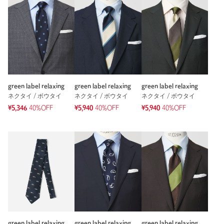
り、実際の色味と異なって見える場合がございます。あらかじめ
ご了承ください。
※商品の色味の目安は、商品単体の画像をご参照ください。
店舗へお問い合わせの際は、全国のgreen label relaxing各店舗ま
で下記の品名/品番をお申し付けください。
品名：GLR JPN/TANGO 8.0 ST4 品番：31346000095
green label relaxing
green label relaxing
green label relaxing
商品詳細
ネクタイ / ボウタイ
ネクタイ / ボウタイ
ネクタイ / ボウタイ
¥5,346
40%OFF
¥5,940
40%OFF
¥5,940
40%OFF
注文キャンセル
対象商品
返品
対象商品
返品等について
裾上げ
対象外商品
裾上げについて
タイプ
MEN
カテゴリー
ファッション雑貨
|
ネクタイ / ボウタイ
サイズ
FREE
素材
シルク100％
green label relaxing
green label relaxing
green label relaxing