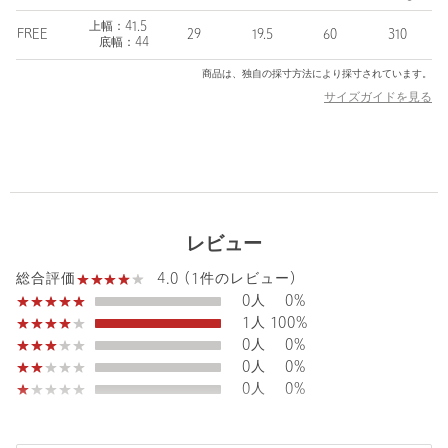
たコレクション。
折り畳んでコンパクトに包装できるパッカブル機能を備えたバッ
上幅：41.5
FREE
29
19.5
60
310
グや、パッキング収納に便利なポーチなど、快適な旅をサポート
底幅：44
するだけでなく日常使いにも適したアイテムをお届けいたしま
商品は、独自の採寸方法により採寸されています。
す。
サイズガイドを見る
＜BRIEFING（ブリーフィング）＞
BRIEFINGは、1998年にミル・スペックに準拠した真の"ミリタリ
ズム"を追求し、卓越した機能美を持つラゲッジレーベルとして開
発された。
BRIEFINGのデザインソースは"ミリタリー"のままであってはなら
ない。
レビュー
アメリカが本気で生み出す、強靭なパーツや最高峰の技術。
この本質を理解し、その充分すぎるほどの機能を、どうタウンユ
4.0 (1件のレビュー)
総合評価
ースモデルに搭載し、どのようなスタイリングに仕上げるか、そ
0人
0%
して必要最小限のミニマムな機能として再構築することができる
1人
100%
のか、BRIEFINGのデザインワークは常にそこからはじまる。
0人
0%
発売以来、BRIEFINGは世界中で最も厳しい目を持つお客様に選ば
0人
0%
れる最高品質のラゲッジ・ブランドへと成長を遂げてきた。
0人
0%
【注意事項】
※商品に「取り扱い上の注意書き」、「洗濯表示」がございます