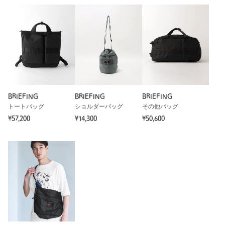
カテゴリー
バッグ
|
その他バッグ
サイズ
FREE
※レビューは、個人の主観による感想・体感によるもので、商品の効果や性
能を保証するものではありません。
素材
洗濯表示
-
洗濯表示について
もっと見る
原産国
-
BRIEFING
BRIEFING
BRIEFING
商品番号
3232-4-991831
トートバッグ
ショルダーバッグ
その他バッグ
¥57,200
¥14,300
¥50,600