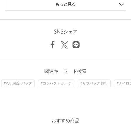
もっと見る
場合は、使用前に必ずご確認ください。
※商品画像は、光の当たり具合やパソコンなどの閲覧環境によ
り、実際の色味と異なって見える場合がございます。あらかじめ
ニックネーム： 旅好き
ご了承ください。
投稿日： 2025年6月23日
※商品の色味の目安は、商品単体の画像をご参照ください。
SNSシェア
購入カラー：NAVY
※こちらの商品は、一部のWEB店舗限定となっております。
家で保管するときにかさばらないボストンバッグを探してい
て、こちらを購入しました。
お問い合わせの際は、ユナイテッドアローズ カスタマーサービス
パッカブルというだけあって、畳んでしまえば手のひらに乗る
デスクまで下記の品名/品番をお申し付け下さい。
ほどに収まります。
品名：SC★★BRF PACKABLE BSTN 品番：32324991831
大きさは、男性が小脇に抱えられるくらいなので、もう一回り
関連キーワード検索
大きくてもよかったのですが
旅行帰りにスーツケースからあふれてしまった洋服やお土産な
#Web限定 バッグ
#コンパクト ポーチ
#サブバッグ 旅行
#ナイロ
どが入りそうです。
商品詳細
性別：
男性
注文キャンセル
対象商品
年代：
40代後半
返品
対象商品
返品等について
身長：
172cm
裾上げ
対象外商品
裾上げについて
参考になった
おすすめ商品
タイプ
MEN