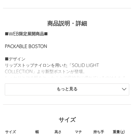
商品説明・詳細
■WEB限定展開商品■
PACKABLE BOSTON
■デザイン
リップストップナイロンを用いた「SOLID LIGHT
COLLECTION」より新型ボストンが登場。
しっかりとマチ幅をとったことで収納力に優れているのはもちろ
ん、使わないときは内部のポケットに本体を収納できるパッカブ
もっと見る
ル機能を搭載。
旅行の際にお土産等を入れるサブバッグや、スポーツウエア等を
収納しジム用バッグにするのはもちろん、嵩張りすぎないので普
段使いとしてもおすすめのアイテムです。
サイズ
【SOLID LIGHT COLLECTION】
軽量性と優れた耐久性を併せ持つリップストップナイロンを用い
サイズ
幅
高さ
マチ
持ち手
重量(g)