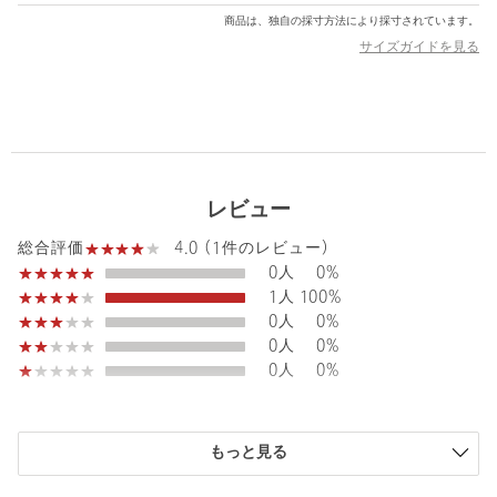
【注意事項】
商品は、独自の採寸方法により採寸されています。
※商品に「取り扱い上の注意書き」、「洗濯表示」がございます
サイズガイドを見る
場合は、使用前に必ずご確認ください。
※商品画像は、光の当たり具合やパソコンなどの閲覧環境によ
り、実際の色味と異なって見える場合がございます。あらかじめ
ご了承ください。
※商品の色味の目安は、商品単体の画像をご参照ください。
レビュー
※強い力を加えると破損の恐れがございます。
・夏場の湿気や汗、皮脂によって変色しやすくなります。
4.0 (1件のレビュー)
総合評価
・化粧品や香水、ヘアスプレーなどが付着するのも、変色の原因
0人
0%
となりますのでお気を付けください。
1人
100%
・温泉でのご使用はお控えください。"
0人
0%
※高温多湿・直射日光を避けて保管してください。
0人
0%
※アルコールなどが付着すると変質・変色する可能性がございま
0人
0%
す。
※体質により痒みやかぶれを生じる場合がありますので皮膚に異
常を感じた時はご使用をお止めいただき専門医にご相談くださ
い。
もっと見る
<価格改定のお知らせ>