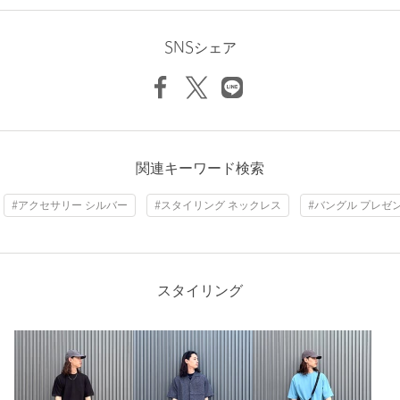
ニックネーム： Gaku
本商品は価格改定を実施させていただきました。
投稿日： 2026年7月21日
そのため、本サイト内に明記した価格と異なる価格のタグが添付
SNSシェア
された状態でお客様のお手元にお届けさせていただく場合がござ
購入カラー：SILVER
いますので、あらかじめご了承ください。
重ね付けする際に、既存のどんなブレスレットとも相性が良い
ところが魅力的です。
店舗へお問い合わせの際は、全国のgreen label relaxing各店舗ま
買って良かった。
で下記の品名/品番をお申し付けください。
品名：SC GLR SV925 Kihei BRC 品番：32336000004
性別：
男性
関連キーワード検索
年代：
60代～
商品詳細
身長：
172cm
#アクセサリー シルバー
#スタイリング ネックレス
#バングル プレゼ
参考になった
注文キャンセル
対象商品
返品
対象商品
返品等について
スタイリング
裾上げ
対象外商品
裾上げについて
※レビューは、個人の主観による感想・体感によるもので、商品の効果や性
タイプ
MEN
能を保証するものではありません。
カテゴリー
アクセサリー
|
ブレスレット / バングル
サイズ
FREE