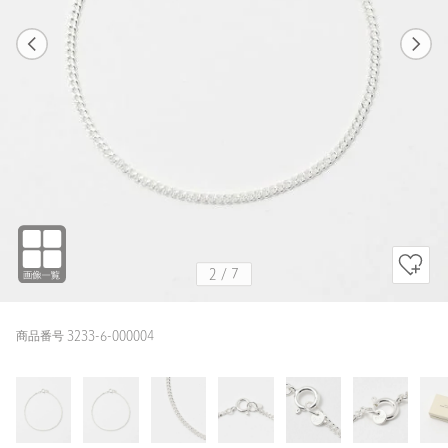
1
7
2
7
SILVER / FREE
SILVER
169cm
2
/
7
商品番号 3233-6-000004