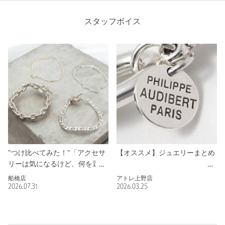
スタッフボイス
"つけ比べてみた！"「アクセサ
【オススメ】ジュエリーまとめ
リーは気になるけど、何を選べ
ばいいか分からない。」そんな
船橋店
アトレ上野店
方へ。
2026.07.31
2026.03.25