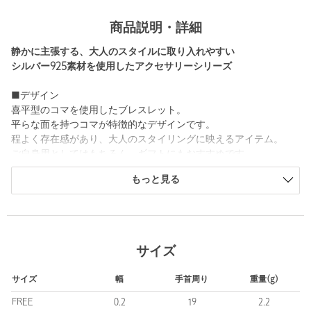
商品説明・詳細
静かに主張する、大人のスタイルに取り入れやすい
シルバー925素材を使用したアクセサリーシリーズ
■デザイン
喜平型のコマを使用したブレスレット。
平らな面を持つコマが特徴的なデザインです。
程よく存在感があり、大人のスタイリングに映えるアイテム。
ご自身用としてはもちろん、ギフトにもおすすめです。
もっと見る
その他シルバー925素材を使用したアクセサリーシリーズは下記よ
り検索ください。
・対象品番：32336000000 キヘイ ネックレス
・対象品番：32336000001 スネーク ネックレス
・対象品番：32336000002 アズキ ネックレス
サイズ
・対象品番：32336000003 アンカー ブレスレット
・対象品番：32336000005 フラット バングル
サイズ
幅
手首周り
重量(g)
・対象品番：32336000006 ラウンド バングル
FREE
0.2
19
2.2