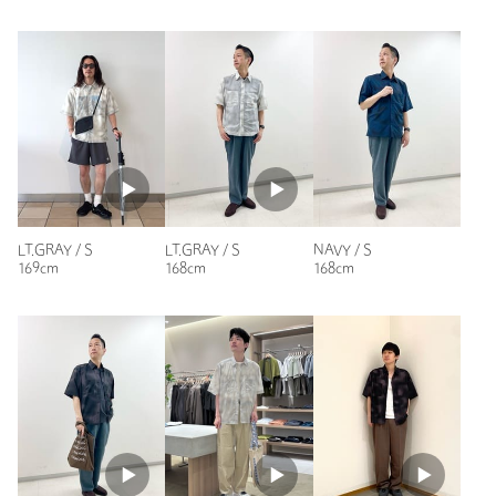
返品
対象商品
返品等について
性別：
男性
裾上げ
対象外商品
裾上げについて
年代：
50代前半
身長：
182cm
タイプ
MEN
普段の着用サイズ：
XL～
カテゴリー
トップス
|
シャツ / ブラウス
参考になった
サイズ
S M L
素材
ナイロン100％
洗濯表示
洗濯機洗い可
洗濯表示について
LT.GRAY / S
LT.GRAY / S
NAVY / S
※レビューは、個人の主観による感想・体感によるもので、商品の効果や性
169cm
168cm
168cm
原産国
カンボジア製
能を保証するものではありません。
商品番号
3216-4-000000
もっと見る