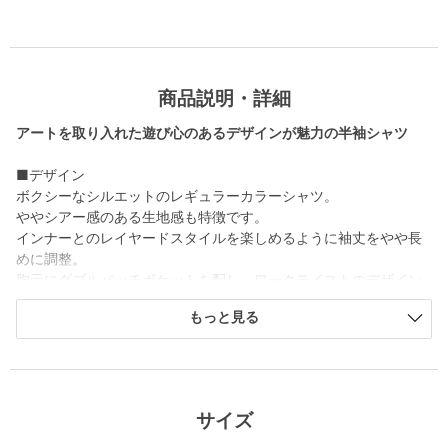
商品説明・詳細
アートを取り入れた遊び心のあるデザインが魅力の半袖シャツ
■デザイン
ボクシーなシルエットのレギュラーカラーシャツ。
ややシアー感のある生地感も特徴です。
インナーとのレイヤードスタイルを楽しめるように袖丈をやや長
めに調整。
胸元にダブルパッチポケットを配し、ワークテイストのデザイン
に仕上げました。
もっと見る
■素材
20デニールのナイロンミニリップストップ生地を使用。
アート感を表現するためインクジェットの手法でスプラッシュデ
ザインを施しました。
サイズ
生地のシアー感とプリントの陰影で遊び心のある表情がポイン