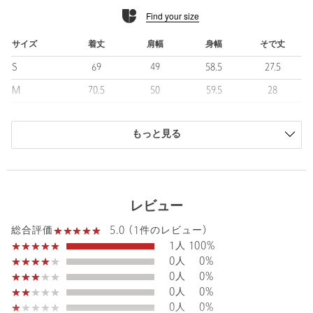
ト。
Find your size
■コーディネート
カジュアルなコーディネートが◎。
サイズ
着丈
肩幅
身幅
そで丈
薄手でハリのある生地感のパンツをあわせるのがおすすめです。
S
69
49
58.5
27.5
ゆとりのあるシルエットですので、パンツもワイドなアイテムを
取り入れるとバランスの良い仕上がりに。
M
70.5
50
59.5
28
L
73.5
51.5
62.5
29.5
============================
裏地：なし
もっと見る
商品は、独自の採寸方法により採寸されています。
透け感：ややあり
サイズガイドを見る
伸縮：なし
光沢感：なし
ケア方法：洗濯機洗い可
レビュー
============================
Sleeve length
28cm
Shoulder width
50cm
5.0 (1件のレビュー)
総合評価
＜Phospho Graphica（フォスフォ グラフィカ）＞
Width
59.5cm
1人
100%
Phosphorescence =燐光：物質が光を発する現象、またはその発
0人
0%
する光の全般を指す。
0人
0%
Graphica =グラフィック、図形、絵画的、彫刻的、まのあたりに
0人
0%
見るようなさま
0人
0%
造語でPhospho Graphica（フォスフォ グラフィカ）