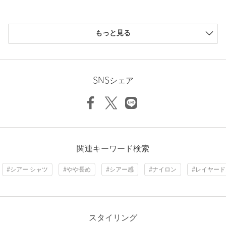
古いもの、アナログなもを今らしさと掛け合わせ、見た事のない
新しい【光】を生み出したい。
購入商品のサイズ感
そんな思いから生まれたカットソーブランド。
もっと見る
小さい
0人
0%
【注意事項】
少し小さい
0人
0%
Length
70.5cm
※商品に「取り扱い上の注意書き」、「洗濯表示」がございます
ちょうどよい
1人
100%
場合は、使用前に必ずご確認ください。
少し大きい
0人
0%
SNSシェア
※商品画像は、光の当たり具合やパソコンなどの閲覧環境によ
大きい
0人
0%
り、実際の色味と異なって見える場合がございます。あらかじめ
S
M
L
ご了承ください。
※商品の色味の目安は、商品単体の画像をご参照ください。
店舗へお問い合わせの際は、全国のgreen label relaxing各店舗ま
Check the recommended size
で下記の品名/品番をお申し付けください。
ニックネーム： こう
関連キーワード検索
品名：SC PHO SPLASH-PT REG 品番：32164000000
Try this item on
投稿日： 2026年8月2日
#シアー シャツ
#やや長め
#シアー感
#ナイロン
#レイヤー
購入カラー：DK.GRAY
｜
購入サイズ：L
商品詳細
購入商品のサイズ感：
ちょうどよい
さらっとした着心地と柄が気に入りました。控えめだけどイン
注文キャンセル
対象商品
パクトもあるのが嬉しいです。
スタイリング