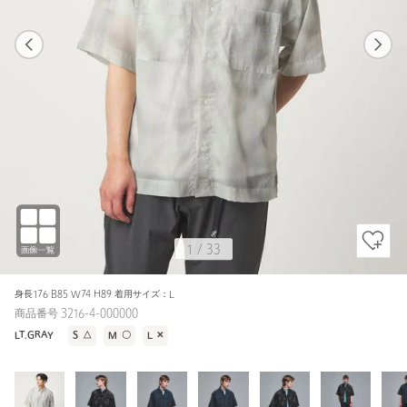
1
33
1
33
LT.GRAY / S
LT.GRAY
169cm
1
/
33
身長176 B85 W74 H89 着用サイズ：L
商品番号 3216-4-000000
LT.GRAY
S
△
M
〇
L
✕