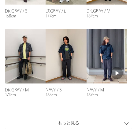
DK.GRAY / S
LT.GRAY / L
DK.GRAY / M
168cm
177cm
169cm
DK.GRAY / M
NAVY / S
NAVY / M
174cm
165cm
169cm
もっと見る