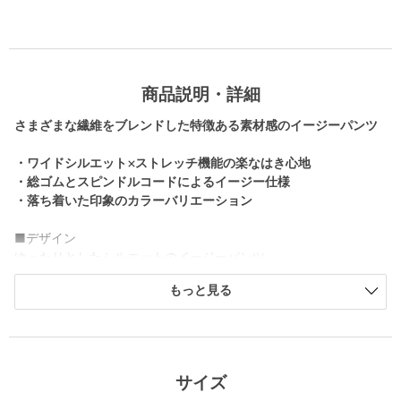
商品説明・詳細
さまざまな繊維をブレンドした特徴ある素材感のイージーパンツ
・ワイドシルエット×ストレッチ機能の楽なはき心地
・総ゴムとスピンドルコードによるイージー仕様
・落ち着いた印象のカラーバリエーション
■デザイン
ゆったりとしたシルエットのイージーパンツ。
わずかにテーパードはしているものの、全体的にリラックスした
もっと見る
カジュアルな印象の1タック入りです。
ウエストは総ゴムのスピンドルコード付きイージー仕様。
ピスポケットは、コンシールファスナーを採用し、すっきりとし
たシームポケットで仕上げています。
サイズ
■素材