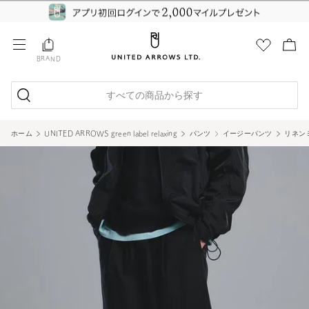
BRAND
すべての商品から探す
ホーム
UNITED ARROWS green label relaxing
パンツ
イージーパンツ
リネン