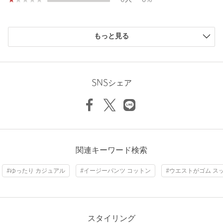
※商品に「取り扱い上の注意書き」、「洗濯表示」がございます
Thickness of thigh
69cm
場合は、使用前に必ずご確認ください。
※商品画像は、光の当たり具合やパソコンなどの閲覧環境によ
Inseam length
70cm
購入商品のサイズ感
り、実際の色味と異なって見える場合がございます。あらかじめ
もっと見る
ご了承ください。
小さい
0人
0%
少し小さい
0人
0%
店舗へお問い合わせの際は、全国のgreen label relaxing各店舗ま
ちょうどよい
7人
100%
Hem width
45cm
で下記の品名/品番をお申し付けください。
少し大きい
0人
0%
SNSシェア
品名：CSM Li/MIX WD EASY W4 品番：32141000099
大きい
0人
0%
S
M
L
XL
商品詳細
注文キャンセル
対象商品
ニックネーム： マサシ
関連キーワード検索
Check the recommended size
返品
対象商品
返品等について
投稿日： 2026年2月28日
#ゆったり カジュアル
#イージーパンツ コットン
#ウエストがゴム ス
裾上げ
対象商品
裾上げについて
購入カラー：BLACK
｜
購入サイズ：XL
Try this item on
裾上げ前の仕上げはステッチ（タ
タキ）です
購入商品のサイズ感：
ちょうどよい
タイプ
MEN
お店で見て一目惚れ。
リネン混なので僅かながら接触冷感。
スタイリング
カテゴリー
パンツ
|
イージーパンツ