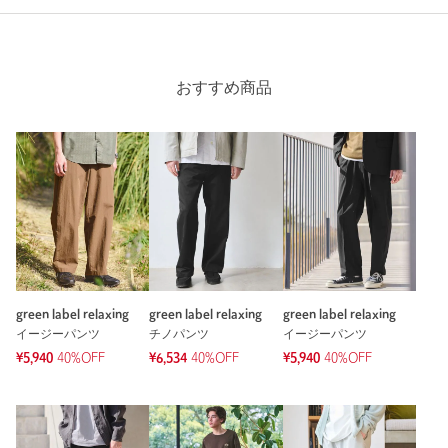
投稿日： 2026年7月18日
購入カラー：DK.GREEN
｜
購入サイズ：M
購入商品のサイズ感：
ちょうどよい
おすすめ商品
軽くて動きやすい！
色味もグリーンすぎず合わせやすいです！
普段はパンツはMかLをはいてます
今回はMにしてみましたがちょうどよかったです！
性別：
男性
年代：
30代前半
身長：
175cm
普段の着用サイズ：
L
green label relaxing
green label relaxing
green label relaxing
1人が参考になったと回答
イージーパンツ
チノパンツ
イージーパンツ
¥5,940
40%OFF
¥6,534
40%OFF
¥5,940
40%OFF
参考になった