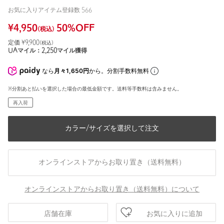
お気に入りアイテム登録数
566
¥
4,950
50
%OFF
(税込)
定価 ¥
9,900
(税込)
UAマイル：
2,250
マイル獲得
なら
月々1,650円
から。分割手数料無料
※分割あと払いを選択した場合の最低金額です。送料等手数料は含みません。
再入荷
カラー/サイズを選択して注文
オンラインストアからお取り置き（送料無料）
オンラインストアからお取り置き（送料無料）について
お気に入りに追加
店舗在庫