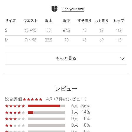
ナイロンやレーヨン、コットン、リネン、ポリウレタンと、さま
Find your size
ざまな素材がブレンドされた生地。
見た目やタッチ、着用感など、それぞれの特徴がミックスされた
独特な風合いが特徴です。
サイズ
ウエスト
股上
股下
すそ周り
もも周り
ヒップ
S
68〜95
33
67.5
45
67
112
■コーディネート
ゆったりとしたシルエットながらクリーンさも兼備しているた
M
71〜98
33.5
70
45
69
115
め、シャツやリラックスジャケットと合わせたキレイメな着こな
L
76〜103
33.5
72
47
71
119
しがおすすめ。
もちろんロンTやブルゾンにスニーカーを合わせた、スポーティな
もっと見る
XL
79〜108
34
74
48.5
75
124
スタイリングもバランスよくまとまります。
商品は、独自の採寸方法により採寸されています。
サイズガイドを見る
============================
裏地：なし
レビュー
透け感：なし
Waist
71〜98cm
伸縮：あり
4.9 (7件のレビュー)
総合評価
光沢感：なし
6人
86%
機能性：ストレッチ
1人
14%
Rise length
33.5cm
============================
Hip
115cm
0人
0%
0人
0%
【注意事項】
0人
0%