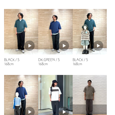
夏もいけそうです！
オルマイワイドが最強の汎用性かと思っていましたがこれも全
サイズ
S M L XL
然アリ！
シルエットもリラックスですが素材感からカジュアルすぎない
ナイロン31％ レーヨン27％ コットン26％ リネン
素材
のでヘビロテ確定です。
11％ ポリウレタン5％
性別：
男性
洗濯表示
洗濯機洗い可
洗濯表示について
年代：
40代後半
原産国
インドネシア製
身長：
180cm
商品番号
3214-1-000099
普段の着用サイズ：
XL～
BLACK / S
DK.GREEN / S
BLACK / S
5人が参考になったと回答
168cm
168cm
168cm
参考になった
ニックネーム： はるちん
投稿日： 2026年3月2日