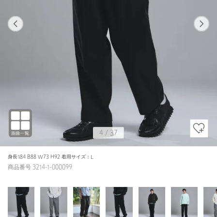
1
37
4
37
BLACK / S
BLACK
168cm
4
/
37
身長184 B88 W73 H92 着用サイズ：L
商品番号 3214-1-000099