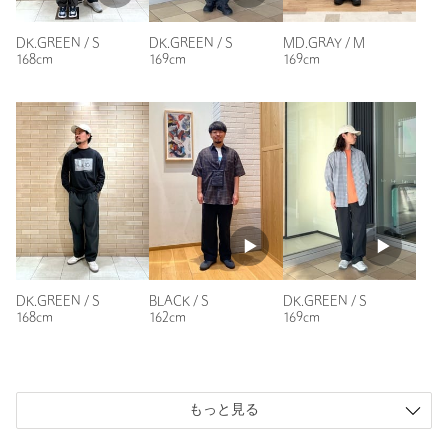
購入カラー：BLACK
｜
購入サイズ：S
購入商品のサイズ感：
ちょうどよい
DK.GREEN / S
DK.GREEN / S
MD.GRAY / M
168cm
169cm
169cm
細めに少し飽きてしまったので、年甲斐もなくワイドパンツを
購入しました。冬にもワイドパンツを買いましたが、新鮮な感
じで良かったので春夏用に購入しました。168cm59kgです
が、Sでピッタリでした。色違いも欲しいです。
性別：
男性
年代：
50代後半
身長：
168cm
普段の着用サイズ：
M
4人が参考になったと回答
DK.GREEN / S
BLACK / S
DK.GREEN / S
参考になった
168cm
162cm
169cm
もっと見る
ニックネーム： yura