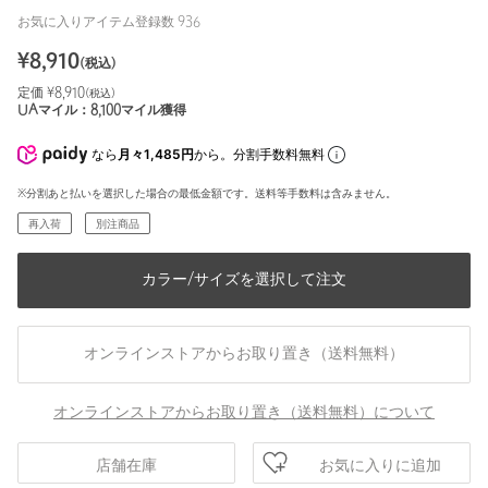
お気に入りアイテム登録数
936
¥
8,910
(税込)
定価 ¥
8,910
(税込)
UAマイル：
8,100
マイル獲得
なら
月々1,485円
から。分割手数料無料
※分割あと払いを選択した場合の最低金額です。送料等手数料は含みません。
再入荷
別注商品
カラー/サイズを選択して注文
オンラインストアからお取り置き（送料無料）
オンラインストアからお取り置き（送料無料）について
お気に入りに追加
店舗在庫