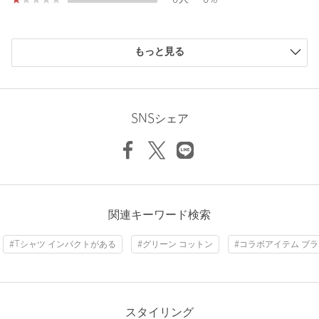
ケア方法：洗濯機洗い可
============================
購入商品のサイズ感
＜WILLIAM KLEIN（ウィリアム クライン）＞
もっと見る
1928年ニューヨーク市生まれの写真家、画家、グラフィック・デ
小さい
0人
0%
ザイナー、映画製作者。
少し小さい
0人
0%
1955年からファッション写真を撮影、キャリアをスタートさせ
ちょうどよい
15人
88%
る、1956年『ニューヨーク』を刊行。
少し大きい
2人
12%
SNSシェア
ブレ、ボケなど従来の写真のタブーを破り大胆に表現、そのスタ
大きい
0人
0%
イルは今なお多くの写真家に影響を与え続けている。
【注意事項】
※商品を使用前に、タグ等に記載されている「取り扱い上の注意
書き」、「洗濯表示」を必ずご確認ください。
※商品画像は、光の当たり具合やパソコンなどの閲覧環境によ
ニックネーム： かずちゃん
関連キーワード検索
り、実際の色味と異なって見える場合がございます。あらかじめ
投稿日： 2026年5月31日
ご了承ください。
#Tシャツ インパクトがある
#グリーン コットン
#コラボアイテム ブ
購入カラー：その他2
｜
購入サイズ：M
※商品の色味の目安は、商品単体の画像をご参照ください。
購入商品のサイズ感：
少し大きい
店舗へお問い合わせの際は、全国のgreen label relaxing各店舗ま
主人に買ってあげました。
で下記の品名/品番をお申し付けください。
ちょっとサイズが大きくて、中々ピッタリしたサイズがありま
スタイリング
品名：SC WILLIAM KLEIN×GLR