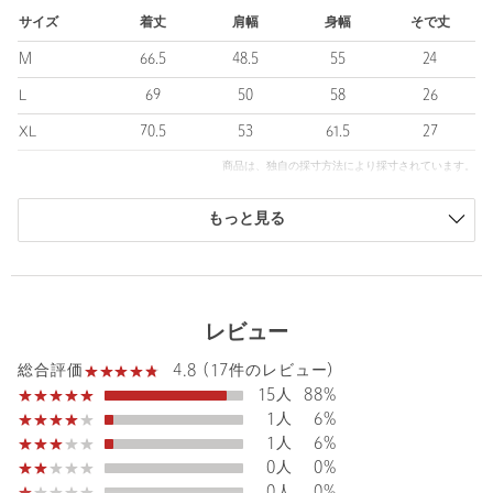
コットン素材の生地を使用。
サイズ
着丈
肩幅
身幅
そで丈
ほどよくハリのある生地感でご用意しました。
M
66.5
48.5
55
24
■コーディネート
L
69
50
58
26
プリントデザインを活かした1枚着スタイルがおすすめ。
シンプルなボトムスと合わせるだけで、大人なカジュアルスタイ
XL
70.5
53
61.5
27
ルが完成します。
商品は、独自の採寸方法により採寸されています。
カジュアルなジャケットやセットアップのインナー合わせもいい
感じ。
サイズガイドを見る
タックインしたキレイメな着こなしも、モードな雰囲気にまとま
もっと見る
ります。
・展開カラーによって使用しているプリントデザインが異なりま
す。
レビュー
※WHITEとBLACKは同じプリントデザインを使用しています。
4.8 (17件のレビュー)
総合評価
============================
15人
88%
裏地：なし
1人
6%
伸縮：ややあり
1人
6%
透け感：なし
0人
0%
光沢感：なし
0人
0%