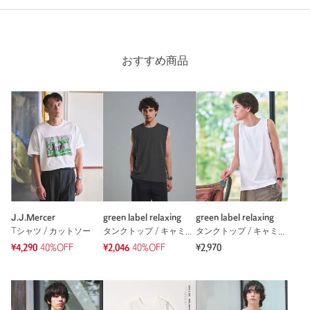
購入商品のサイズ感：
ちょうどよい
プリントの大きさがちょうど良く、モノトーンの抽象的な写真
もバランスが良いです。
大人のプリントＴとして最適だと思います。
おすすめ商品
性別：
男性
年代：
30代後半
身長：
173cm
普段の着用サイズ：
L
2人が参考になったと回答
参考になった
J.J.Mercer
green label relaxing
green label relaxing
Tシャツ / カットソー
タンクトップ / キャミソール
タンクトップ / キャミソール
¥4,290
40%OFF
¥2,046
40%OFF
¥2,970
※レビューは、個人の主観による感想・体感によるもので、商品の効果や性
能を保証するものではありません。