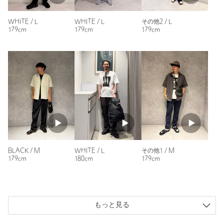
白と黒で両カラー購入。
WHITE / L
WHITE / L
その他2 / L
合わせやすく子供っぽくならないフォトTです？
179cm
179cm
179cm
性別：
男性
年代：
40代前半
身長：
180cm
普段の着用サイズ：
XL～
2人が参考になったと回答
参考になった
BLACK / M
WHITE / L
その他1 / M
179cm
180cm
179cm
ニックネーム： OT
投稿日： 2026年5月24日
もっと見る
購入カラー：WHITE
｜
購入サイズ：L