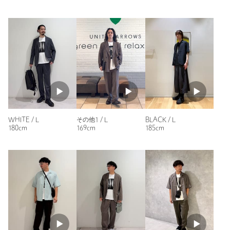
せん。
品番：32174000071
もう少しサイズが合うのがあれば
、助かります。
商品詳細
性別：
男性
年代：
60代～
注文キャンセル
対象商品
身長：
173cm
返品
対象商品
返品等について
普段の着用サイズ：
L
裾上げ
対象外商品
裾上げについて
2人が参考になったと回答
タイプ
MEN
参考になった
WHITE / L
その他1 / L
BLACK / L
180cm
169cm
185cm
カテゴリー
トップス
|
Tシャツ / カットソー
サイズ
M L XL
素材
本体；コットン100％ リブ部分；コットン100％
ニックネーム： マサシ
洗濯表示
洗濯機洗い可
洗濯表示について
投稿日： 2026年5月29日
原産国
中国製
購入カラー：BLACK
｜
購入サイズ：XL
商品番号
3217-4-000071
購入商品のサイズ感：
ちょうどよい