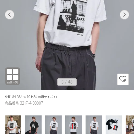
1
48
5
48
WHITE / L
WHITE
180cm
5
/
48
身長184 B84 W70 H86 着用サイズ：L
商品番号 3217-4-000071