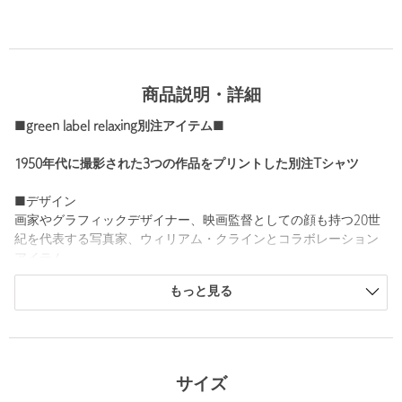
商品説明・詳細
■green label relaxing別注アイテム■
1950年代に撮影された3つの作品をプリントした別注Tシャツ
■デザイン
画家やグラフィックデザイナー、映画監督としての顔も持つ20世
紀を代表する写真家、ウィリアム・クラインとコラボレーション
アイテム。
1950年代に撮影された3作品をセレクトしました。
もっと見る
強烈なコントラストと荒々しい質感が特徴的なウィリアム・クラ
インらしい迫力あふれるモノクロ写真をプリント。
インパクトのあるデザインながらクリーンな雰囲気も持ち合わせ
ており、大人も取り入れやすいプリントTシャツです。
サイズ
■素材