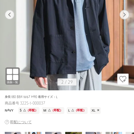
1
29
2
29
MOCA / L
MOCA
180cm
2
/
29
身長180 B84 W67 H90 着用サイズ：L
商品番号 3225-1-000037
NAVY
S
△
（即配）
M
△
（即配）
L
△
（即配）
XL
✕
即配について