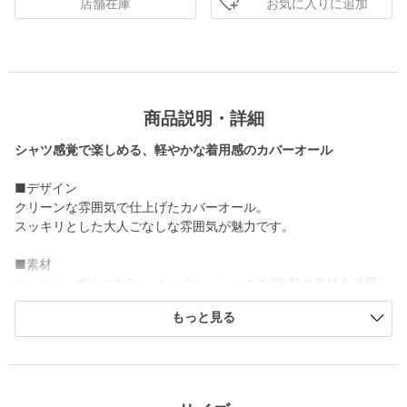
お気に入りに追加
店舗在庫
商品説明・詳細
シャツ感覚で楽しめる、軽やかな着用感のカバーオール
■デザイン
クリーンな雰囲気で仕上げたカバーオール。
スッキリとした大人ごなしな雰囲気が魅力です。
■素材
コットン×ポリエステル×レーヨン×シルクの4種類の素材を使用し
た生地。
もっと見る
メッシュ組織の生地を採用し、涼しげな表情と軽やかな着心地が
特徴です。
薄手でややシアー感があり、撚糸が強めの糸を使用することでド
ライなタッチの仕上がり。