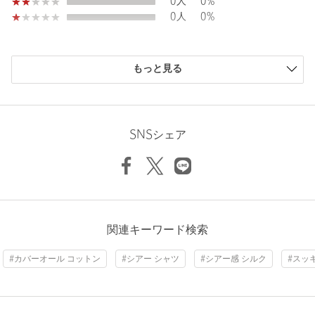
0人
0%
0人
0%
店舗へお問い合わせの際は、全国のgreen label relaxing各店舗ま
で下記の品名/品番をお申し付けください。
品名：SC BREEZY MESH C-ALL 品番：32251000037
購入商品のサイズ感
もっと見る
小さい
0人
0%
商品詳細
少し小さい
0人
0%
ちょうどよい
2人
100%
Length
71.5cm
注文キャンセル
対象商品
少し大きい
0人
0%
SNSシェア
大きい
0人
0%
返品
対象商品
返品等について
裾上げ
対象外商品
裾上げについて
S
M
L
XL
タイプ
MEN
カテゴリー
コート / ブルゾン
|
カバ―オール
ニックネーム： らんまる
関連キーワード検索
Check the recommended size
投稿日： 2026年6月1日
サイズ
S M L XL
#カバーオール コットン
#シアー シャツ
#シアー感 シルク
#スッ
購入カラー：NAVY
｜
購入サイズ：M
Try this item on
コットン37％ ポリエステル34％ レーヨン21％ シ
素材
ルク8％
購入商品のサイズ感：
ちょうどよい
洗濯表示
手洗い可
洗濯表示について
ブラウンと悩んだのですが、気合わせがし易いと思いこちらの