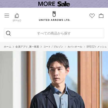
BRAND
すべての商品から探す
ホーム
会員アプリ_第一画面
コート / ブルゾン
カバ―オール
BREEZY メッシ