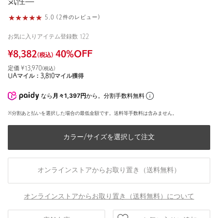
気性―
5.0 (2件のレビュー)
お気に入りアイテム登録数
122
¥
8,382
40
%OFF
(税込)
定価 ¥
13,970
(税込)
UAマイル：
3,810
マイル獲得
なら
月々1,397円
から。分割手数料無料
※分割あと払いを選択した場合の最低金額です。送料等手数料は含みません。
カラー/サイズを選択して注文
オンラインストアからお取り置き（送料無料）
オンラインストアからお取り置き（送料無料）について