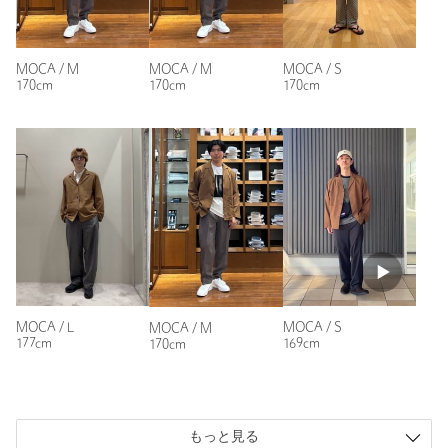
涼しく軽く夏にぴったりです。色も落ち着いてます。インナー
やパンツなんでも合います。ジャケットよりカーディガン感覚
の羽織りです。
MOCA / S
MOCA / M
MOCA / M
性別：
男性
170cm
170cm
170cm
年代：
40代前半
身長：
177cm
普段の着用サイズ：
L
参考になった
※レビューは、個人の主観による感想・体感によるもので、商品の効果や性
能を保証するものではありません。
MOCA / L
MOCA / S
MOCA / M
177cm
169cm
170cm
もっと見る
もっと見る