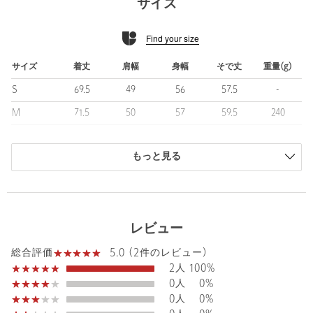
サイズ
■コーディネート
リラックス感のあるキレイめカジュアルスタイルが素敵です。
Find your size
インナーはカットソーで程よく力の抜けた着こなし方が○。
サッカー生地のパンツ（対象品番：32141000065）を合わせたコ
ーディネートが特におすすめです。
サイズ
着丈
肩幅
身幅
そで丈
重量(g)
S
69.5
49
56
57.5
-
============================
裏地：なし
M
71.5
50
57
59.5
240
透け感：ややあり
L
72.5
51.5
59
61
-
伸縮：なし
機能性：通気性
もっと見る
XL
73.5
51.5
60.5
61.5
-
ケア方法：手洗い可
商品は、独自の採寸方法により採寸されています。
============================
サイズガイドを見る
【注意事項】
レビュー
※商品に「取り扱い上の注意書き」、「洗濯表示」がございます
場合は、使用前に必ずご確認ください。
Sleeve length
59.5cm
5.0 (2件のレビュー)
Shoulder width
50cm
総合評価
※商品画像は、光の当たり具合やパソコンなどの閲覧環境によ
2人
100%
り、実際の色味と異なって見える場合がございます。あらかじめ
0人
0%
Width
57cm
ご了承ください。
0人
0%
※商品の色味の目安は、商品単体の画像をご参照ください。