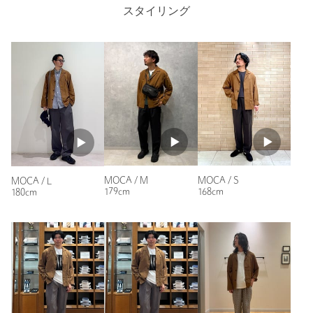
カラーにしました。
スタイリング
原産国
インドネシア製
また、薄いので暑い日でも日焼け対策で着るのも良いし、エア
コンが効いている場所など一枚羽織るのには重宝します。
商品番号
3225-1-000037
性別：
男性
年代：
50代前半
身長：
166cm
普段の着用サイズ：
L
参考になった
MOCA / M
MOCA / S
MOCA / L
179cm
168cm
180cm
ニックネーム： とおる
投稿日： 2026年5月15日
購入カラー：MOCA
｜
購入サイズ：XL
購入商品のサイズ感：
ちょうどよい