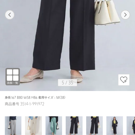
1
35
5
35
NAVY / S(36)
MD.GRAY
160cm
5
/
35
身長167 B80 W58 H86 着用サイズ：M(38)
商品番号 3514-1-991972