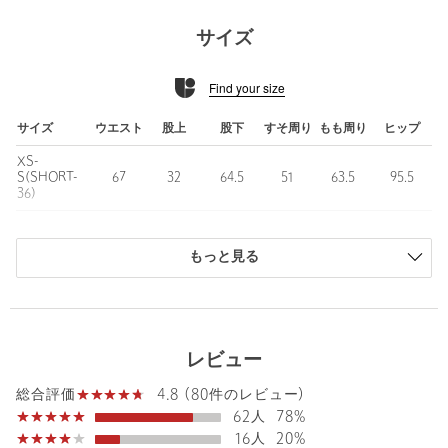
フロントのボタンがウエストインをした際にアクセントに♪
合わせるアイテムを変えてオンオフ両シーンで重宝する一着で
サイズ
す。
Find your size
■素材
ナチュラルな雰囲気があり、さらりとしたタッチの素材感。
軽やかに着用いただけるのも嬉しいポイントです。
サイズ
ウエスト
股上
股下
すそ周り
もも周り
ヒップ
XS-
■コーディネート
S(SHORT-
67
32
64.5
51
63.5
95.5
カットソーやブラウスと合わせた着こなしはもちろん、同素材の
36)
ジャケットやジレと合わせたセットアップでの着用もおすすめで
S(36)
67
32.5
67.5
51
63.5
95.5
す。
もっと見る
M(38)
70
32.5
68.5
53
65.5
98.5
■リネンライクシリーズ
L(40)
73
33
69.5
55
67.5
101.5
・対象品番：35221991679 ジャケット
・対象品番：35221991701 ジレ
商品は、独自の採寸方法により採寸されています。
・対象品番：35261992698 ワンピース
サイズガイドを見る
レビュー
■サイズ拡大アイテム
Waist
67cm
4.8 (80件のレビュー)
総合評価
find my size [SHORT-36サイズ] あり
62人
78%
・身長148cm〜155cmの小柄で 身幅などのサイズ感は36サイズが
16人
20%
良いという方に向けて。