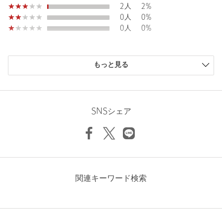
2人
2%
Rise length
32.5cm
0人
0%
Hip
95.5cm
0人
0%
============================
裏地：なし
Thickness of thigh
63.5cm
透け感：ベージュ・ミディアムグレー ややあり
購入商品のサイズ感
もっと見る
機能性：ストレッチ
Inseam length
67.5cm
小さい
0人
0%
ケア方法：洗濯機洗い可
少し小さい
5人
6%
============================
ちょうどよい
70人
88%
少し大きい
5人
6%
【注意事項】
SNSシェア
大きい
0人
0%
Hem width
51cm
※＜SHORT-36 サイズ＞は、身長を基準としておりますがあくま
でも目安となりますので、サイズ感は記載の採寸表をご確認くだ
さいませ。
※画像の商品はサンプルです。
XS-S(SHORT-36)
S(36)
M(38)
L(40)
※商品を使用前に、タグ等に記載されている「取り扱い上の注意
書き」、「洗濯表示」を必ずご確認ください。
ニックネーム： yocco
関連キーワード検索
※商品画像は、光の当たり具合やパソコンなどの閲覧環境によ
投稿日： 2025年5月13日
り、実際の色味と異なって見える場合がございます。あらかじめ
Check the recommended size
購入カラー：NAVY
｜
購入サイズ：L(40)
ご了承ください。
※商品の色味の目安は、商品単体の画像をご参照ください。
購入商品のサイズ感：
ちょうどよい
Try this item on