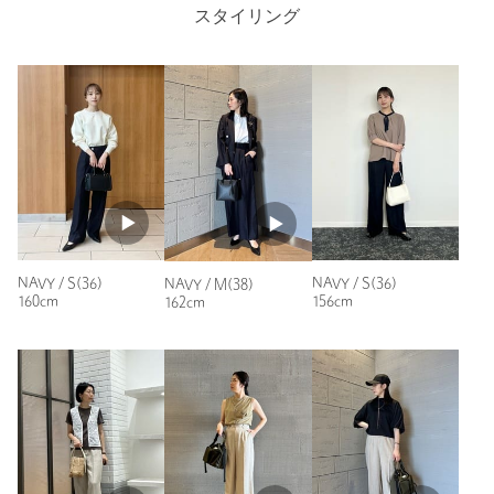
スタイリング
ジレのセットアップで購入。サイズが選べてありがたいです。
【アウトレット商品のご説明】
股上もありオフィス用に重宝してます。自宅で洗えるのも良
く、色違いの、ベージュ検討中です。
・アウトレット商品につきましては包装やパッケージに破損・汚
れが見られる場合にも、商品に欠陥が認められない際にはそのま
性別：
女性
まの状態でお送りいたします。
年代：
50代後半
・返品、ご注文確定後の内容変更・追加注文はお受けできませ
身長：
164cm
ん。
普段の着用サイズ：
L
・セールアイテムは予告なく価格の変更を行う場合がございます
43人が参考になったと回答
が、ご購入後のアイテムについての価格変更はお受けいたしかね
参考になった
ます。また、タグの表記と購入価格が異なる場合がございます。
NAVY / S(36)
NAVY / S(36)
NAVY / M(38)
160cm
156cm
162cm
・"不良品"、"ご注文内容と異なる商品"が到着した場合は、お客様
よりご連絡をいただいた時点で弊社に在庫がある場合に限り、交
換対応いたします。なお、セールアイテムのため、お品切れの場
合は返金でのご対応といたします。
ニックネーム： mayu
投稿日： 2025年3月24日
商品詳細
購入カラー：BEIGE
｜
購入サイズ：XS-S(SHORT-36)