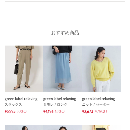
投稿日： 2025年5月8日
購入カラー：NAVY
｜
購入サイズ：S(36)
購入商品のサイズ感：
ちょうどよい
とにかく色がとても好みです。
おすすめ商品
青っぽいネイビーが多いなか、こちらの品は黒っぽいネイビー
をしていて、文句無しです。
軽くて良いです。
性別：
女性
年代：
40代前半
身長：
153cm
普段の着用サイズ：
S
39人が参考になったと回答
green label relaxing
green label relaxing
green label relaxing
参考になった
スラックス
ミモレ / ロング
ニット / セーター
¥5,995
50%OFF
¥4,196
65%OFF
¥2,673
70%OFF