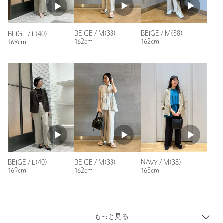
購入商品のサイズ感：
ちょうどよい
注文キャンセル
対象商品
シワになりにくい、綺麗めベージュパンツを探して辿り着いた
返品
対象外商品
返品等について
BEIGE / M(38)
BEIGE / M(38)
BEIGE / L(40)
1着です。XS丈短めで低身長の私でもバランスよく着用できま
162cm
162cm
169cm
す。
裾上げ
対象商品
裾上げについて
裾上げ前の仕上げはシングルです
キレイめスニーカーでもパンプスでも合わせやすいです。
タイプ
WOMEN
性別：
女性
年代：
40代後半
カテゴリー
パンツ
|
スラックス
身長：
153cm
サイズ
XS-S(SHORT-36) S(36) M(38) L(40)
普段の着用サイズ：
S
素材
トリアセテート51％ ポリエステル49％
42人が参考になったと回答
洗濯表示
洗濯機洗い可
洗濯表示について
参考になった
原産国
バングラデシュ製
BEIGE / M(38)
NAVY / M(38)
BEIGE / L(40)
162cm
163cm
169cm
商品番号
3514-1-991972
ニックネーム： chi
もっと見る