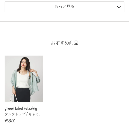
購入カラー：NAVY
｜
購入サイズ：FREE
もっと見る
購入商品のサイズ感：
ちょうどよい
白がよかったのでネイビーも買い足しました。黒に近いネイビ
ーなので、黒っぽいコーディネートも、紺色ベースでも合いま
す。形もジャケットやカーディガンに合わせやすいので着用頻
度が高めです。
おすすめ商品
性別：
女性
年代：
50代前半
身長：
164cm
普段の着用サイズ：
L
参考になった
green label relaxing
※レビューは、個人の主観による感想・体感によるもので、商品の効果や性
タンクトップ / キャミソール
能を保証するものではありません。
¥3,960