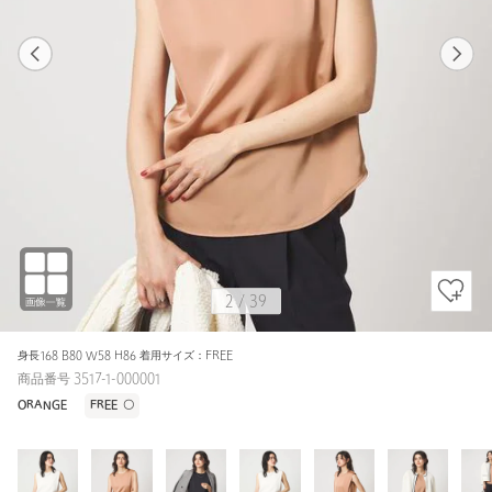
1
39
2
39
OFF WHITE / FREE
OFF WHITE
156cm
2
/
39
身長168 B80 W58 H86 着用サイズ：FREE
商品番号 3517-1-000001
ORANGE
FREE
〇