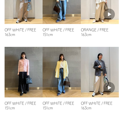
投稿日： 2026年8月3日
購入カラー：ORANGE
｜
購入サイズ：FREE
購入商品のサイズ感：
ちょうどよい
サラサラして皺になりにくく長く使えそうです
OFF WHITE / FREE
OFF WHITE / FREE
ORANGE / FREE
形も綺麗だし色白なので顔周りが明るく出来て良いです
163cm
151cm
163cm
性別：
女性
年代：
40代後半
身長：
169cm
普段の着用サイズ：
M
参考になった
OFF WHITE / FREE
OFF WHITE / FREE
OFF WHITE / FREE
151cm
151cm
163cm
ニックネーム： うたこ
投稿日： 2026年7月28日