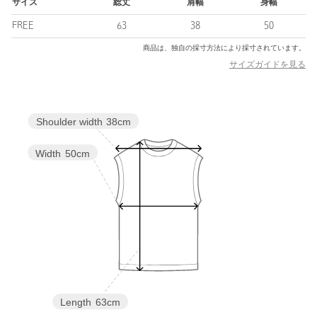
め。
サイズ
総丈
肩幅
身幅
オフの日にはデニムで合わせてカジュアルな着こなしも◎
FREE
63
38
50
商品は、独自の採寸方法により採寸されています。
============================
サイズガイドを見る
透け感：オフホワイト ややあり
光沢感：前身頃 あり
ケア方法：手洗い可
============================
Shoulder width
38cm
【注意事項】
Width
50cm
※商品に「取り扱い上の注意書き」、「洗濯表示」がございます
場合は、使用前に必ずご確認ください。
※商品画像は、光の当たり具合やパソコンなどの閲覧環境によ
り、実際の色味と異なって見える場合がございます。あらかじめ
ご了承ください。
※商品の色味の目安は、商品単体の画像をご参照ください。
店舗へお問い合わせの際は、全国のgreen label relaxing各店舗ま
で下記の品名/品番をお申し付けください。
品名：CB ｻﾃﾝDKGﾗｳﾝﾄﾞﾍﾑ TTP 品番：35171000001
Length
63cm