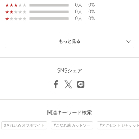
0人
0%
0人
0%
0人
0%
購入商品のサイズ感
もっと見る
小さい
0人
0%
少し小さい
0人
0%
ちょうどよい
6人
100%
少し大きい
0人
0%
SNSシェア
大きい
0人
0%
ニックネーム： アリーヤ
関連キーワード検索
投稿日： 2026年1月18日
#きれいめ オフホワイト
#こなれ感 カットソー
#アクセント ジャケッ
購入カラー：OFF WHITE
｜
購入サイズ：FREE
購入商品のサイズ感：
ちょうどよい