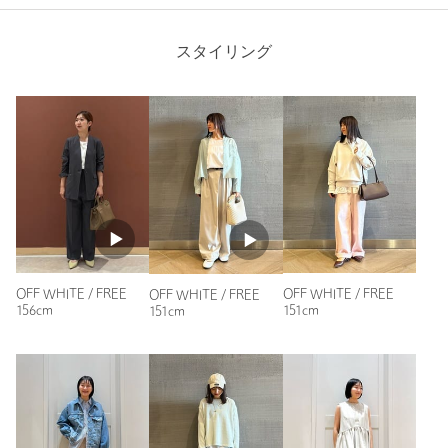
会社のパーティーで華やかなジャケットの下に着るインナーを
探していました。光沢感があり華やかで黒の光沢あるジャケッ
スタイリング
トにピッタリです。ありそうでなかなかない感じのインナーで
とても気に入っています。
白で薄手なので透け感はあります。
性別：
女性
年代：
50代前半
身長：
160cm
普段の着用サイズ：
L
1人が参考になったと回答
参考になった
OFF WHITE / FREE
OFF WHITE / FREE
OFF WHITE / FREE
156cm
151cm
151cm
ニックネーム： さち