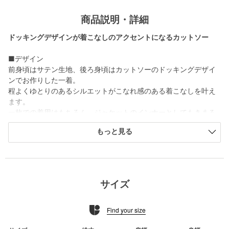
商品説明・詳細
ドッキングデザインが着こなしのアクセントになるカットソー
■デザイン
前身頃はサテン生地、後ろ身頃はカットソーのドッキングデザイ
ンでお作りした一着。
程よくゆとりのあるシルエットがこなれ感のある着こなしを叶え
ます。
一枚での着用はもちろん、ジャケットのインナーとしてもきまる
デザイン◎
もっと見る
合わせるアイテムを変えてオンオフ両シーンで着回しのきくカッ
トソーです。
■素材
前身頃はサテン生地、後ろ身頃にはキレイめな印象のカットソー
サイズ
をドッキングしたデザイン。
Find your size
■コーディネート
ワイドパンツにさらっと合わせた抜け感のある着こなしがおすす