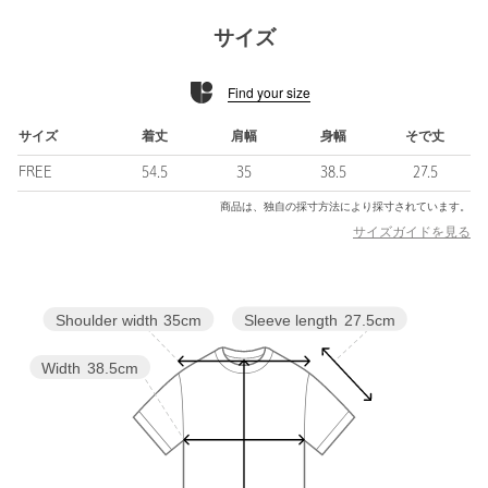
のもポイント。
ロングシーズン着用できる5分袖でご用意しました。
サイズ
デイリーからお仕事シーンまで活躍する着回しに便利な一着で
す。
Find your size
■素材
程よい肉感のあるリブ素材を使用。
サイズ
着丈
肩幅
身幅
そで丈
上品な光沢感のある素材がポイントです。
FREE
54.5
35
38.5
27.5
■コーディネート
商品は、独自の採寸方法により採寸されています。
さらっと一枚での着用はもちろん、ジャケットやジレなど羽織の
サイズガイドを見る
インナーとしての着用もおすすめです。
・同素材のボートネックプルオーバーのご用意もございます。対
Sleeve length
27.5cm
Shoulder width
35cm
象品番：35171000003
・同素材のスカートのご用意もございます。対象品番：
35241000014
Width
38.5cm
・その他1カラーはボーダー柄です。
============================
透け感：オフホワイト・ナチュラル ややあり