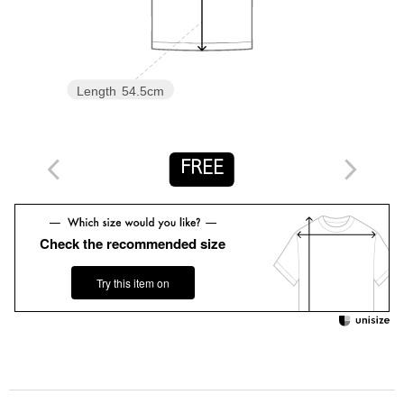
光沢感：あり
機能性：制菌・抗菌防臭（部屋干し臭）
ケア方法：洗濯機洗い可
============================
Length
54.5cm
【注意事項】
※画像の商品はサンプルです。
※商品に「取り扱い上の注意書き」、「洗濯表示」がございます
場合は、使用前に必ずご確認ください。
FREE
※商品画像は、光の当たり具合やパソコンなどの閲覧環境によ
り、実際の色味と異なって見える場合がございます。あらかじめ
ご了承ください。
※商品の色味の目安は、商品単体の画像をご参照ください。
Check the recommended size
店舗へお問い合わせの際は、全国のgreen label relaxing各店舗ま
Try this item on
で下記の品名/品番をお申し付けください。
品名：D NF ﾌﾞﾗｲﾄRIB ｽｸｴｱ 5SL 品番：35171000002
商品詳細