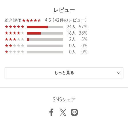
注文キャンセル
対象商品
レビュー
返品
対象商品
返品等について
4.5 (42件のレビュー)
総合評価
裾上げ
対象外商品
裾上げについて
24人
57%
タイプ
WOMEN
16人
38%
2人
5%
カテゴリー
トップス
|
Tシャツ / カットソー
0人
0%
サイズ
FREE
0人
0%
素材
ポリエステル55％ コットン45％
購入商品のサイズ感
洗濯表示
洗濯機洗い可
洗濯表示について
もっと見る
小さい
0人
0%
原産国
中国製
少し小さい
2人
5%
ちょうどよい
37人
88%
商品番号
3517-1-000002
少し大きい
3人
7%
SNSシェア
大きい
0人
0%