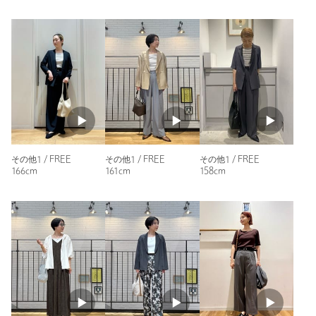
参考になった
ニックネーム： ROMEO
投稿日： 2026年4月12日
購入カラー：BLACK
｜
購入サイズ：FREE
その他1 / FREE
その他1 / FREE
その他1 / FREE
購入商品のサイズ感：
ちょうどよい
161cm
166cm
158cm
襟ぐりが綺麗な形でジャケットの中に着るといい感じでした。
着回しが出来て重宝しています。
性別：
女性
年代：
60代～
身長：
155cm
普段の着用サイズ：
M
14人が参考になったと回答