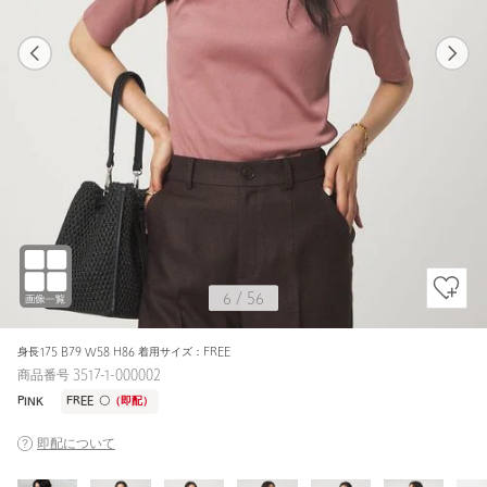
1
56
6
56
DK.BROWN / FREE
OFF WHITE
153cm
6
/
56
身長175 B79 W58 H86 着用サイズ：FREE
商品番号 3517-1-000002
PINK
FREE
〇
（即配）
即配について