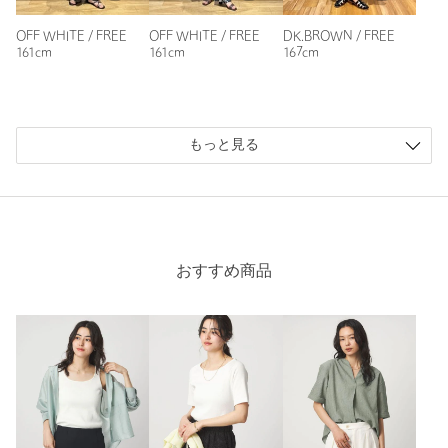
参考になった
OFF WHITE / FREE
OFF WHITE / FREE
DK.BROWN / FREE
161cm
161cm
167cm
もっと見る
ニックネーム： きち
投稿日： 2026年3月31日
購入カラー：OFF WHITE
｜
購入サイズ：FREE
購入商品のサイズ感：
ちょうどよい
おすすめ商品
安くて着やすい。ジャケットのインナーにします
身長：
155cm
普段の着用サイズ：
M
11人が参考になったと回答
参考になった