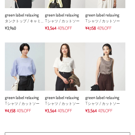
green label relaxing
green label relaxing
green label relaxing
タンクトップ / キャミソール
Tシャツ / カットソー
Tシャツ / カットソー
※レビューは、個人の主観による感想・体感によるもので、商品の効果や性
能を保証するものではありません。
¥3,960
¥3,564
40%OFF
¥4,158
40%OFF
もっと見る
green label relaxing
green label relaxing
green label relaxing
Tシャツ / カットソー
Tシャツ / カットソー
Tシャツ / カットソー
¥4,158
40%OFF
¥3,564
40%OFF
¥3,564
40%OFF