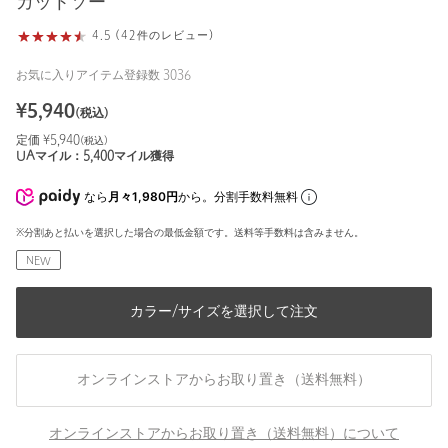
カットソー
4.5 (42件のレビュー)
お気に入りアイテム登録数
3036
¥
5,940
(税込)
定価 ¥
5,940
(税込)
UAマイル：
5,400
マイル獲得
なら
月々1,980円
から。分割手数料無料
※分割あと払いを選択した場合の最低金額です。送料等手数料は含みません。
NEW
カラー/サイズを選択して注文
オンラインストアからお取り置き（送料無料）
オンラインストアからお取り置き（送料無料）について