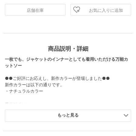
お気に入りに追加
店舗在庫
商品説明・詳細
一枚でも、ジャケットのインナーとしても着用いただける万能カ
ットソー
●●ご好評にお応えし、新作カラーが登場しました●●
新作カラーは以下の通りです。
・ナチュラルカラー
■デザイン
程よくコンパクトなサイジングが上品な印象で着用いただけるカ
もっと見る
ットソー。
スクエアネックのデザインが着こなしに抜け感をプラスします。
デコルテまわりがキレイに見えるようネックラインにこだわった