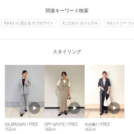
ニックネーム： ひまわりえ
関連キーワード検索
投稿日： 2026年4月5日
#きれいに見える オフホワイト
#こだわり カジュアル
#カットソー コ
購入カラー：OFF WHITE
｜
購入サイズ：FREE
購入商品のサイズ感：
ちょうどよい
丸顔なので、首が詰まっているインナーは避けたくて、スクエ
アネックが好みです。
スタイリング
ただ、商品によってはスクエアネックの空き具合が大きすぎ
て、胸が見えやすかったりするのですが、こちらの商品はスク
エアの位置が絶妙で全く見えません。
これまで購入したスクエアネックの商品の中で1番良いです。
ジャケットのインナーにとても使いやすいので、同じものをも
う1枚買おうかと考えています！
性別：
女性
年代：
40代後半
身長：
163cm
普段の着用サイズ：
M
DK.BROWN / FREE
OFF WHITE / FREE
その他1 / FREE
153cm
160cm
162cm
21人が参考になったと回答