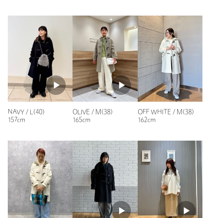
上を選ぶことを推奨する意見があり、特に厚着を考慮する方
【注意事項】
にはその方が良いとの声が多く見受けられます。
※そで周りの採寸箇所は、二の腕部分を直角にぐるりと採寸した
数値となります。
良い点
※画像の商品はサンプルです。
多くの方が、ダッフルコートのシルエットやデザインを高く
※商品を使用前に、タグ等に記載されている「取り扱い上の注意
評価しています。特に、コンパクトに着こなせる点や、大人
書き」、「洗濯表示」を必ずご確認ください。
っぽい印象を与えることができる点が好評です。色合いにつ
※商品画像は、光の当たり具合やパソコンなどの閲覧環境によ
いても、オリーブや明るい色が冬のコーディネートに映える
と感じる方が多く、着心地の良さや素材感についても満足さ
り、実際の色味と異なって見える場合がございます。あらかじめ
れている方が多数いらっしゃいます。サイズ感に関しても、
ご了承ください。
普段のサイズよりも少し大きめを選ぶことで、より快適に着
※商品の色味の目安は、商品単体の画像をご参照ください。
用できるとの意見が多く見受けられます。
NAVY / L(40)
OLIVE / M(38)
OFF WHITE / M(38)
157cm
165cm
162cm
【アウトレット商品のご説明】
悪い点
一部の方は、ダッフルコートの重さに対して懸念を示されて
・アウトレット商品につきましては包装やパッケージに破損・汚
います。特に、手に持つと想像以上に重く感じるとの意見が
あり、軽さを求める方には不満が残るようです。また、袖丈
れが見られる場合にも、商品に欠陥が認められない際にはそのま
が短めであったり、サイズ選びにおいて普段のサイズでは窮
まの状態でお送りいたします。
屈に感じる方もいらっしゃいます。これらの点については、
個人差があるため、試着を推奨する意見が見受けられます。
・返品、ご注文確定後の内容変更・追加注文はお受けできませ
ん。
お客様の投稿をもとに生成AIが要約した内容です。正確性・適切性を保
証するものではございませんので、詳細は商品レビュー内容をご確認く
ださい。
・セールアイテムは予告なく価格の変更を行う場合がございます