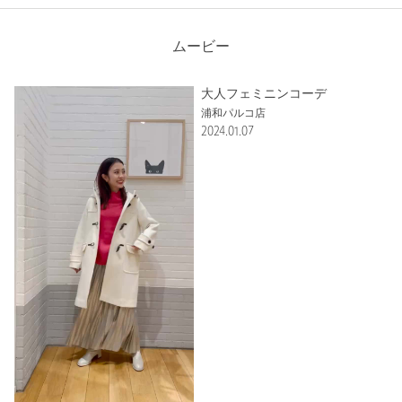
表生地；ウール80％ ナイロン20％ 裏生地；ポリエ
素材
ステル100％ その他；合成皮革
普段の着用サイズ：
S
ムービー
洗濯表示
-
洗濯表示について
15人が参考になったと回答
原産国
参考になった
バングラデシュ製
大人フェミニンコーデ
浦和パルコ店
商品番号
3625-1-992053
2024.01.07
ニックネーム： うんちよな
投稿日： 2023年12月19日
購入カラー：YELLOW
｜
購入サイズ：L(40)
購入商品のサイズ感：
ちょうどよい
身長163cmややぽっちゃりの私でジャストフィットでした。
本当はXLが良かったのですが、売り切れだったのでLサイズに
しました。中に厚手のニットは厳しそうですが、薄手のニット
ならシルエットが綺麗です。
色も画像より渋めで、イエローと言うより抹茶色に近い感じ
で、暗くなりがちな冬のコーデのアクセントになり、とっても