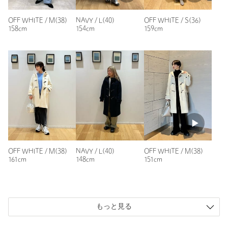
が、ご購入後のアイテムについての価格変更はお受けいたしかね
ます。また、タグの表記と購入価格が異なる場合がございます。
OFF WHITE / M(38)
NAVY / L(40)
OFF WHITE / S(36)
158cm
154cm
159cm
・"不良品"、"ご注文内容と異なる商品"が到着した場合は、お客様
よりご連絡をいただいた時点で弊社に在庫がある場合に限り、交
ニックネーム： Akiko♪
換対応いたします。なお、セールアイテムのため、お品切れの場
投稿日： 2023年12月22日
合は返金でのご対応といたします。
購入カラー：NATURAL
｜
購入サイズ：M(38)
購入商品のサイズ感：
ちょうどよい
商品詳細
普段Sサイズですが、こちらはぴったりしたデザインとのこと
で、ワンサイズ上のほうが良いかなとスタイリングページを見
注文キャンセル
対象商品
て思い、Mサイズを試着しました。中にニットを着ていました
が、ゆとりをもって着れたのでワンサイズ上がよいかもしれま
返品
対象外商品
返品等について
せん。
OFF WHITE / M(38)
NAVY / L(40)
OFF WHITE / M(38)
161cm
148cm
151cm
裾上げ
対象外商品
裾上げについて
色はベージュですが、思ったより明るい印象です。
一緒に購入したブルーのカシミヤマフラーと、柄付きニットで
タイプ
WOMEN
合わせてみたいです。
カテゴリー
コート / ブルゾン
|
ダッフルコート
性別：
女性
もっと見る
年代：
40代後半
サイズ
S(36) M(38) L(40) XL(42) XL-XXL(44)
身長：
154cm