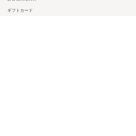
ギフトカード
企業サイト
採用情報
当店は、第三者認証機関
「トレードセーフ」のトラストマークを
取得した優良認定ショップです
© UNITED ARROWS LTD.