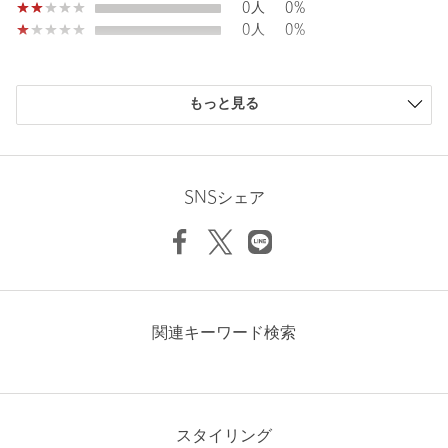
0人
0%
■コーディネート
0人
0%
デニム×カラーニット合わせでカジュアルらしいコーデや、チェッ
ク柄のボトムを合わせてブリティッシュなムードを楽しむのも◎
モノトーンでまとめて大人っぽく着こなすのもおすすめです！
購入商品のサイズ感
もっと見る
・同素材のショート丈のご用意もございます。対象品番：
小さい
0人
0%
Sleeve cuff width
20.5cm
36251992203
少し小さい
1人
4%
ちょうどよい
25人
89%
Length
91cm
少し大きい
2人
7%
SNSシェア
大きい
0人
0%
============================
裏地：あり
透け感：なし
AIによる要約
伸縮：なし
S(36)
M(38)
L(40)
XL(42)
XL-XXL(44)
光沢感：なし
ダッフルコートの新たな魅力を発見。シルエットや色合い、
着心地にこだわった一着が、冬のおしゃれを引き立てます。
ケア方法：ドライクリーニング
関連キーワード検索
============================
全体として、ダッフルコートはデザインや色合い、着心地に
Check the recommended size
おいて高い評価を受けています。特に、シルエットが美し
＜SPINTO（スピント）シリーズ＞
く、大人っぽく着こなせる点が多くの方に支持されていま
生地加工や、生地設計により、比較的毛玉になりにくい素材を使
す。色に関しては、オリーブや明るい色味が好評で、冬のコ
Try this item on
用したシリーズです。
ーディネートに華やかさを加えると感じる方が多いようで
スタイリング
す。サイズ選びに関しては、普段のサイズよりもワンサイズ