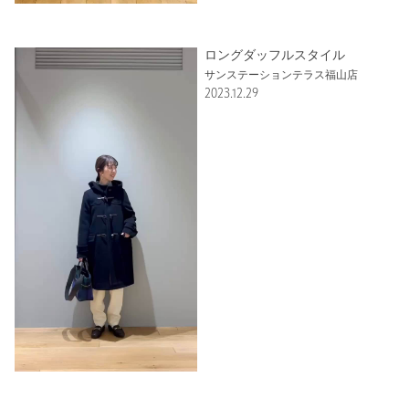
おしゃれで、なかなか無い色味なのでダッフルは昔からの定番
商品ですが、なんだか新鮮な気分になります。
これから着るのが楽しみです。
ロングダッフルスタイル
性別：
女性
サンステーションテラス福山店
2023.12.29
年代：
40代前半
身長：
163cm
普段の着用サイズ：
L
13人が参考になったと回答
参考になった
ニックネーム： 仙人掌
投稿日： 2023年11月17日
購入カラー：YELLOW
｜
購入サイズ：L(40)