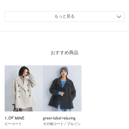
購入商品のサイズ感：
ちょうどよい
イエローと言っても黄色味が強い訳ではなく、薄ら緑色の入っ
た落ち着いた黄緑色です。ボタンと紐が茶色でアクセントにな
もっと見る
っています。
ダッフルコート特有のダボっとした感じはなく、スッキリ細目
に見せてくれるのが嬉しいポイント。
首元までボタンが有り、寒くなった時に調節できるのも良いと
ころです。
おすすめ商品
性別：
女性
年代：
40代前半
身長：
161cm
普段の着用サイズ：
M
9人が参考になったと回答
参考になった
1_OF MINE
green label relaxing
ピーコート
その他コート / ブルゾン
※レビューは、個人の主観による感想・体感によるもので、商品の効果や性