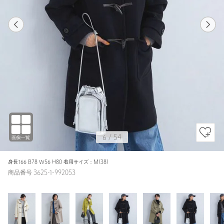
1
54
6
54
NAVY / L(40)
OFF WHITE
157cm
6
/
54
身長166 B78 W56 H80 着用サイズ：M(38)
商品番号 3625-1-992053