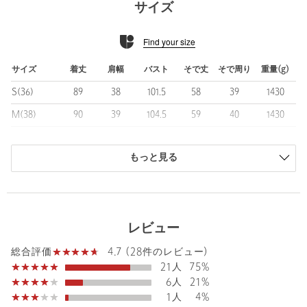
サイズ
整しました。
トグルボタンを開けて着た際のすっきりとしたシルエットもポイ
Find your size
ント◎
また、留め具と紐部分を同系色で合わせることで上品な印象に仕
上げました。
サイズ
着丈
肩幅
バスト
そで丈
そで周り
重量(g)
シンプルなデザインながら立体感があり、どの角度から見てもき
S(36)
89
38
101.5
58
39
1430
れいなシルエットで着用いただけるおすすめアウターです！
M(38)
90
39
104.5
59
40
1430
■素材
L(40)
91
40
107.5
60
41
1430
高密度に打ち込みされたメルトン生地を使用。
生地の設計・加工にこだわった比較的毛玉になりにくい素材を使
もっと見る
XL(42)
92
41
110.5
61
42
1430
用しています。
XL-XXL(44)
93
41.5
118.5
61
46.5
1430
また、オーセンティックなアウターとして、他と被らない生地を
目指し、糸とグランドの生機の打ち込み本数にもこだわりまし
商品は、独自の採寸方法により採寸されています。
た。
サイズガイドを見る
レビュー
ふっくらとした立体感のある生地なので、コートのシルエットが
より美しく見えるところがポイントです。
4.7 (28件のレビュー)
総合評価
Shoulder width
40cm
毛玉が気になる際は、小バサミでカットいただき、毛羽立ちや毛
Sleeve length
60cm
21人
75%
羽乱れが発生した際は、素材に合わせた衣料用ブラシでブラッシ
6人
21%
ングすることでより永くご愛用いただけます。
1人
4%
Width
53.8cm