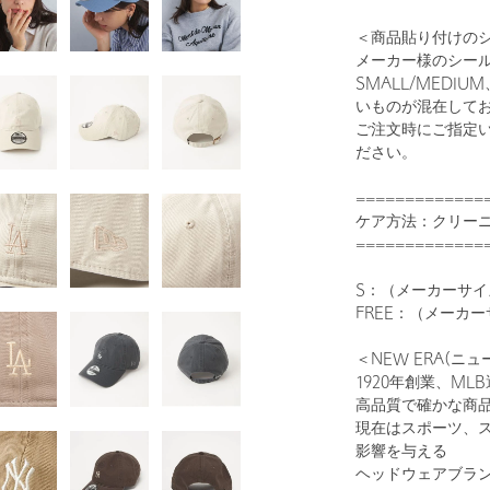
＜商品貼り付けの
メーカー様のシー
SMALL/MEDIU
いものが混在して
1
58
ご注文時にご指定
ださい。
=============
ケア方法：クリー
=============
S：（メーカーサイズ
FREE：（メーカー
＜NEW ERA(ニュ
DK.GRAY
1920年創業、M
高品質で確かな商
現在はスポーツ、
影響を与える
ヘッドウェアブラ