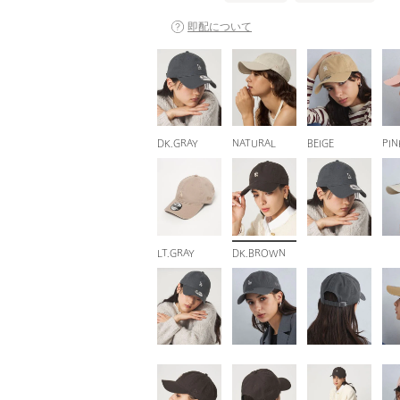
即配について
DK.GRAY
NATURAL
BEIGE
PIN
LT.GRAY
DK.BROWN