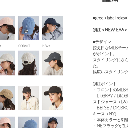
商品説明
■green label re
別注＜NEW ERA＞
■デザイン
K
COBALT
NAVY
控え目なMLBチー
がポイント。
スタイリングにさ
た。
幅広いスタイリン
別注ポイント
・フロントのMLB
LT.GRAY / DK.
スドジャース（LA
BEIGE / DK.B
キース（NY）
・本体カラーと刺
・NEフラッグが生