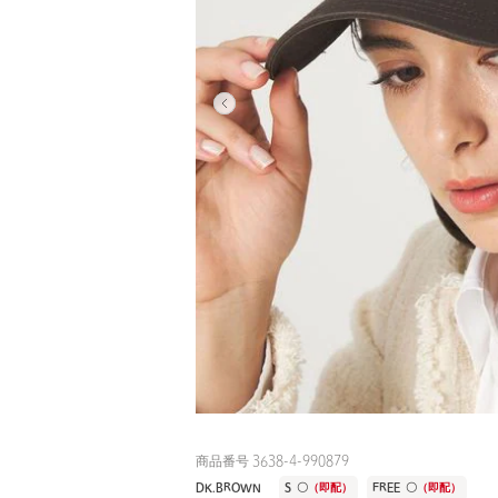
商品番号 3638-4-990879
DK.BROWN
S
〇
（即配）
FREE
〇
（即配）