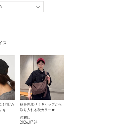
る
イス
に！NEW
秋を先取り！キャップから
Y」キャッ
取り入れる秋カラー🍁
調布店
2026.07.24