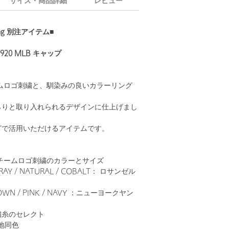
サイズ・商品詳細
レビュー
laxing 別注アイテム■
920 MLB キャップ
ムロゴ刺繍と、馴染みの良いカラーリング
らりと取り入れられるデザインに仕上げまし
グで活用いただけるアイテムです。
チームロゴ刺繍のカラーとサイズ
GRAY / NATURAL / COBALT： ロサンゼル
）
ROWN / PINK / NAVY ：ニューヨークヤン
繍糸のセレクト
地同色