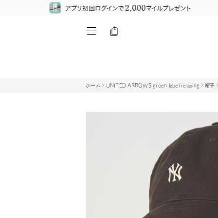
ホーム
UNITED ARROWS green label relaxing
帽子