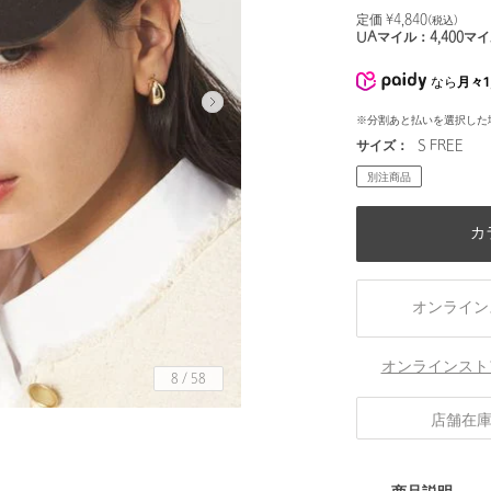
定価 ¥
4,840
(税込)
UAマイル：
4,400
マイ
なら
月々1
※分割あと払いを選択した
サイズ：
S FREE
別注商品
カ
オンライン
オンラインスト
8
/
58
店舗在
※サイズS