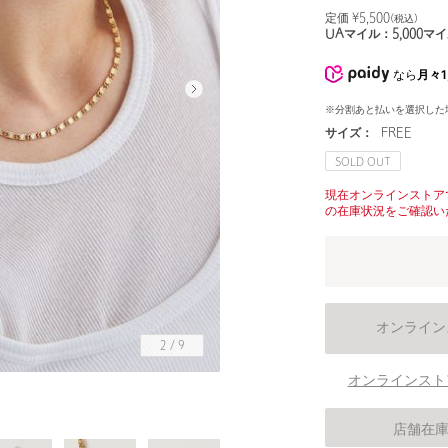
定価 ¥
5,500
(税込)
UAマイル：
5,000
マイ
なら
月々1
※分割あと払いを選択した
サイズ：
FREE
SOLD OUT
現在オンラインストア
の在庫状況をご確認い
オンライン
2
/
9
オンラインスト
店舗在