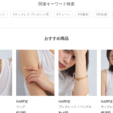
関連キーワード検索
ンド
#ネックレス プレゼント用
#チェーン
#印象的
#存在感
おすすめ商品
HARPIE
HARPIE
HARPIE
リング
ブレスレット / バングル
ネックレ
¥3,080
¥6,600
¥8,800