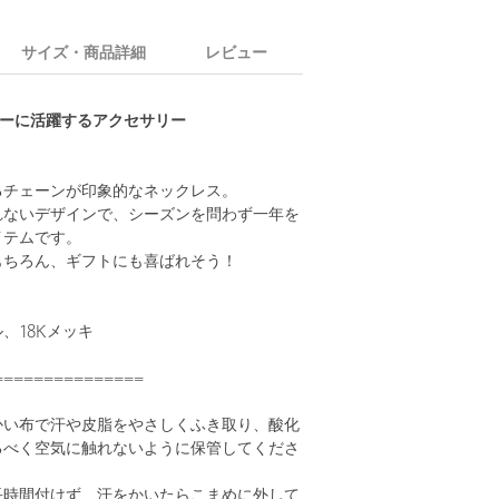
サイズ・商品詳細
レビュー
イリーに活躍するアクセサリー
るチェーンが印象的なネックレス。
れないデザインで、シーズンを問わず一年を
イテムです。
もちろん、ギフトにも喜ばれそう！
、18Kメッキ
===============
かい布で汗や皮脂をやさしくふき取り、酸化
るべく空気に触れないように保管してくださ
長時間付けず、汗をかいたらこまめに外して