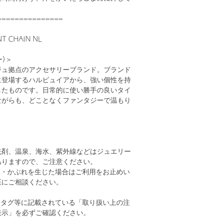
===============
 CHAIN NL
ー)＞
ジュ拠点のアクセサリーブランド。ブランド
に登場するハルピュイアから、強い個性を持
したものです。日常的に使い勝手の良いタイ
ながらも、どことなくファンタジーで温もり
洗剤、温泉、海水、紫外線などはジュエリー
ありますので、ご注意ください。
み・かぶれを生じた場合はご利用をお止めい
医にご相談ください。
、タグ等に記載されている「取り扱い上の注
表示」を必ずご確認ください。