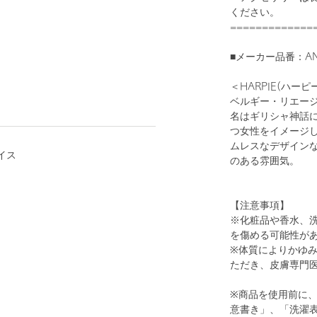
ください。
=============
■メーカー品番：ANT
1
9
＜HARPIE(ハーピ
ベルギー・リエー
名はギリシャ神話
つ女性をイメージ
ムレスなデザイン
イス
のある雰囲気。
【注意事項】
※化粧品や香水、
を傷める可能性が
GOLD
※体質によりかゆ
ただき、皮膚専門
※商品を使用前に
意書き」、「洗濯