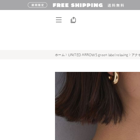
ホーム
UNITED ARROWS green label relaxing
アク