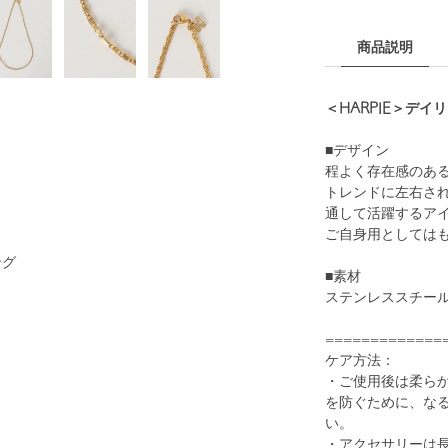
商品説明
＜HARPIE＞デ
■デザイン
程よく存在感のあ
トレンドに左右さ
通して活躍するア
ご自身用としては
ング
■素材
ステンレススチール
=============
ケア方法：
・ご使用後は柔ら
を防ぐために、な
い。
・アクセサリーは