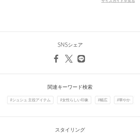
サイズガイドを見る
店舗へお問い合わせの際は、全国のgreen label relaxing各店舗ま
で下記の品名/品番をお申し付けください。
品名：FFC/ﾚｰｽｽｸｴｱｼｭｼｭ
品番：36336000151
商品詳細
SNSシェア
注文キャンセル
対象商品
返品
対象商品
返品等について
裾上げ
対象外商品
裾上げについて
関連キーワード検索
タイプ
WOMEN
カテゴリー
アクセサリー
|
ヘアアクセサリー
#シュシュ 主役アイテム
#女性らしい印象
#幅広
#華やか
サイズ
FREE
素材
スタイリング
洗濯表示
-
洗濯表示について