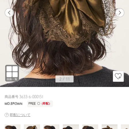
1
11
2
11
BLACK / FREE
BLACK
160cm
2
/
11
商品番号 3633-6-000151
MD.BROWN
FREE
〇
（即配）
即配について