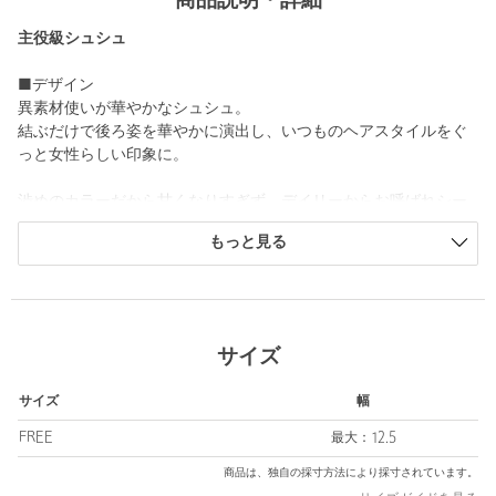
商品説明・詳細
主役級シュシュ
■デザイン
異素材使いが華やかなシュシュ。
結ぶだけで後ろ姿を華やかに演出し、いつものヘアスタイルをぐ
っと女性らしい印象に。
渋めのカラーだから甘くなりすぎず、デイリーからお呼ばれシー
ンまで幅広く活躍します。
もっと見る
【注意事項】
※商品に「取り扱い上の注意書き」、「洗濯表示」がございます
サイズ
場合は、使用前に必ずご確認ください。
※商品画像は、光の当たり具合やパソコンなどの閲覧環境によ
サイズ
幅
り、実際の色味と異なって見える場合がございます。あらかじめ
ご了承ください。
FREE
最大：12.5
※商品の色味の目安は、商品単体の画像をご参照ください。
商品は、独自の採寸方法により採寸されています。